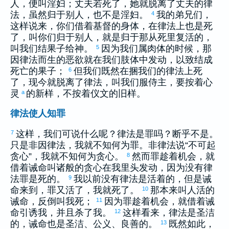
人，便叫淫妇；丈夫若死了，她就脱离了丈夫的律
法，虽然归于别人，也不是淫妇。
我的弟兄们，
4
这样说来，你们借着基督的身体，在律法上也是死
了，叫你们归于别人，就是归于那从死里复活的，
叫我们结果子给神。
因为我们属肉体的时候，那
5
因律法而生的恶欲就在我们肢体中发动，以致结成
死亡的果子；
但我们既然在捆我们的律法上死
6
了，现今就脱离了律法，叫我们服侍主，要按着心
灵
的新样，不按着仪文的旧样。
a
律法使人知罪
这样，我们可说什么呢？律法是罪吗？断乎不是。
7
只是非因律法，我就不知何为罪。非律法说“不可起
贪心”，我就不知何为贪心。
然而罪趁着机会，就
8
借着诫命叫诸般的贪心在我里头发动，因为没有律
法罪是死的。
我以前没有律法是活着的，但是诫
9
命来到，罪又活了，我就死了。
那本来叫人活的
10
诫命，反倒叫我死；
因为罪趁着机会，就借着诫
11
命引诱我，并且杀了我。
这样看来，律法是圣洁
12
的，诫命也是圣洁、公义、良善的。
既然如此，
13