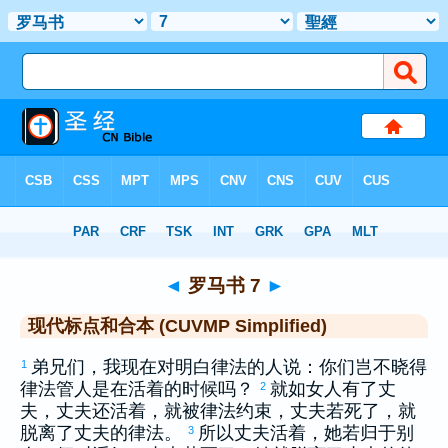
圣经
>
CUVMPS
> 罗马书 7
◄
罗马书 7
►
现代标点和合本 (CUVMP Simplified)
弟兄们，我现在对明白律法的人说：你们岂不晓得
1
律法管人是在活着的时候吗？
就如女人有了丈
2
夫，丈夫还活着，就被律法约束，丈夫若死了，就
脱离了丈夫的律法。
所以丈夫活着，她若归于别
3