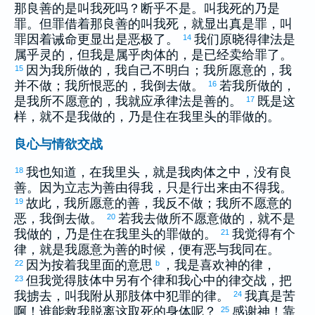
那良善的是叫我死吗？断乎不是。叫我死的乃是
罪。但罪借着那良善的叫我死，就显出真是罪，叫
罪因着诫命更显出是恶极了。
我们原晓得律法是
14
属乎灵的，但我是属乎肉体的，是已经卖给罪了。
因为我所做的，我自己不明白；我所愿意的，我
15
并不做；我所恨恶的，我倒去做。
若我所做的，
16
是我所不愿意的，我就应承律法是善的。
既是这
17
样，就不是我做的，乃是住在我里头的罪做的。
良心与情欲交战
我也知道，在我里头，就是我肉体之中，没有良
18
善。因为立志为善由得我，只是行出来由不得我。
故此，我所愿意的善，我反不做；我所不愿意的
19
恶，我倒去做。
若我去做所不愿意做的，就不是
20
我做的，乃是住在我里头的罪做的。
我觉得有个
21
律，就是我愿意为善的时候，便有恶与我同在。
因为按着我里面的意思
，我是喜欢神的律，
22
b
但我觉得肢体中另有个律和我心中的律交战，把
23
我掳去，叫我附从那肢体中犯罪的律。
我真是苦
24
啊！谁能救我脱离这取死的身体呢？
感谢神！靠
25