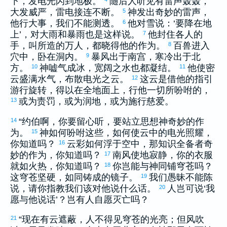
下，发电光闪到地极。
随后人听见有雷声轰轰，
大发威严，雷电接连不断。
神发出奇妙的雷声，
5
他行大事，我们不能测透。
他对雪说：‘要降在地
6
上’，对大雨和暴雨也是这样说。
他封住各人的
7
手，叫所造的万人，都晓得他的作为。
百兽进入
8
穴中，卧在洞内。
暴风出于南宫，寒冷出于北
9
方。
神嘘气成冰，宽阔之水也都凝结。
他使密
10
11
云盛满水气，布散电光之云。
这云是借他的指引
12
游行旋转，得以在全地面上，行他一切所吩咐的，
或为责罚，或为润地，或为施行慈爱。
13
“
约伯
啊，你要留心听，要站立思想神奇妙的作
14
为。
神如何吩咐这些，如何使云中的电光照耀，
15
你知道吗？
云彩如何浮于空中，那知识全备者奇
16
妙的作为，你知道吗？
南风使地寂静，你的衣服
17
就如火热，你知道吗？
你岂能与神同铺穹苍吗？
18
这穹苍坚硬，如同铸成的镜子。
我们愚昧不能陈
19
说，请你指教我们该对他说什么话。
人岂可说‘我
20
愿与他说话’？岂有人自愿灭亡吗？
“现在有云遮蔽，人不得见穹苍的光亮；但风吹
21