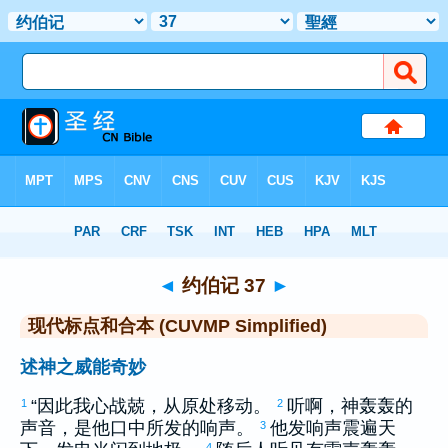
圣经
>
CUVMPS
> 约伯记 37
◄
约伯记 37
►
现代标点和合本 (CUVMP Simplified)
述神之威能奇妙
“因此我心战兢，从原处移动。
听啊，神轰轰的
1
2
声音，是他口中所发的响声。
他发响声震遍天
3
4