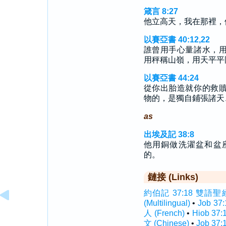
箴言 8:27
他立高天，我在那裡，
以賽亞書 40:12,22
誰曾用手心量諸水，
用秤稱山嶺，用天平平
以賽亞書 44:24
從你出胎造就你的救
物的，是獨自鋪張諸天
as
出埃及記 38:8
他用銅做洗濯盆和盆
的。
鏈接 (Links)
約伯記 37:18 雙語聖經 (I
(Multilingual)
•
Job 37
人 (French)
•
Hiob 37
文 (Chinese)
•
Job 37: