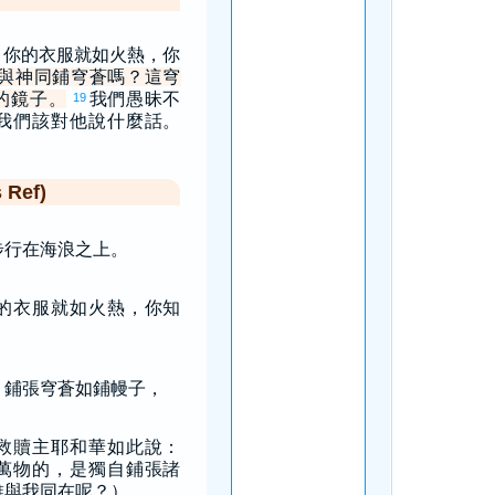
，你的衣服就如火熱，你
與神同鋪穹蒼嗎？這穹
的鏡子。
我們愚昧不
19
我們該對他說什麼話。
Ref)
步行在海浪之上。
的衣服就如火熱，你知
；鋪張穹蒼如鋪幔子，
救贖主耶和華如此說：
萬物的，是獨自鋪張諸
誰與我同在呢？），