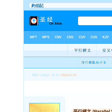
聖經
>
約伯記
>
章 37
> 聖經金句 18
平行經文 (Parallel 