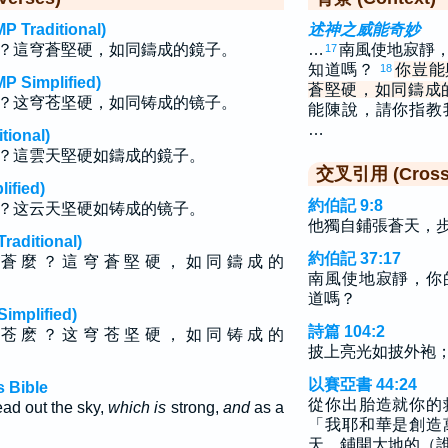
raditional)
述神之威能奇妙
？這穹蒼堅硬，如同鑄成的鏡子。
…
南風使地寂靜
17
知道嗎？
你豈能
18
implified)
蒼堅硬，如同鑄成
？这穹苍坚硬，如同铸成的镜子。
能陳說，請你指教
…
ional)
？這雲天堅硬如鑄成的鏡子。
交叉引用 (Cross 
fied)
約伯記 9:8
？这云天坚硬如铸成的镜子。
他獨自鋪張蒼天，
ditional)
約伯記 37:17
 蒼 麼 ？ 這 穹 蒼 堅 硬 ， 如 同 鑄 成 的
南風使地寂靜，你
道嗎？
plified)
詩篇 104:2
 苍 麽 ？ 这 穹 苍 坚 硬 ， 如 同 铸 成 的
披上亮光如披外袍
以賽亞書 44:24
 Bible
從你出胎造就你的
ead out the sky,
which is
strong,
and
as a
「我耶和華是創造
天、鋪開大地的（