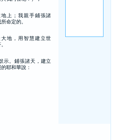
在地上；我親手鋪張諸
我所命定的。
造大地，用智慧建立世
蒼。
默示。鋪張諸天，建立
靈的耶和華說：