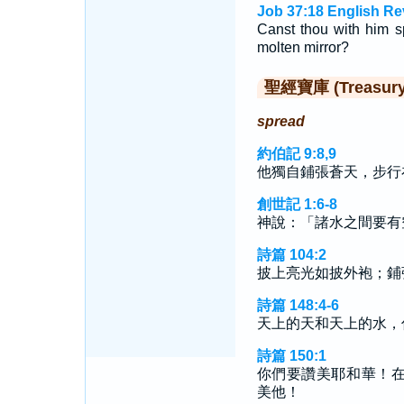
Job 37:18 English Re
Canst thou with him s
molten mirror?
聖經寶庫 (Treasury o
spread
約伯記 9:8,9
他獨自鋪張蒼天，步行
創世記 1:6-8
神說：「諸水之間要有
詩篇 104:2
披上亮光如披外袍；鋪
詩篇 148:4-6
天上的天和天上的水，
詩篇 150:1
你們要讚美耶和華！
美他！