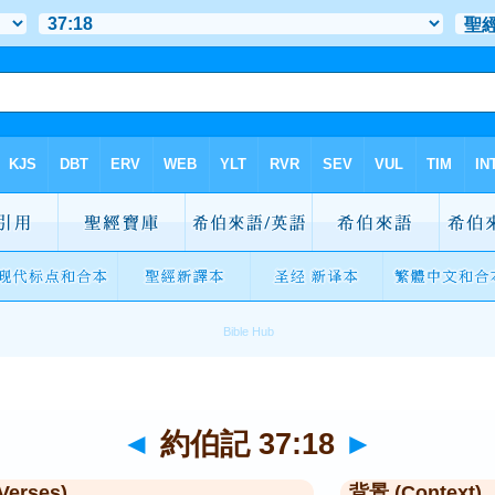
◄
約伯記 37:18
►
Verses)
背景 (Context)