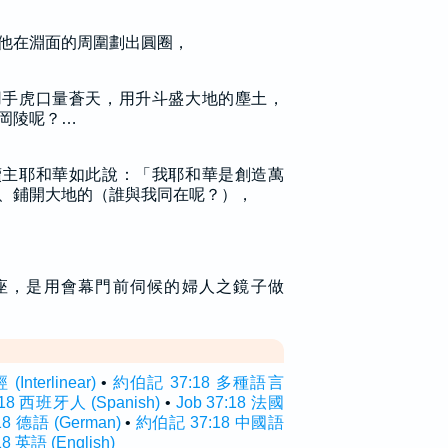
他在淵面的周圍劃出圓圈，
用手虎口量蒼天，用升斗盛大地的塵土，
岡陵呢？…
贖主耶和華如此說：「我耶和華是創造萬
、鋪開大地的（誰與我同在呢？），
座，是用會幕門前伺候的婦人之鏡子做
nterlinear)
•
約伯記 37:18 多種語言
:18 西班牙人 (Spanish)
•
Job 37:18 法國
:18 德語 (German)
•
約伯記 37:18 中國語
18 英語 (English)