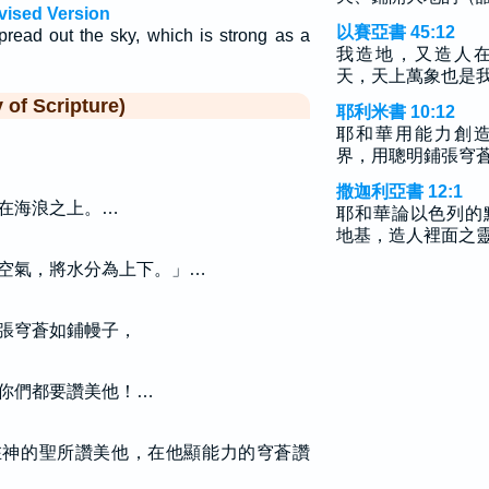
vised Version
以賽亞書 45:12
pread out the sky, which is strong as a
我造地，又造人
天，天上萬象也是
f Scripture)
耶利米書 10:12
耶和華用能力創
界，用聰明鋪張穹
撒迦利亞書 12:1
在海浪之上。…
耶和華論以色列的
地基，造人裡面之
空氣，將水分為上下。」…
張穹蒼如鋪幔子，
你們都要讚美他！…
在神的聖所讚美他，在他顯能力的穹蒼讚