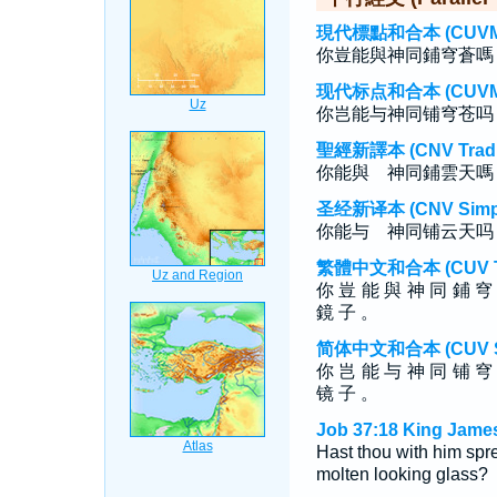
現代標點和合本 (CUVMP T
你豈能與神同鋪穹蒼嗎
现代标点和合本 (CUVMP S
你岂能与神同铺穹苍吗
聖經新譯本 (CNV Tradit
你能與 神同鋪雲天嗎
圣经新译本 (CNV Simpli
你能与 神同铺云天吗
繁體中文和合本 (CUV Tra
你 豈 能 與 神 同 鋪 穹
鏡 子 。
简体中文和合本 (CUV Sim
你 岂 能 与 神 同 铺 穹
镜 子 。
Job 37:18 King James
Hast thou with him spr
molten looking glass?