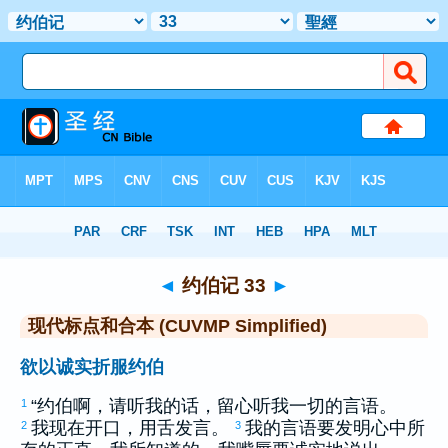
圣经
>
CUVMPS
> 约伯记 33
◄
约伯记 33
►
现代标点和合本 (CUVMP Simplified)
欲以诚实折服约伯
“
约伯
啊，请听我的话，留心听我一切的言语。
1
我现在开口，用舌发言。
我的言语要发明心中所
2
3