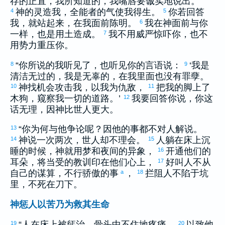
存的正直，我所知道的，我嘴唇要诚实地说出。
神的灵造我，全能者的气使我得生。
你若回答
4
5
我，就站起来，在我面前陈明。
我在神面前与你
6
一样，也是用土造成。
我不用威严惊吓你，也不
7
用势力重压你。
“你所说的我听见了，也听见你的言语说：
‘我是
8
9
清洁无过的，我是无辜的，在我里面也没有罪孽。
神找机会攻击我，以我为仇敌，
把我的脚上了
10
11
木狗，窥察我一切的道路。’
我要回答你说，你这
12
话无理，因神比世人更大。
“你为何与他争论呢？因他的事都不对人解说。
13
神说一次两次，世人却不理会。
人躺在床上沉
14
15
睡的时候，神就用梦和夜间的异象，
开通他们的
16
耳朵，将当受的教训印在他们心上，
好叫人不从
17
自己的谋算，不行骄傲的事
，
拦阻人不陷于坑
a
18
里，不死在刀下。
神惩人以苦乃为救其生命
“人在床上被惩治，骨头中不住地疼痛，
以致他
19
20