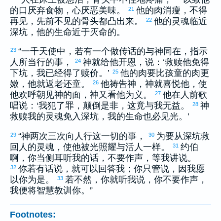
的口厌弃食物，心厌恶美味。
他的肉消瘦，不得
21
再见，先前不见的骨头都凸出来。
他的灵魂临近
22
深坑，他的生命近于灭命的。
“一千天使中，若有一个做传话的与神同在，指示
23
人所当行的事，
神就给他开恩，说：‘救赎他免得
24
下坑，我已经得了赎价。’
他的肉要比孩童的肉更
25
嫩，他就返老还童。
他祷告神，神就喜悦他，使
26
他欢呼朝见神的面，神又看他为义。
他在人前歌
27
唱说：‘我犯了罪，颠倒是非，这竟与我无益。
神
28
救赎我的灵魂免入深坑，我的生命也必见光。’
“神两次三次向人行这一切的事，
为要从深坑救
29
30
回人的灵魂，使他被光照耀与活人一样。
约伯
31
啊，你当侧耳听我的话，不要作声，等我讲说。
你若有话说，就可以回答我；你只管说，因我愿
32
以你为是。
若不然，你就听我说，你不要作声，
33
我便将智慧教训你。”
Footnotes: