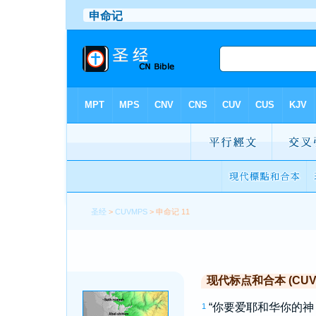
圣经
>
CUVMPS
> 申命记 11
现代标点和合本 (CUVMP 
“你要爱耶和华你的
1