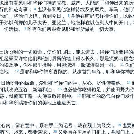
也没有看见耶和华你们神的管教、威严、大能的手和伸出来的
行的神迹奇事；
也没有看见他怎样待
埃及
的军兵、车马，他们
4
他们，将他们灭绝，直到今日，
并他在旷野怎样待你们，以致
5
子孙
以利押
的儿子
大坍
、
亚比兰
，地怎样在
以色列
人中间开口，
一切活物。
唯有你们亲眼看见耶和华所做的一切大事。
7
今日所吩咐的一切诫命，使你们胆壮，能以进去，得你们所要得
祖起誓应许给他们和他们后裔的地上得以长久，那是流奶与蜜
的
埃及
地，你在那里撒种，用脚浇灌，像浇灌菜园一样。
你
11
之地，
是耶和华你神所眷顾的。从岁首到年终，耶和华你神
12
今日所吩咐的诫命，爱耶和华你们的神，尽心、尽性侍奉他，
14
可以收藏五谷、新酒和油，
也必使你吃得饱足，并使田野为
15
惑，就偏离正路，去侍奉敬拜别神。
耶和华的怒气向你们发
17
耶和华所赐给你们的美地上速速灭亡。
在心内，留在意中，系在手上为记号，戴在额上为经文，
也要
19
躺下、起来，都要谈论，
又要写在房屋的门框上，并城门上
20