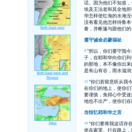
话。因为他们不知道，
埃及
王法老和其全地所
华怎样使
红
海的水淹没
没有看见他怎样待
鲁本
眷，并帐篷与跟他们的
遵守诫命必蒙福祉
“所以，你们要守我
8
子，在耶和华向你们列
的那地，本不像你出来
是有山有谷，雨水滋润
“你们若留意听从我
13
在你们的地上，使你们
要谨慎，免得心中受迷
地也不出产，使你们在
当恒忆耶和华之言
“你们要将我这话存
18
坐在家里、行在路上，