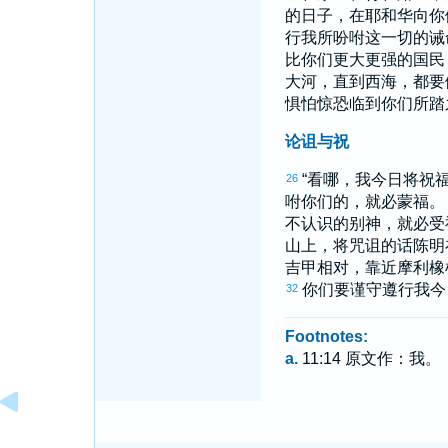
的日子，在耶和华向你
行我所吩咐这一切的诫
比你们更大更强的国民
大河，直到西海，都要
惧怕惊恐临到你们所踏
论诅与祝
“看哪，我今日将祝
26
咐你们的，就必蒙福
不认识的别神，就必受
山上，将咒诅的话陈明
吉甲
相对，靠近
摩利
橡
你们要谨守遵行我今
32
Footnotes:
a.
11:14 原文作：我。