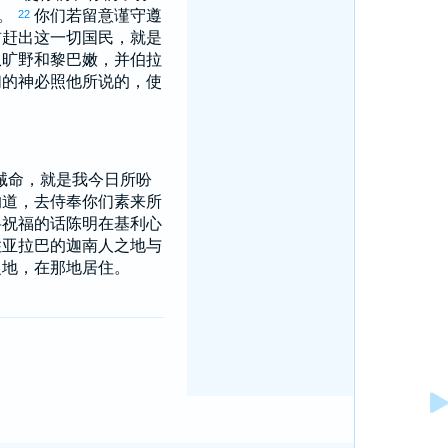
多。
你们若留意谨守遵
22
前赶出这一切国民，就是
从旷野和
黎巴嫩
，并
伯拉
们的神必照他所说的，使
诫命，就是我今日所吩
的道，去侍奉你们素来所
将祝福的话陈明在
基利心
住
亚拉巴
的
迦南
人之地与
之地，在那地居住。