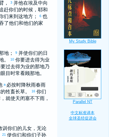
膀臂，
并他在
埃及
中向
3
追赶你们的时候，耶和
你们来到这地方；
也
6
吞了他们和他们的家
的那地；
并使你们的日
9
之地。
你要进去得为业
10
们要过去得为业的那地乃
的眼目时常看顾那地。
他
必按时降秋雨春雨
a
你的牲畜长草。
你们
16
作，就使天闭塞不下雨，
教训你们的儿女，无论
，
使你们和你们子孙
21