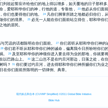
们列祖起誓应许给他们的地上得以增多，如天覆地的日子那样
命，爱耶和华你们的神，行他的道，专靠他，
他必从你们面
23
，你们也要得他们的地。
凡你们脚掌所踏之地都必归你们，
24
做你们的境界。
必无一人能在你们面前站立得住，耶和华你
25
之地的居民。
福与咒诅的话都陈明在你们面前。
你们若听从耶和华你们神的
27
。
你们若不听从耶和华你们神的诫命，偏离我今日所吩咐你们
28
祸。
及至耶和华你的神领你进入要去得为业的那地，你就要
29
在
以巴路
山上。
这二山岂不是在
约旦
河那边，日落之处，在
30
树吗？
你们要过
约旦
河，进去得耶和华你们神所赐你们为业
31
日在你们面前所陈明的一切律例、典章。
现代标点和合本 (CUVMP Simplified) ©2011 Global Bible Initiative.
Bible Hub