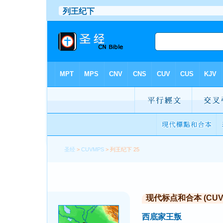
圣经
>
CUVMPS
> 列王纪下 25
现代标点和合本 (CUVMP 
西底家王叛