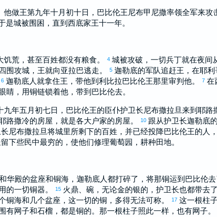
。他做王第九年十月初十日，
巴比伦
王
尼布甲尼撒
率领全军来攻
于是城被围困，直到
西底家
王十一年。
大饥荒，甚至百姓都没有粮食。
城被攻破，一切兵丁就在夜间
4
四围攻城，王就向
亚拉巴
逃走。
迦勒底
的军队追赶王，在
耶利
5
。
迦勒底
人就拿住王，带他到
利比拉
巴比伦
王那里审判他。
在
6
7
眼睛，用铜链锁着他，带到
巴比伦
去。
十九年五月初七日，
巴比伦
王的臣仆护卫长
尼布撒拉旦
来到
耶路
耶路撒冷
的房屋，就是各大户家的房屋。
跟从护卫长
迦勒底
10
卫长
尼布撒拉旦
将城里所剩下的百姓，并已经投降
巴比伦
王的人
长留下些民中最穷的，使他们修理葡萄园，耕种田地。
和华殿的盆座和铜海，
迦勒底
人都打碎了，将那铜运到
巴比伦
去
用的一切铜器。
火鼎、碗，无论金的银的，护卫长也都带去
15
个铜海和几个盆座，这一切的铜，多得无法可称。
这一根柱
17
围有网子和石榴，都是铜的。那一根柱子照此一样，也有网子。