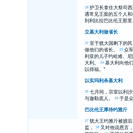
护卫长拿住大祭司
西
18
遇常见王面的五个人和
到
利比拉
巴比伦
王那里
立基大利做省长
至于
犹大
国剩下的民
22
做他们的省长。
众
23
利亚
的儿子
约哈难
、
尼
大利
。
基大利
向他们
24
以得福。”
以实玛利杀基大利
七月间，宗室
以利沙
25
与
迦勒底
人。
于是
26
巴比伦王厚待约雅斤
犹大
王
约雅斤
被掳后
27
监，
又对他说恩言
28