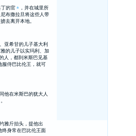
兵丁的官
，并在城里所
a
长
尼布撒拉旦
将这些人带
被掳去离开本地。
、
亚希甘
的儿子
基大利
探雅
的儿子
以实玛利
、
加
的人，都到
米斯巴
见
基
地服侍
巴比伦
王，就可
同他在
米斯巴
的
犹大
人
了。
约雅斤
抬头，提他出
他终身常在
巴比伦
王面