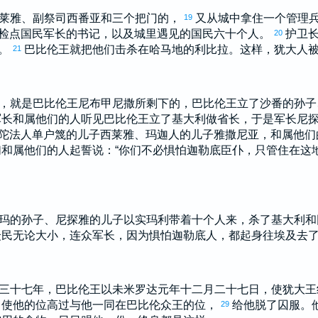
莱雅
、副祭司
西番亚
和三个把门的，
又从城中拿住一个管理
19
检点国民军长的书记，以及城里遇见的国民六十个人。
护卫
20
。
巴比伦
王就把他们击杀在
哈马
地的
利比拉
。这样，
犹大
人
21
，就是
巴比伦
王
尼布甲尼撒
所剩下的，
巴比伦
王立了
沙番
的孙子
军长和属他们的人听见
巴比伦
王立了
基大利
做省长，于是军长
尼
陀法
人
单户篾
的儿子
西莱雅
、
玛迦
人的儿子
雅撒尼亚
，和属他们
和属他们的人起誓说：“你们不必惧怕
迦勒底
臣仆，只管住在这
玛
的孙子、
尼探雅
的儿子
以实玛利
带着十个人来，杀了
基大利
和
众民无论大小，连众军长，因为惧怕
迦勒底
人，都起身往
埃及
去
三十七年，
巴比伦
王
以未米罗达
元年十二月二十七日，使
犹大
王
，使他的位高过与他一同在
巴比伦
众王的位，
给他脱了囚服。
29