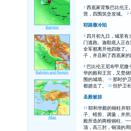
西底家
背叛
巴比伦
王
1
营，四围筑垒攻城。
2
耶路撒冷陷
四月初九日，城里有
3
门逃跑。
迦勒底
人正在
全军都离开他四散了
子，并且剜了
西底家
的
巴比伦
王
尼布甲尼撒
8
华的殿和王宫，又焚烧
围的城墙。
那时护
11
都掳去了。
但护卫
12
圣殿被掠
耶和华殿的铜柱并耶
13
子、蜡剪、调羹，并所
殿所造的两根铜柱、一
顶，高三肘，铜顶的周