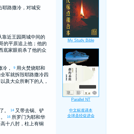
击
耶路撒冷
，对城安
从靠近王园两城中间的
哥
的平原追上他；他的
西底家
眼前杀了他的众
撒冷
，
用火焚烧耶和
9
的全军就拆毁
耶路撒冷
四
，以及大众所剩下的人，
了。
又带去锅、铲
14
了。
所罗门
为耶和华
16
子高十八肘，柱上有铜