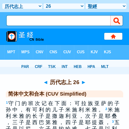
圣经
>
CUS
> 历代志上 26
◄
历代志上 26
►
简体中文和合本 (CUV Simplified)
守 门 的 班 次 记 在 下 面 ： 可 拉 族 亚 萨 的 子
1
孙 中 ， 有 可 利 的 儿 子 米 施 利 米 雅 。
米 施
2
利 米 雅 的 长 子 是 撒 迦 利 亚 ， 次 子 是 耶 叠
， 三 子 是 西 巴 第 雅 ， 四 子 是 耶 提 聂 ，
五
3
子 是 以 拦 ， 六 子 是 约 哈 难 ， 七 子 是 以 利