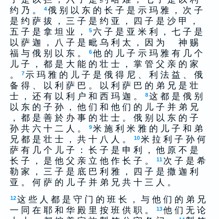
约 乃 。
俄 别 以 东 的 长 子 是 示 玛 雅 ， 次 子
4
是 约 萨 拔 ， 三 子 是 约 亚 ， 四 子 是 沙 甲 ，
五 子 是 拿 坦 业 ，
六 子 是 亚 米 利 ， 七 子 是
5
以 萨 迦 ， 八 子 是 毗 乌 利 太 ， 因 为 神 赐
福 与 俄 别 以 东 。
他 的 儿 子 示 玛 雅 有 几 个
6
儿 子 ， 都 是 大 能 的 壮 士 ， 掌 管 父 亲 的 家
。
示 玛 雅 的 儿 子 是 俄 得 尼 、 利 法 益 、 俄
7
备 得 、 以 利 萨 巴 。 以 利 萨 巴 的 弟 兄 是 壮
士 ， 还 有 以 利 户 和 西 玛 迦 。
这 都 是 俄 别
8
以 东 的 子 孙 ， 他 们 和 他 们 的 儿 子 并 弟 兄
， 都 是 善 於 办 事 的 壮 士 。 俄 别 以 东 的 子
孙 共 六 十 二 人 。
米 施 利 米 雅 的 儿 子 和 弟
9
兄 都 是 壮 士 ， 共 十 八 人 。
米 拉 利 子 孙 何
10
萨 有 几 个 儿 子 ： 长 子 是 申 利 ， 他 原 不 是
长 子 ， 是 他 父 亲 立 他 作 长 子 。
次 子 是 希
11
勒 家 ， 三 子 是 底 巴 利 雅 ， 四 子 是 撒 迦 利
亚 。 何 萨 的 儿 子 并 弟 兄 共 十 三 人 。
这 些 人 都 是 守 门 的 班 长 ， 与 他 们 的 弟 兄
12
一 同 在 耶 和 华 殿 里 按 班 供 职 。
他 们 无 论
13