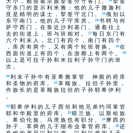
大 小 ， 都 按 着 宗 族 掣 签 分 守 各 门 。
掣 签
14
守 东 门 的 是 示 利 米 雅 ； 他 的 儿 子 撒 迦 利
亚 是 精 明 的 谋 士 ， 掣 签 守 北 门 。
俄 别 以
15
东 守 南 门 ， 他 的 儿 子 守 库 房 。
书 聘 与 何
16
萨 守 西 门 ， 在 靠 近 沙 利 基 门 、 通 着 往 上
去 的 街 道 上 ， 班 与 班 相 对 。
每 日 东 门 有
17
六 个 利 未 人 ， 北 门 有 四 个 ， 南 门 有 四 个
， 库 房 有 两 个 ， 又 有 两 个 轮 班 替 换 。
在
18
西 面 街 道 上 有 四 个 ， 在 游 廊 上 有 两 个 。
19
以 上 是 可 拉 子 孙 和 米 拉 利 子 孙 守 门 的 班
次 。
利 未 子 孙 中 有 亚 希 雅 掌 管 神 殿 的 府 库
20
和 圣 物 的 府 库 。
革 顺 族 、 拉 但 子 孙 里 ，
21
作 族 长 的 是 革 顺 族 拉 但 的 子 孙 耶 希 伊 利
。
耶 希 伊 利 的 儿 子 西 坦 和 他 兄 弟 约 珥 掌 管
22
耶 和 华 殿 里 的 府 库 。
暗 兰 族 、 以 斯 哈 族
23
、 希 伯 伦 族 、 乌 泄 族 也 有 职 分 。
摩 西 的
24
孙 子 、 革 舜 的 儿 子 细 布 业 掌 管 府 库 。
还
25