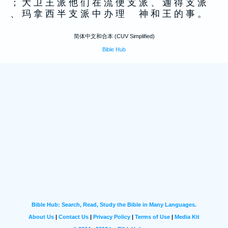
； 大 卫 王 派 他 们 在 流 便 支 派 、 迦 得 支 派
、 玛 拿 西 半 支 派 中 办 理 神 和 王 的 事 。
简体中文和合本 (CUV Simplified)
Bible Hub