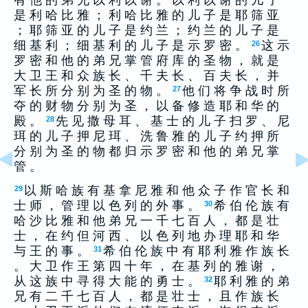
有 他 的 弟 兄 以 利 以 谢 。 以 利 以 谢 的 儿 子
是 利 哈 比 雅 ； 利 哈 比 雅 的 儿 子 是 耶 筛 亚
； 耶 筛 亚 的 儿 子 是 约 兰 ； 约 兰 的 儿 子 是
细 基 利 ； 细 基 利 的 儿 子 是 示 罗 密 。
这 示
26
罗 密 和 他 的 弟 兄 掌 管 府 库 的 圣 物 ， 就 是
大 卫 王 和 众 族 长 、 千 夫 长 、 百 夫 长 ， 并
军 长 所 分 别 为 圣 的 物 。
他 们 将 争 战 时 所
27
夺 的 财 物 分 别 为 圣 ， 以 备 修 造 耶 和 华 的
殿 。
先 见 撒 母 耳 、 基 士 的 儿 子 扫 罗 、 尼
28
珥 的 儿 子 押 尼 珥 、 洗 鲁 雅 的 儿 子 约 押 所
分 别 为 圣 的 物 都 归 示 罗 密 和 他 的 弟 兄 掌
管 。
以 斯 哈 族 有 基 拿 尼 雅 和 他 众 子 作 官 长 和
29
士 师 ， 管 理 以 色 列 的 外 事 。
希 伯 伦 族 有
30
哈 沙 比 雅 和 他 弟 兄 一 千 七 百 人 ， 都 是 壮
士 ， 在 约 但 河 西 、 以 色 列 地 办 理 耶 和 华
与 王 的 事 。
希 伯 伦 族 中 有 耶 利 雅 作 族 长
31
。 大 卫 作 王 第 四 十 年 ， 在 基 列 的 雅 谢 ，
从 这 族 中 寻 得 大 能 的 勇 士 。
耶 利 雅 的 弟
32
兄 有 二 千 七 百 人 ， 都 是 壮 士 ， 且 作 族 长