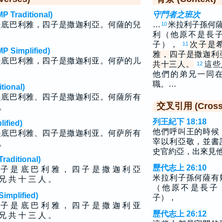
raditional)
守門者之班次
是底巴利雅，四子是撒迦利亞。何薩的兒
…
米拉利子孫何
10
利（他原不是長
子），
次子是
11
implified)
雅，四子是撒迦利
是底巴利雅，四子是撒迦利亚。何萨的儿
共十三人。
這些
12
他們的弟兄一同
職。…
ional)
是底巴利雅、四子是撒迦利亞。何薩所有
交叉引用 (Cross 
。
列王紀下 18:18
fied)
他們呼叫王的時候
是底巴利雅、四子是撒迦利亚。何萨所有
宰以利亞敬，並書
。
史官約亞，出來見
ditional)
歷代志上 26:10
 子 是 底 巴 利 雅 ， 四 子 是 撒 迦 利 亞
米拉利子孫何薩有
 兄 共 十 三 人 。
（他原不是長子
plified)
子），
 子 是 底 巴 利 雅 ， 四 子 是 撒 迦 利 亚
歷代志上 26:12
 兄 共 十 三 人 。