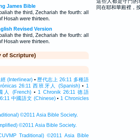
這些人都是守門的
ing James Bible
同在耶和華殿裡，
aliah the third, Zechariah the fourth: all
 of Hosah
were
thirteen.
nglish Revised Version
aliah the third, Zechariah the fourth: all
of Hosah were thirteen.
f Scripture)
Interlinear)
•
歷代志上 26:11 多種語
Crónicas 26:11 西班牙人 (Spanish)
•
1
法國人 (French)
•
1 Chronik 26:11 德語
:11 中國語文 (Chinese)
•
1 Chronicles
onal) ©2011 Asia Bible Society.
ied) ©2011 Asia Bible Society.
raditional) ©2011 Asia Bible