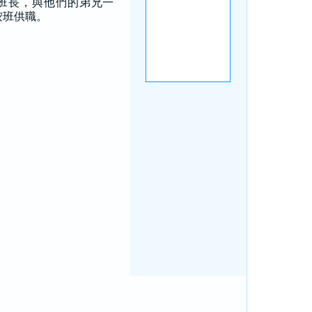
班長，與他們的弟兄一
按班供職。