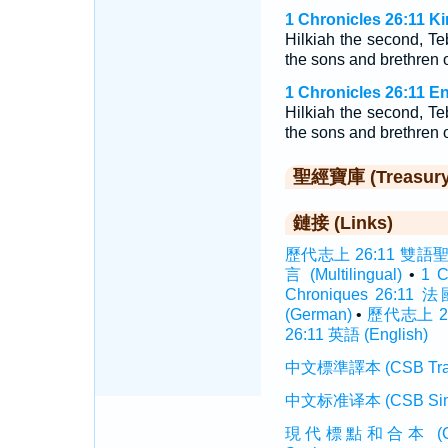
1 Chronicles 26:11 K
Hilkiah the second, Teb
the sons and brethren
1 Chronicles 26:11 E
Hilkiah the second, Teb
the sons and brethren 
聖經寶庫 (Treasury o
鏈接 (Links)
歷代志上 26:11 雙語聖經 (
言 (Multilingual)
•
1 
Chroniques 26:11 
(German)
•
歷代志上 26
26:11 英語 (English)
中文標準譯本 (CSB Traditi
中文标准译本 (CSB Simplif
現代標點和合本 (CUVMP T