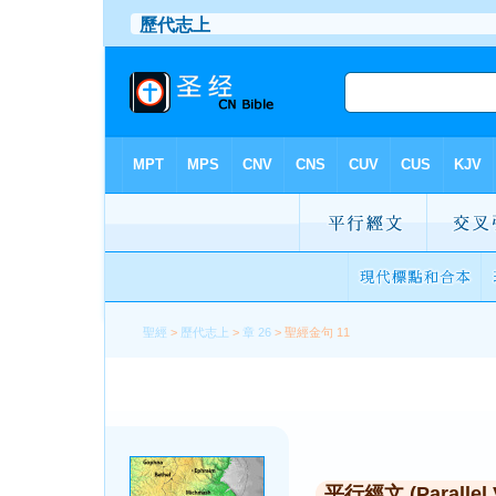
聖經
>
歷代志上
>
章 26
> 聖經金句 11
平行經文 (Parallel 