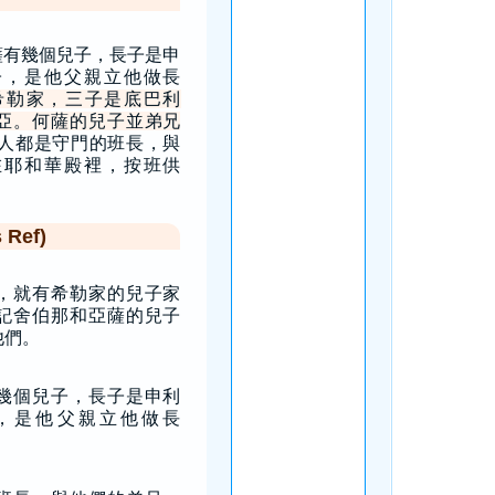
薩有幾個兒子，長子是申
子，是他父親立他做長
希勒家，三子是底巴利
亞。何薩的兒子並弟兄
人都是守門的班長，與
在耶和華殿裡，按班供
Ref)
，就有希勒家的兒子家
記舍伯那和亞薩的兒子
他們。
幾個兒子，長子是申利
，是他父親立他做長