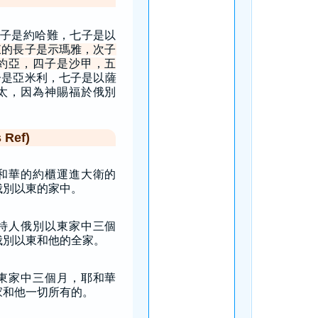
子是約哈難，七子是以
東的長子是示瑪雅，次子
約亞，四子是沙甲，五
子是亞米利，七子是以薩
太，因為神賜福於俄別
Ref)
和華的約櫃運進大衛的
俄別以東的家中。
特人俄別以東家中三個
俄別以東和他的全家。
東家中三個月，耶和華
家和他一切所有的。