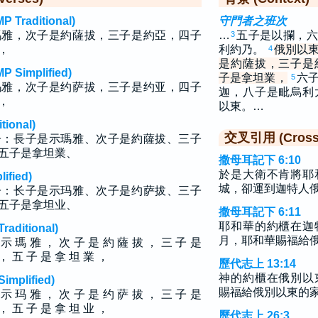
raditional)
守門者之班次
瑪雅，次子是約薩拔，三子是約亞，四子
…
五子是以攔，六
3
，
利約乃。
俄別以
4
是約薩拔，三子是
implified)
子是拿坦業，
六
5
玛雅，次子是约萨拔，三子是约亚，四子
迦，八子是毗烏利
，
以東。…
ional)
交叉引用 (Cross 
子：長子是示瑪雅、次子是約薩拔、三子
五子是拿坦業、
撒母耳記下 6:10
於是大衛不肯將耶
fied)
城，卻運到迦特人
子：长子是示玛雅、次子是约萨拔、三子
五子是拿坦业、
撒母耳記下 6:11
耶和華的約櫃在迦
ditional)
月，耶和華賜福給
 示 瑪 雅 ， 次 子 是 約 薩 拔 ， 三 子 是
， 五 子 是 拿 坦 業 ，
歷代志上 13:14
神的約櫃在俄別以
plified)
賜福給俄別以東的
 示 玛 雅 ， 次 子 是 约 萨 拔 ， 三 子 是
， 五 子 是 拿 坦 业 ，
歷代志上 26:3