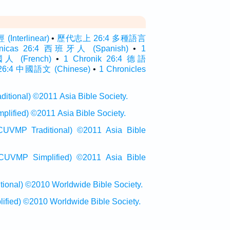
nterlinear)
•
歷代志上 26:4 多種語言
ónicas 26:4 西班牙人 (Spanish)
•
1
國人 (French)
•
1 Chronik 26:4 德語
:4 中國語文 (Chinese)
•
1 Chronicles
onal) ©2011 Asia Bible Society.
ied) ©2011 Asia Bible Society.
raditional) ©2011 Asia Bible
Simplified) ©2011 Asia Bible
al) ©2010 Worldwide Bible Society.
ed) ©2010 Worldwide Bible Society.