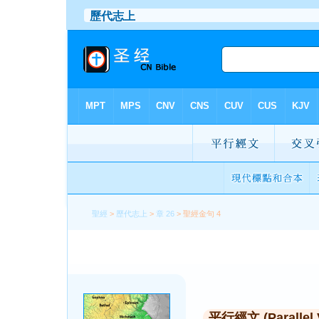
聖經
>
歷代志上
>
章 26
> 聖經金句 4
平行經文 (Parallel 