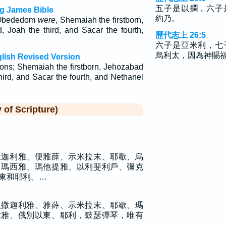
五子是以攔，六子
ng James Bible
約乃。
f Obededom
were
, Shemaiah the firstborn,
 Joah the third, and Sacar the fourth,
歷代志上 26:5
,
六子是亞米利，七
烏利太，因為神賜
glish Revised Version
ns; Shemaiah the firstborn, Jehozabad
hird, and Sacar the fourth, and Nethanel
f Scripture)
撒迦利雅、便雅薛、示米拉末、耶歇、烏
、瑪西雅、瑪他提雅、以利斐利戶、彌克
東和耶利。…
是撒迦利雅、雅薛、示米拉末、耶歇、瑪
拿雅、俄別以東、耶利，鼓瑟彈琴，唯有