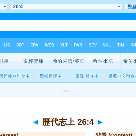
◄
歷代志上 26:4
►
Verses)
背景 (Context)