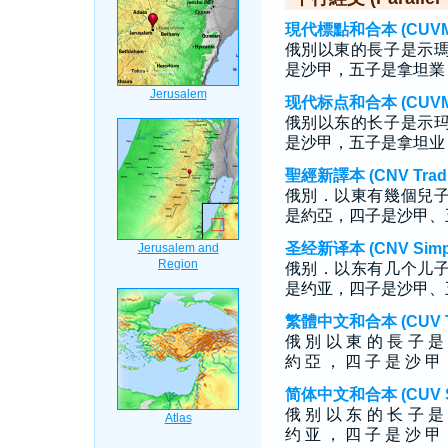
現代標點和合本 (CUVMP T
俄別以東的長子是示
是沙甲，五子是拿坦業
现代标点和合本 (CUVMP S
俄别以东的长子是示
是沙甲，五子是拿坦业
聖經新譯本 (CNV Tradit
俄別．以東有幾個兒
是約亞，四子是沙甲、
圣经新译本 (CNV Simpli
俄别．以东有几个儿
是约亚，四子是沙甲、
繁體中文和合本 (CUV Tra
俄 別 以 東 的 長 子 是
約 亞 ， 四 子 是 沙 甲 
简体中文和合本 (CUV Sim
俄 别 以 东 的 长 子 是
约 亚 ， 四 子 是 沙 甲 