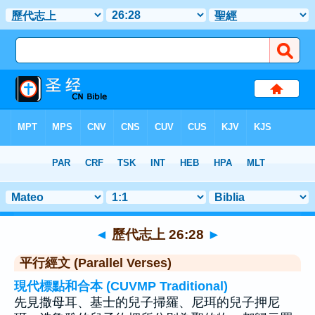
聖經
>
歷代志上
>
章 26
> 聖經金句 28
◄
歷代志上 26:28
►
平行經文 (Parallel Verses)
現代標點和合本 (CUVMP Traditional)
先見撒母耳、基士的兒子掃羅、尼珥的兒子押尼