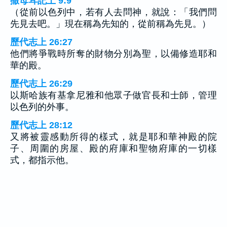
撒母耳記上 9:9
（從前以色列中，若有人去問神，就說：「我們問
先見去吧。」現在稱為先知的，從前稱為先見。）
歷代志上 26:27
他們將爭戰時所奪的財物分別為聖，以備修造耶和
華的殿。
歷代志上 26:29
以斯哈族有基拿尼雅和他眾子做官長和士師，管理
以色列的外事。
歷代志上 28:12
又將被靈感動所得的樣式，就是耶和華神殿的院
子、周圍的房屋、殿的府庫和聖物府庫的一切樣
式，都指示他。