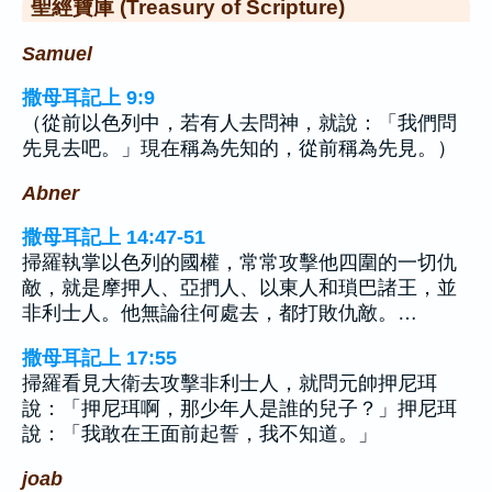
聖經寶庫 (Treasury of Scripture)
Samuel
撒母耳記上 9:9
（從前以色列中，若有人去問神，就說：「我們問
先見去吧。」現在稱為先知的，從前稱為先見。）
Abner
撒母耳記上 14:47-51
掃羅執掌以色列的國權，常常攻擊他四圍的一切仇
敵，就是摩押人、亞捫人、以東人和瑣巴諸王，並
非利士人。他無論往何處去，都打敗仇敵。…
撒母耳記上 17:55
掃羅看見大衛去攻擊非利士人，就問元帥押尼珥
說：「押尼珥啊，那少年人是誰的兒子？」押尼珥
說：「我敢在王面前起誓，我不知道。」
joab