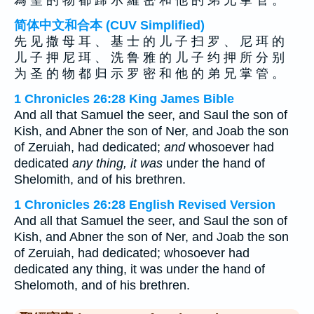
為 聖 的 物 都 歸 示 羅 密 和 他 的 弟 兄 掌 管 。
简体中文和合本 (CUV Simplified)
先 见 撒 母 耳 、 基 士 的 儿 子 扫 罗 、 尼 珥 的
儿 子 押 尼 珥 、 洗 鲁 雅 的 儿 子 约 押 所 分 别
为 圣 的 物 都 归 示 罗 密 和 他 的 弟 兄 掌 管 。
1 Chronicles 26:28 King James Bible
And all that Samuel the seer, and Saul the son of
Kish, and Abner the son of Ner, and Joab the son
of Zeruiah, had dedicated;
and
whosoever had
dedicated
any thing, it was
under the hand of
Shelomith, and of his brethren.
1 Chronicles 26:28 English Revised Version
And all that Samuel the seer, and Saul the son of
Kish, and Abner the son of Ner, and Joab the son
of Zeruiah, had dedicated; whosoever had
dedicated any thing, it was under the hand of
Shelomoth, and of his brethren.