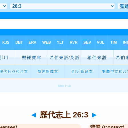
◄
歷代志上 26:3
►
Verses)
背景 (Context)