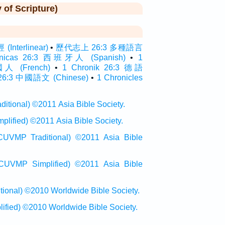
f Scripture)
nterlinear)
•
歷代志上 26:3 多種語言
ónicas 26:3 西班牙人 (Spanish)
•
1
國人 (French)
•
1 Chronik 26:3 德語
:3 中國語文 (Chinese)
•
1 Chronicles
onal) ©2011 Asia Bible Society.
ied) ©2011 Asia Bible Society.
raditional) ©2011 Asia Bible
Simplified) ©2011 Asia Bible
al) ©2010 Worldwide Bible Society.
ed) ©2010 Worldwide Bible Society.