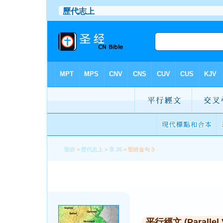
聖經
>
歷代志上
>
章 26
> 聖經金句 3
平行經文 (Parallel 