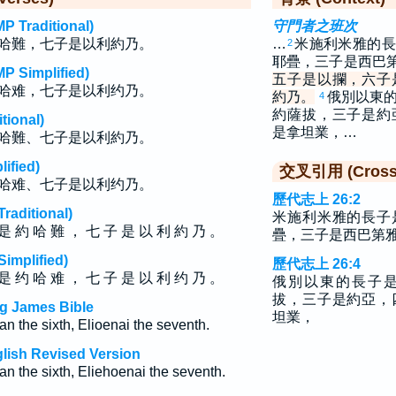
raditional)
守門者之班次
哈難，七子是以利約乃。
…
米施利米雅的長
2
耶疊，三子是西巴
implified)
五子是以攔，六子
哈难，七子是以利约乃。
約乃。
俄別以東
4
約薩拔，三子是約
ional)
是拿坦業，…
哈難、七子是以利約乃。
fied)
交叉引用 (Cross 
哈难、七子是以利约乃。
歷代志上 26:2
ditional)
米施利米雅的長子
是 約 哈 難 ， 七 子 是 以 利 約 乃 。
疊，三子是西巴第
plified)
歷代志上 26:4
是 约 哈 难 ， 七 子 是 以 利 约 乃 。
俄別以東的長子
拔，三子是約亞，
ng James Bible
坦業，
an the sixth, Elioenai the seventh.
glish Revised Version
an the sixth, Eliehoenai the seventh.