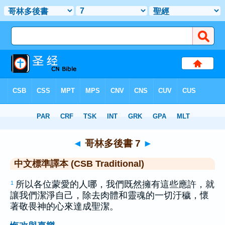
聖經
>
CSBT
> 哥林多後書 7
◄
哥林多後書 7
►
中文標準譯本 (CSB Traditional)
所以各位蒙愛的人哪，我們既然擁有這些應許，就
1
讓我們潔淨自己，除去肉體和靈魂的一切汙穢，懷
著敬畏神的心來達成聖潔。