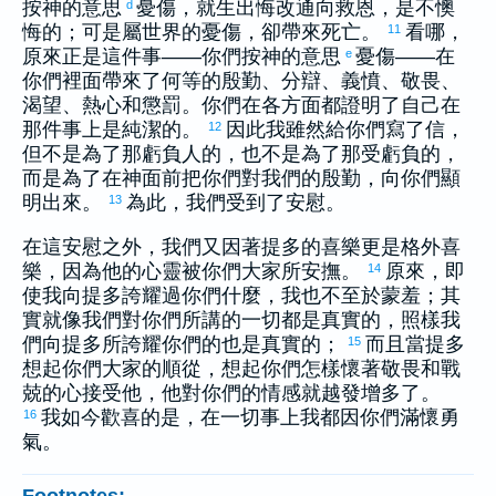
按神的意思
憂傷，就生出悔改通向救恩，是不懊
d
悔的；可是屬世界的憂傷，卻帶來死亡。
看哪，
11
原來正是這件事——你們按神的意思
憂傷——在
e
你們裡面帶來了何等的殷勤、分辯、義憤、敬畏、
渴望、熱心和懲罰。你們在各方面都證明了自己在
那件事上是純潔的。
因此我雖然給你們寫了信，
12
但不是為了那虧負人的，也不是為了那受虧負的，
而是為了在神面前把你們對我們的殷勤，向你們顯
明出來。
為此，我們受到了安慰。
13
在這安慰之外，我們又因著
提多
的喜樂更是格外喜
樂，因為他的心靈被你們大家所安撫。
原來，即
14
使我向
提多
誇耀過你們什麼，我也不至於蒙羞；其
實就像我們對你們所講的一切都是真實的，照樣我
們向
提多
所誇耀你們的也是真實的；
而且當
提多
15
想起你們大家的順從，想起你們怎樣懷著敬畏和戰
兢的心接受他，他對你們的情感就越發增多了。
我如今歡喜的是，在一切事上我都因你們滿懷勇
16
氣。