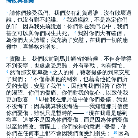
悔改與喜樂
請你們接受我們。我們沒有虧負過誰，沒有敗壞過
2
誰，也沒有對不起誰。
我這樣說，不是為定你們
3
的罪，因為我先前說過：你們常在我們心中，我們
甚至可以與你們同生共死。
我對你們大有確信，
4
為你們大大誇耀；我充滿了安慰，在我們一切的患
難中，喜樂格外增多。
實際上，我們以前到
馬其頓
省的時候，不但身體得
5
不到安寧，也處處受患難，外有爭戰，內有懼怕。
然而那安慰卑微
之人的神，藉著
提多
的到來安慰
6
a
了我們；
不僅藉著他的到來，也藉著他從你們所
7
受的安慰，安慰了我們
，因他向我們報告了你們
b
的渴望、你們的傷痛、你們對我的熱心，以致使我
更加歡喜。
即使我在那封信中使你們憂傷，我也
8
不後悔了；因為就算我後悔過——我知道那封信使
你們憂傷，雖然只是暫時的——
現在我還是感到
9
歡喜。這並不是因為你們憂傷，而是因為你們憂傷
以至於悔改。實際上，你們按神的意思
憂傷，使
c
你們在任何事上都不會因我們而受到損失；
因為
10