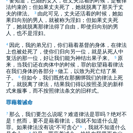
要知道，已婚的女人，在丈夫活着的时候，是被律
法约束的；但如果丈夫死了，她就脱离了那关于丈
夫的律法。
由此可见，丈夫还活着的时候，她如
3
果归向别的男人，就被称为淫妇；但如果丈夫死
了，她就脱离那律法得了自由，即使归向别的男
人，也不是淫妇。
因此，我的弟兄们，你们藉着基督的身体，在律法
4
上也被处死了，使你们归向另一位，就是从死人中
复活的那一位，好让我们能为神结出果子来。
原
5
来，当我们还在肉体中的时候，罪的欲望藉着律法
在我们身体的各部分
做工，以致为死亡结了果
a
子。
但如今，我们既然在那捆绑我们的律法上死
6
了，就脱离了律法，结果我们得以按照圣灵的新样
式来服事，而不按照律法条文的旧样式。
罪藉着诫命
那么，我们要怎么说呢？难道律法是罪吗？绝对不
7
是！然而，要不是藉着律法，我就不知道什么是
罪。如果律法没有说“不可贪心”
，我就不知道什么
b
8