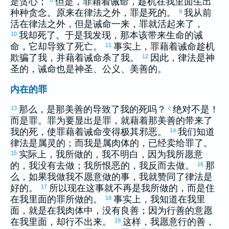
是贪心；
但是，罪藉着诫命，趁机在我里面生出
种种贪念。原来在律法之外，罪是死的。
我从前
9
活在律法之外，但是诫命一来，罪就活起来了，
我却死了。于是我发现，那本该带来生命的诫
10
命，它却导致了死亡。
事实上，罪藉着诫命趁机
11
欺骗了我，并藉着诫命杀了我。
因此，律法是神
12
圣的，诫命也是神圣、公义、美善的。
内在的罪
那么，是那美善的导致了我的死吗？
绝对不是！
13
c
而是罪。罪为要显出是罪，就藉着那美善的带来了
我的死，使罪藉着诫命变得极其邪恶。
我们知道
14
律法是属灵的；而我是属肉体的，已经卖给罪了。
实际上，我所做的，我不明白，因为我所愿意
15
的，我没有去做；我所恨恶的，我反而去做。
那
16
么，如果我做我不愿意做的事，我就赞同了律法是
好的。
所以现在这事就不再是我所做的，而是住
17
在我里面的罪所做的。
事实上，我知道在我里
18
面，就是在我肉体中，没有良善；因为行善的意愿
在我里面，却行不出来。
这样，我愿意行的善，
19