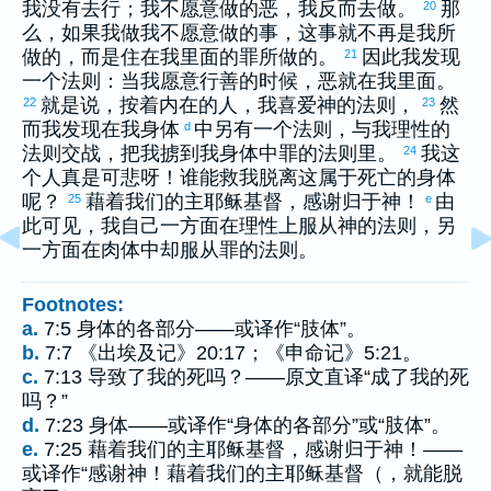
我没有去行；我不愿意做的恶，我反而去做。
那
20
么，如果我做我不愿意做的事，这事就不再是我所
做的，而是住在我里面的罪所做的。
因此我发现
21
一个法则：当我愿意行善的时候，恶就在我里面。
就是说，按着内在的人，我喜爱神的法则，
然
22
23
而我发现在我身体
中另有一个法则，与我理性的
d
法则交战，把我掳到我身体中罪的法则里。
我这
24
个人真是可悲呀！谁能救我脱离这属于死亡的身体
呢？
藉着我们的主耶稣基督，感谢归于神！
由
25
e
此可见，我自己一方面在理性上服从神的法则，另
一方面在肉体中却服从罪的法则。
Footnotes:
a.
7:5 身体的各部分——或译作“肢体”。
b.
7:7 《出埃及记》20:17；《申命记》5:21。
c.
7:13 导致了我的死吗？——原文直译“成了我的死
吗？”
d.
7:23 身体——或译作“身体的各部分”或“肢体”。
e.
7:25 藉着我们的主耶稣基督，感谢归于神！——
或译作“感谢神！藉着我们的主耶稣基督（，就能脱