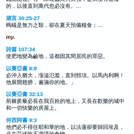
的，以後直到萬代也必沒有。…
箴言 30:25-27
螞蟻是無力之類，卻在夏天預備糧食；…
my.
詩篇 107:34
使肥地變為鹼地，這都因其間居民的罪惡。
以賽亞書 8:8
必沖入猶大，漲溢氾濫，直到頸項。以馬內利啊！
他展開翅膀，遍滿你的地。」
以賽亞書 32:13
荊棘蒺藜必長在我百姓的地上，又長在歡樂的城中
和一切快樂的房屋上。
何西阿書 9:3
他們必不得住耶和華的地，以法蓮卻要歸回埃及，
必在亞述吃不潔淨的食物。