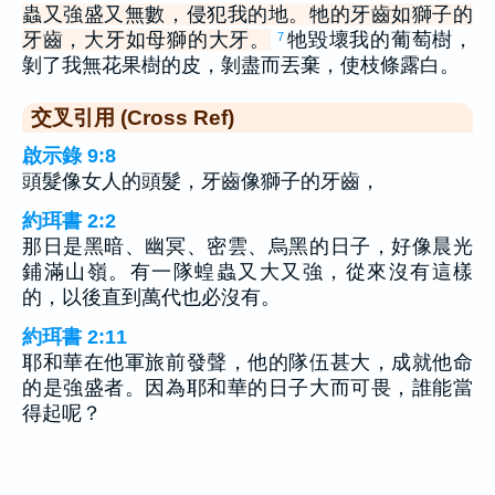
蟲又強盛又無數，侵犯我的地。牠的牙齒如獅子的
牙齒，大牙如母獅的大牙。
牠毀壞我的葡萄樹，
7
剝了我無花果樹的皮，剝盡而丟棄，使枝條露白。
交叉引用 (Cross Ref)
啟示錄 9:8
頭髮像女人的頭髮，牙齒像獅子的牙齒，
約珥書 2:2
那日是黑暗、幽冥、密雲、烏黑的日子，好像晨光
鋪滿山嶺。有一隊蝗蟲又大又強，從來沒有這樣
的，以後直到萬代也必沒有。
約珥書 2:11
耶和華在他軍旅前發聲，他的隊伍甚大，成就他命
的是強盛者。因為耶和華的日子大而可畏，誰能當
得起呢？