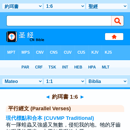
聖經
>
約珥書
>
章 1
> 聖經金句 6
◄
約珥書 1:6
►
平行經文 (Parallel Verses)
現代標點和合本 (CUVMP Traditional)
有一隊蝗蟲又強盛又無數，侵犯我的地。牠的牙齒