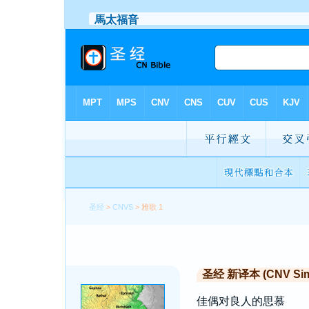
圣经
>
CNVS
> 雅歌 1
圣经 新译本 (CNV Simp
佳偶对良人的思慕