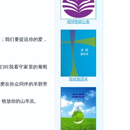
乐；我们要提说你的爱，
们叫我看守家里的葡萄
甚麽在你众同伴的羊群旁
，牧放你的山羊羔。