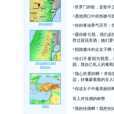
所罗门的歌，是歌中
1
愿他用口中的热吻与
2
你的膏油香气芬芳；
3
愿你吸引我，我们必
4
胜过提说美酒；她们爱
耶路撒冷的众女子啊
5
你们不要因为我黑，
6
园，我自己私人的葡萄
我心所爱的啊！求你
7
边，好像蒙着脸的女人
你这女子中最美丽的
8
良人对佳偶的称赞
我的佳偶啊！我把你
9