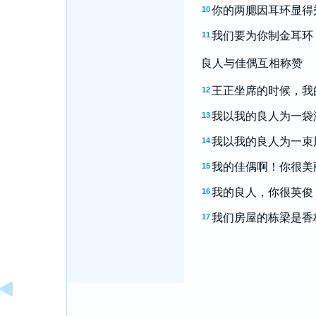
你的两腮因耳环显得
10
我们要为你制金耳环
11
良人与佳偶互相称赞
王正坐席的时候，我
12
我以我的良人为一袋
13
我以我的良人为一束
14
我的佳偶啊！你很美
15
我的良人，你很英俊
16
我们房屋的栋梁是香
17