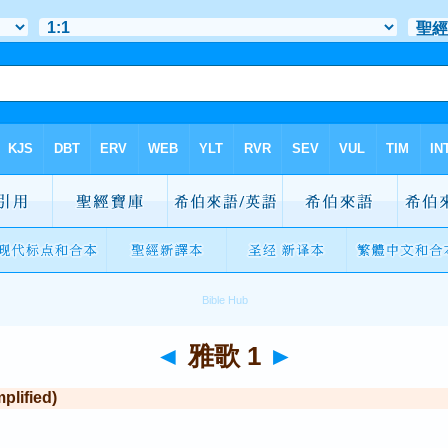
◄
雅歌 1
►
lified)