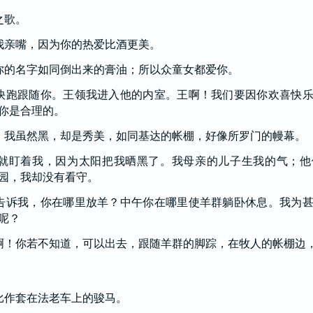
之歌。
我亲嘴，因为你的热爱比酒更美。
你的名字如同倒出来的膏油；所以众童女都爱你。
快跑跟随你。王领我进入他的内室。王啊！我们要因你欢喜快
你是合理的。
！我虽然黑，却是秀美，如同基达的帐棚，好像所罗门的幔幕。
就盯着我，因为太阳把我晒黑了。我母亲的儿子生我的气；他
园，我却没有看守。
告诉我，你在哪里放羊？中午你在哪里使羊群躺卧休息。我为
呢？
啊！你若不知道，可以出去，跟随羊群的脚踪，在牧人的帐棚边
比作套在法老车上的骏马。