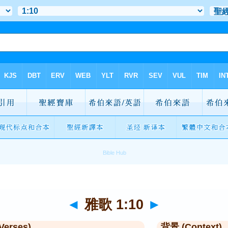
◄
雅歌 1:10
►
Verses)
背景 (Context)