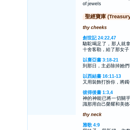
of jewels
聖經寶庫 (Treasury o
thy cheeks
創世記 24:22,47
駱駝喝足了，那人就
十舍客勒，給了那女子
以賽亞書 3:18-21
到那日，主必除掉她們
以西結書 16:11-13
又用裝飾打扮你，將鐲
彼得後書 1:3,4
神的神能已將一切關
識那用自己榮耀和美德
thy neck
雅歌 4:9