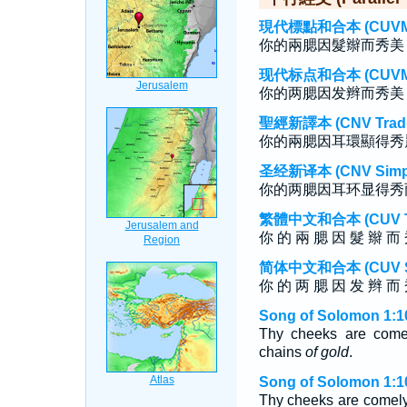
現代標點和合本 (CUVMP T
你的兩腮因髮辮而秀美
现代标点和合本 (CUVMP S
你的两腮因发辫而秀美
聖經新譯本 (CNV Tradit
你的兩腮因耳環顯得秀
圣经新译本 (CNV Simpli
你的两腮因耳环显得秀
繁體中文和合本 (CUV Tra
你 的 兩 腮 因 髮 辮 而 
简体中文和合本 (CUV Sim
你 的 两 腮 因 发 辫 而 
Song of Solomon 1:1
Thy cheeks are come
chains
of gold
.
Song of Solomon 1:10
Thy cheeks are comely w