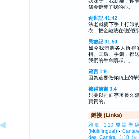
我妹子，我新婦，你
條金鏈奪了我的心。
創世記 41:42
法老就摘下手上打印
衣，把金鏈戴在他的頸
民數記 31:50
如今我們將各人所得
指、耳環、手釧，都
我們的生命贖罪。」
箴言 1:9
因為這要做你頭上的華
彼得前書 3:4
只要以裡面存著長久
寶貴的。
鏈接 (Links)
雅歌 1:10 雙語聖經 (In
(Multilingual)
•
Canta
des Cantiqu 1:10 