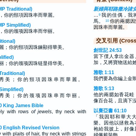
raditional)
新婦與耶路撒冷諸
，你的頸項因珠串而華麗。
…
我的佳偶，我
9
馬。
你的兩腮因
10
implified)
因珠串而華麗。
，你的颈项因珠串而华丽。
交叉引用 (Cross 
ional)
麗；你的頸項因珠鍊顯得華美。
創世記 24:53
當下僕人拿出金器
fied)
加，又將寶物送給
丽；你的颈项因珠链显得华美。
雅歌 1:11
ditional)
我們要為你編上金
秀 美 ； 你 的 頸 項 因 珠 串 而 華 麗 。
雅歌 5:13
plified)
他的兩腮如香花畦
秀 美 ； 你 的 颈 项 因 珠 串 而 华 丽 。
像百合花，且滴下
0 King James Bible
以賽亞書 61:10
ly with rows
of jewels
, thy neck with
「我因耶和華大
樂。因他以拯救為
 English Revised Version
袍給我披上，好像
ith plaits of hair, thy neck with strings
婦佩戴裝飾。