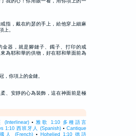
奪了我的心！你用眼一看，用你項上的一
的戒指，戴在約瑟的手上，給他穿上細麻
項上。
的金器，就是腳鏈子、鐲子、打印的戒
送來為耶和華的供物，好在耶和華面前為
冠，你項上的金鏈。
溫柔、安靜的心為裝飾，這在神面前是極
terlinear)
•
雅歌 1:10 多種語言
res 1:10 西班牙人 (Spanish)
•
Cantique
法國人 (French)
•
Hohelied 1:10 德語