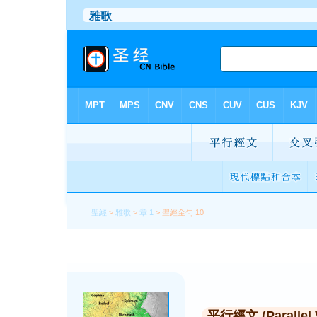
聖經
>
雅歌
>
章 1
> 聖經金句 10
平行經文 (Parallel 