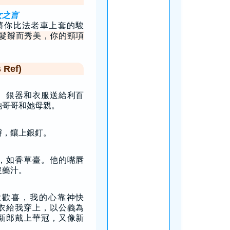
女之言
將你比法老車上套的駿
髮辮而秀美，你的頸項
Ref)
、銀器和衣服送給利百
她哥哥和她母親。
辮，鑲上銀釘。
，如香草臺。他的嘴唇
沒藥汁。
大歡喜，我的心靠神快
衣給我穿上，以公義為
新郎戴上華冠，又像新