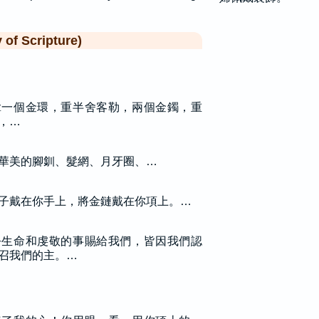
f Scripture)
拿一個金環，重半舍客勒，兩個金鐲，重
，…
華美的腳釧、髮網、月牙圈、…
子戴在你手上，將金鏈戴在你項上。…
乎生命和虔敬的事賜給我們，皆因我們認
召我們的主。…