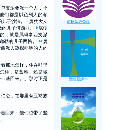
，每支派要派一个人，个
他们都是以色列人的领
的儿子沙法。
属犹大支
6
嫩的儿子何西亚。
属便
9
的，就是属玛拿西支派
迦勒的儿子西帖。
属
14
摩西派去窥探那地的人的
看看那地怎样，住在那里
怎样，是营地，还是城
子带些回来。」那时正是
希伯仑，在那里有亚衲族
抬着回来；他们也带了些
。