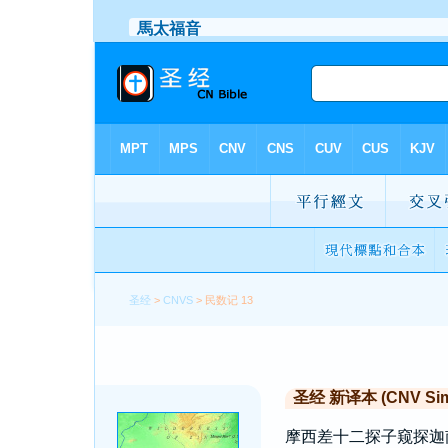
圣经
>
CNVS
> 民数记 13
圣经 新译本 (CNV Simp
摩西差十二探子窥探迦南（