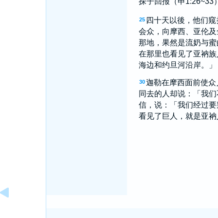
探子回报（申1:26~33
四十天以後，他们窥
25
会众，向摩西、亚伦及
那地，果然是流奶与蜜
在那里也看见了亚衲族
海边和约旦河沿岸。」
迦勒在摩西面前使众
30
同去的人却说：「我们
信，说：「我们经过要
看见了巨人，就是亚衲