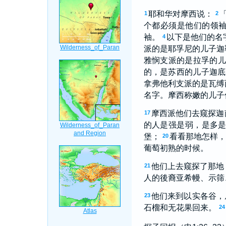
耶和华对摩西说：
1
2
个都必须是他们的领
袖。
以下是他们的名
4
派的是耶孚尼的儿子迦
雅悯支派的是拉孚的
的，是苏西的儿子迦底
拿弗他利支派的是瓦缚
名字。摩西称嫩的儿子
摩西派他们去窥探迦
17
的人是强是弱，是多
堡；
看看那地怎样
20
葡萄初熟的时候。
他们上去窥探了那地
21
人的後裔亚希幔、示筛
他们来到以实各谷，
23
石榴和无花果回来。
24