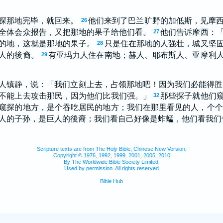
）
探那地完毕，就回来。
他们来到了巴兰旷野的加低斯，见摩
26
全体会众报告，又把那地的果子给他们看。
他们告诉摩西：
27
的地，这就是那地的果子。
只是住在那地的人强壮，城又坚
28
人的後裔。
有亚玛力人住在南地；赫人、耶布斯人、亚摩利
29
人镇静，说：「我们立刻上去，占领那地吧！因为我们必能得胜
不能上去攻击那民，因为他们比我们强。」
那些探子就他们
32
窥探的地方，是个吞吃居民的地方；我们在那里看见的人，个个
人的子孙，是巨人的後裔；我们看自己好像是蚱蜢，他们看我们
Scripture texts are from The Holy Bible, Chinese New Version,
Copyright © 1976, 1992, 1999, 2001, 2005, 2010
By The Worldwide Bible Society Limited.
Used by permission. All rights reserved
Bible Hub