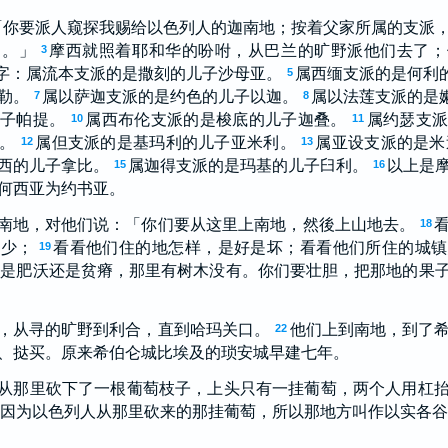
「你要派人窥探我赐给以色列人的迦南地；按着父家所属的支派
袖。」
摩西就照着耶和华的吩咐，从巴兰的旷野派他们去了；
3
字：属流本支派的是撒刻的儿子沙母亚。
属西缅支派的是何利
5
勒。
属以萨迦支派的是约色的儿子以迦。
属以法莲支派的是
7
8
儿子帕提。
属西布伦支派的是梭底的儿子迦叠。
属约瑟支派
10
11
。
属但支派的是基玛利的儿子亚米利。
属亚设支派的是米
12
13
西的儿子拿比。
属迦得支派的是玛基的儿子臼利。
以上是
15
16
何西亚为约书亚。
南地，对他们说：「你们要从这里上南地，然後上山地去。
18
是少；
看看他们住的地怎样，是好是坏；看看他们所住的城镇
19
，是肥沃还是贫瘠，那里有树木没有。你们要壮胆，把那地的果
，从寻的旷野到利合，直到哈玛关口。
他们上到南地，到了
22
、挞买。原来希伯仑城比埃及的琐安城早建七年。
从那里砍下了一根葡萄枝子，上头只有一挂葡萄，两个人用杠
因为以色列人从那里砍来的那挂葡萄，所以那地方叫作以实各谷