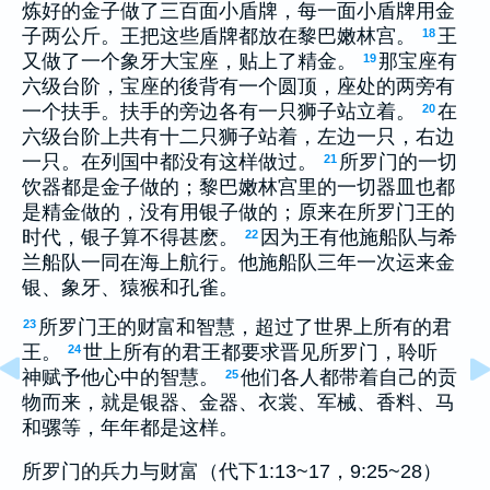
炼好的金子做了三百面小盾牌，每一面小盾牌用金
子两公斤。王把这些盾牌都放在黎巴嫩林宫。
王
18
又做了一个象牙大宝座，贴上了精金。
那宝座有
19
六级台阶，宝座的後背有一个圆顶，座处的两旁有
一个扶手。扶手的旁边各有一只狮子站立着。
在
20
六级台阶上共有十二只狮子站着，左边一只，右边
一只。在列国中都没有这样做过。
所罗门的一切
21
饮器都是金子做的；黎巴嫩林宫里的一切器皿也都
是精金做的，没有用银子做的；原来在所罗门王的
时代，银子算不得甚麽。
因为王有他施船队与希
22
兰船队一同在海上航行。他施船队三年一次运来金
银、象牙、猿猴和孔雀。
所罗门王的财富和智慧，超过了世界上所有的君
23
王。
世上所有的君王都要求晋见所罗门，聆听
24
神赋予他心中的智慧。
他们各人都带着自己的贡
25
物而来，就是银器、金器、衣裳、军械、香料、马
和骡等，年年都是这样。
所罗门的兵力与财富（代下1:13~17，9:25~28）