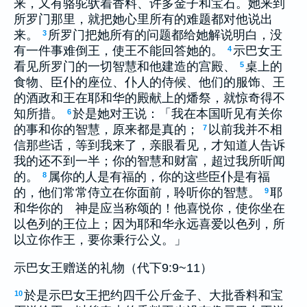
来，又有骆驼驮着香料、许多金子和宝石。她来到
所罗门那里，就把她心里所有的难题都对他说出
来。
所罗门把她所有的问题都给她解说明白，没
3
有一件事难倒王，使王不能回答她的。
示巴女王
4
看见所罗门的一切智慧和他建造的宫殿、
桌上的
5
食物、臣仆的座位、仆人的侍候、他们的服饰、王
的酒政和王在耶和华的殿献上的燔祭，就惊奇得不
知所措。
於是她对王说：「我在本国听见有关你
6
的事和你的智慧，原来都是真的；
以前我并不相
7
信那些话，等到我来了，亲眼看见，才知道人告诉
我的还不到一半；你的智慧和财富，超过我所听闻
的。
属你的人是有福的，你的这些臣仆是有福
8
的，他们常常侍立在你面前，聆听你的智慧。
耶
9
和华你的 神是应当称颂的！他喜悦你，使你坐在
以色列的王位上；因为耶和华永远喜爱以色列，所
以立你作王，要你秉行公义。」
示巴女王赠送的礼物（代下9:9~11）
於是示巴女王把约四千公斤金子、大批香料和宝
10