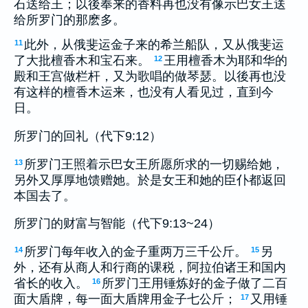
石送给王；以後奉来的香料再也没有像示巴女王送
给所罗门的那麽多。
此外，从俄斐运金子来的希兰船队，又从俄斐运
11
了大批檀香木和宝石来。
王用檀香木为耶和华的
12
殿和王宫做栏杆，又为歌唱的做琴瑟。以後再也没
有这样的檀香木运来，也没有人看见过，直到今
日。
所罗门的回礼（代下9:12）
所罗门王照着示巴女王所愿所求的一切赐给她，
13
另外又厚厚地馈赠她。於是女王和她的臣仆都返回
本国去了。
所罗门的财富与智能（代下9:13~24）
所罗门每年收入的金子重两万三千公斤。
另
14
15
外，还有从商人和行商的课税，阿拉伯诸王和国内
省长的收入。
所罗门王用锤炼好的金子做了二百
16
面大盾牌，每一面大盾牌用金子七公斤；
又用锤
17