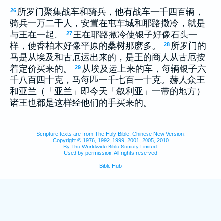
所罗门聚集战车和骑兵，他有战车一千四百辆，
26
骑兵一万二千人，安置在屯车城和耶路撒冷，就是
与王在一起。
王在耶路撒冷使银子好像石头一
27
样，使香柏木好像平原的桑树那麽多。
所罗门的
28
马是从埃及和古厄运出来的，是王的商人从古厄按
着定价买来的。
从埃及运上来的车，每辆银子六
29
千八百四十克，马每匹一千七百一十克。赫人众王
和亚兰（「亚兰」即今天「叙利亚」一带的地方）
诸王也都是这样经他们的手买来的。
Scripture texts are from The Holy Bible, Chinese New Version,
Copyright © 1976, 1992, 1999, 2001, 2005, 2010
By The Worldwide Bible Society Limited.
Used by permission. All rights reserved
Bible Hub