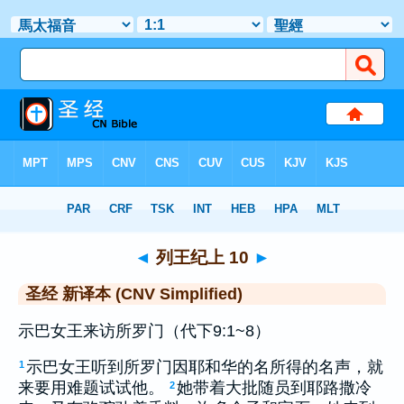
圣经
>
CNVS
> 列王纪上 10
◄
列王纪上 10
►
圣经 新译本 (CNV Simplified)
示巴女王来访所罗门（代下9:1~8）
示巴女王听到所罗门因耶和华的名所得的名声，就
1
来要用难题试试他。
她带着大批随员到耶路撒冷
2