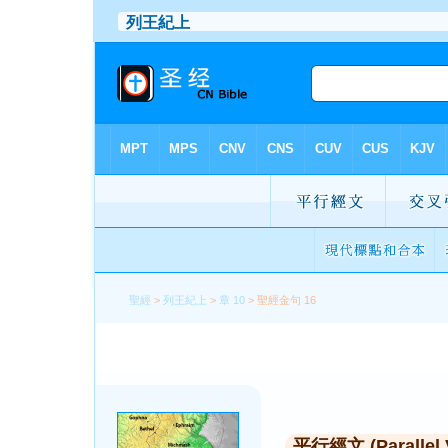
聖經
>
列王紀上
>
章 10
> 聖經金句 16
平行經文 (Parallel 