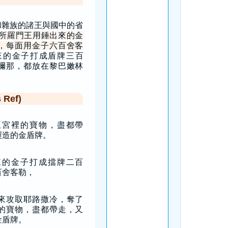
和雜族的諸王與國中的省
所羅門王用錘出來的金
，每面用金子六百舍客
來的金子打成盾牌三百
彌那，都放在黎巴嫩林
Ref)
王宮裡的寶物，盡都帶
製造的金盾牌。
來的金子打成擋牌二百
百舍客勒，
來攻取耶路撒冷，奪了
的寶物，盡都帶走，又
金盾牌。