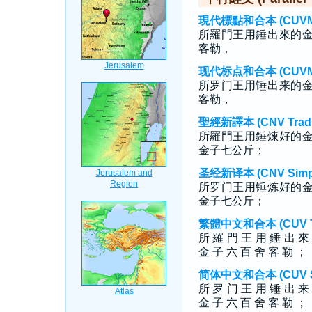
現代標點和合本 (CUVMP T
所羅門王用錘出來的
客勒，
现代标点和合本 (CUVMP S
所罗门王用锤出来的
客勒，
聖經新譯本 (CNV Tradit
所羅門王用錘煉好的
金子七公斤；
圣经新译本 (CNV Simpli
所罗门王用锤炼好的
金子七公斤；
繁體中文和合本 (CUV Tra
所 羅 門 王 用 錘 出 來
金 子 六 百 舍 客 勒 ；
简体中文和合本 (CUV Sim
所 罗 门 王 用 锤 出 来
金 子 六 百 舍 客 勒 ；