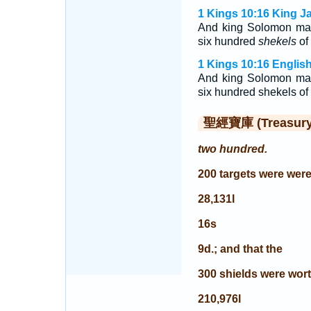
1 Kings 10:16 King J
And king Solomon ma
six hundred
shekels
of 
1 Kings 10:16 Englis
And king Solomon mad
six hundred shekels of 
聖經寶庫 (Treasury o
two hundred.
200 targets were wer
28,131l
16s
9d.; and that the
300 shields were wor
210,976l