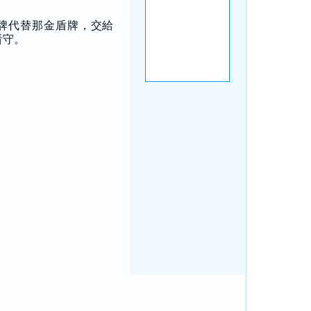
牌代替那金盾牌，交給
看守。