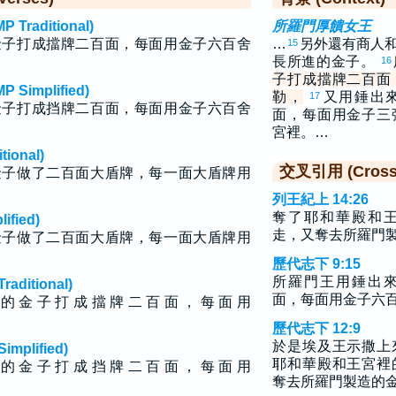
raditional)
所羅門厚饋女王
金子打成擋牌二百面，每面用金子六百舍
…
另外還有商人
15
長所進的金子。
16
子打成擋牌二百面
implified)
勒，
又用錘出
17
金子打成挡牌二百面，每面用金子六百舍
面，每面用金子三
宮裡。…
ional)
交叉引用 (Cross 
金子做了二百面大盾牌，每一面大盾牌用
列王紀上 14:26
奪了耶和華殿和
fied)
走，又奪去所羅門
金子做了二百面大盾牌，每一面大盾牌用
歷代志下 9:15
所羅門王用錘出
ditional)
面，每面用金子六
 的 金 子 打 成 擋 牌 二 百 面 ， 每 面 用
歷代志下 12:9
於是埃及王示撒上
plified)
耶和華殿和王宮裡
 的 金 子 打 成 挡 牌 二 百 面 ， 每 面 用
奪去所羅門製造的