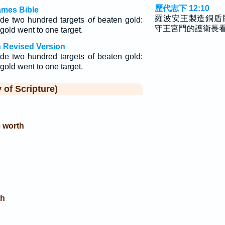
歷代志下 12:10
ames Bible
羅波安王製造銅盾
de two hundred targets
of
beaten gold:
守王宮門的護衛長
gold went to one target.
h Revised Version
e two hundred targets of beaten gold:
gold went to one target.
f Scripture)
e worth
th