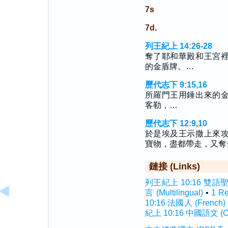
7s
7d.
列王紀上 14:26-28
奪了耶和華殿和王宮
的金盾牌。…
歷代志下 9:15,16
所羅門王用錘出來的
客勒，…
歷代志下 12:9,10
於是埃及王示撒上來
寶物，盡都帶走，又奪
鏈接 (Links)
列王紀上 10:16 雙語聖經 (
言 (Multilingual)
•
1 R
10:16 法國人 (French)
紀上 10:16 中國語文 (Ch