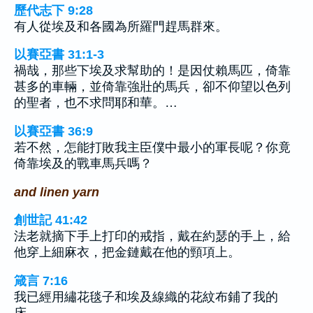
歷代志下 9:28
有人從埃及和各國為所羅門趕馬群來。
以賽亞書 31:1-3
禍哉，那些下埃及求幫助的！是因仗賴馬匹，倚靠
甚多的車輛，並倚靠強壯的馬兵，卻不仰望以色列
的聖者，也不求問耶和華。…
以賽亞書 36:9
若不然，怎能打敗我主臣僕中最小的軍長呢？你竟
倚靠埃及的戰車馬兵嗎？
and linen yarn
創世記 41:42
法老就摘下手上打印的戒指，戴在約瑟的手上，給
他穿上細麻衣，把金鏈戴在他的頸項上。
箴言 7:16
我已經用繡花毯子和埃及線織的花紋布鋪了我的
床，