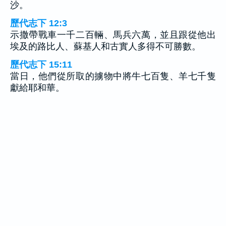
沙。
歷代志下 12:3
示撒帶戰車一千二百輛、馬兵六萬，並且跟從他出
埃及的路比人、蘇基人和古實人多得不可勝數。
歷代志下 15:11
當日，他們從所取的擄物中將牛七百隻、羊七千隻
獻給耶和華。