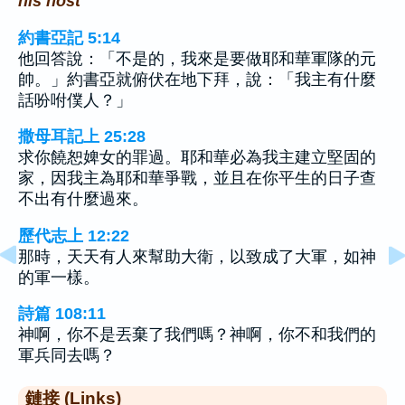
his host
約書亞記 5:14
他回答說：「不是的，我來是要做耶和華軍隊的元
帥。」約書亞就俯伏在地下拜，說：「我主有什麼
話吩咐僕人？」
撒母耳記上 25:28
求你饒恕婢女的罪過。耶和華必為我主建立堅固的
家，因我主為耶和華爭戰，並且在你平生的日子查
不出有什麼過來。
歷代志上 12:22
那時，天天有人來幫助大衛，以致成了大軍，如神
的軍一樣。
詩篇 108:11
神啊，你不是丟棄了我們嗎？神啊，你不和我們的
軍兵同去嗎？
鏈接 (Links)