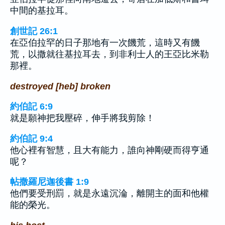
中間的基拉耳。
創世記 26:1
在亞伯拉罕的日子那地有一次饑荒，這時又有饑
荒，以撒就往基拉耳去，到非利士人的王亞比米勒
那裡。
destroyed [heb] broken
約伯記 6:9
就是願神把我壓碎，伸手將我剪除！
約伯記 9:4
他心裡有智慧，且大有能力，誰向神剛硬而得亨通
呢？
帖撒羅尼迦後書 1:9
他們要受刑罰，就是永遠沉淪，離開主的面和他權
能的榮光。