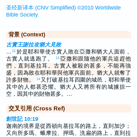
圣经新译本 (CNV Simplified) ©2010 Worldwide
Bible Society.
背景 (Context)
古實王謝拉攻猶大見敗
…
於是耶和華使古實人敗在亞撒和猶大人面前，
12
古實人就逃跑了。
亞撒和跟隨他的軍兵追趕他
13
們，直到基拉耳。古實人被殺的甚多，不能再強
盛，因為敗在耶和華與他軍兵面前。猶大人就奪了
許多財物。
又打破基拉耳四圍的城邑，耶和華使
14
其中的人都甚恐懼。猶大人又將所有的城擄掠一
空，因其中的財物甚多。…
交叉引用 (Cross Ref)
創世記 10:19
迦南的境界是從西頓向基拉耳的路上，直到加沙；
又向所多瑪、蛾摩拉、押瑪、洗扁的路上，直到拉