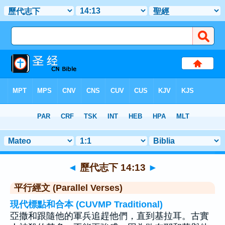
聖經
>
歷代志下
>
章 14
> 聖經金句 13
◄
歷代志下 14:13
►
平行經文 (Parallel Verses)
現代標點和合本 (CUVMP Traditional)
亞撒和跟隨他的軍兵追趕他們，直到基拉耳。古實