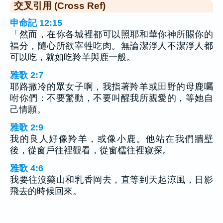
交叉引用 (Cross Ref)
申命記 12:15
「然而，在你各城裡都可以照耶和華你神所賜你的
福分，隨心所欲宰牲吃肉。無論潔淨人不潔淨人都
可以吃，就如吃羚羊與鹿一般。
雅歌 2:7
耶路撒冷的眾女子啊，我指著羚羊或田野的母鹿囑
咐你們：不要驚動，不要叫醒我所親愛的，等她自
己情願。
雅歌 2:9
我的良人好像羚羊，或像小鹿。他站在我們牆壁
後，從窗戶往裡觀看，從窗櫺往裡窺探。
雅歌 4:6
我要往沒藥山和乳香岡去，直等到天起涼風，日影
飛去的時候回來。