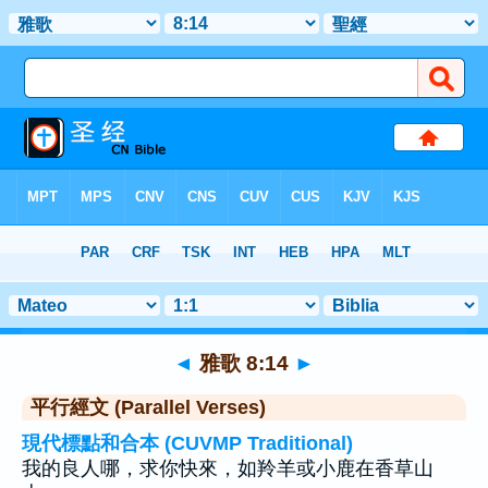
聖經
>
雅歌
>
章 8
> 聖經金句 14
◄
雅歌 8:14
►
平行經文 (Parallel Verses)
現代標點和合本 (CUVMP Traditional)
我的良人哪，求你快來，如羚羊或小鹿在香草山