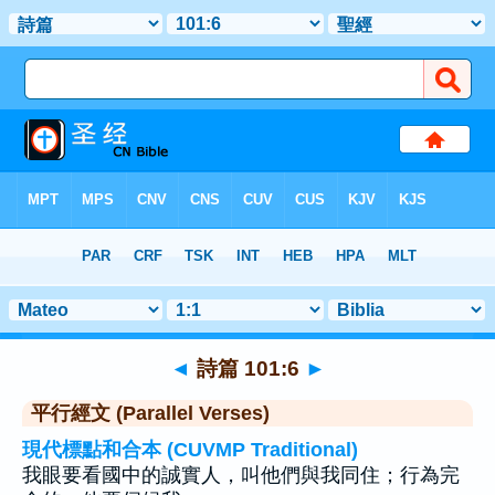
聖經
>
詩篇
>
章 101
> 聖經金句 6
◄
詩篇 101:6
►
平行經文 (Parallel Verses)
現代標點和合本 (CUVMP Traditional)
我眼要看國中的誠實人，叫他們與我同住；行為完