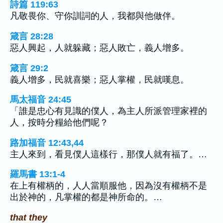
詩篇 119:63
凡敬畏你、守你訓詞的人，我都與他做伴。
箴言 28:28
惡人興起，人就躲藏；惡人敗亡，義人增多。
箴言 29:2
義人增多，民就喜樂；惡人掌權，民就嘆息。
馬太福音 24:45
「誰是忠心有見識的僕人，為主人所派管理家裡的
人，按時分糧給他們呢？
路加福音 12:43,44
主人來到，看見僕人這樣行，那僕人就有福了。…
羅馬書 13:1-4
在上有權柄的，人人當順服他，因為沒有權柄不是
出於神的，凡掌權的都是神所命的。…
that they