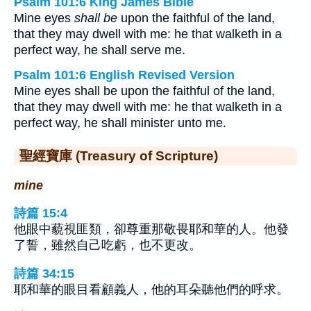
Psalm 101:6 King James Bible
Mine eyes
shall be
upon the faithful of the land,
that they may dwell with me: he that walketh in a
perfect way, he shall serve me.
Psalm 101:6 English Revised Version
Mine eyes shall be upon the faithful of the land,
that they may dwell with me: he that walketh in a
perfect way, he shall minister unto me.
聖經寶庫 (Treasury of Scripture)
mine
詩篇 15:4
他眼中藐視匪類，卻尊重那敬畏耶和華的人。他發
了誓，雖然自己吃虧，也不更改。
詩篇 34:15
耶和華的眼目看顧義人，他的耳朵聽他們的呼求。