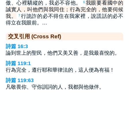
傲、心裡驕縱的，我必不容他。
我眼要看國中的
6
誠實人，叫他們與我同住；行為完全的，他要伺候
我。
行詭詐的必不得住在我家裡，說謊話的必不
7
得立在我眼前。…
交叉引用 (Cross Ref)
詩篇 16:3
論到世上的聖民，他們又美又善，是我最喜悅的。
詩篇 119:1
行為完全，遵行耶和華律法的，這人便為有福！
詩篇 119:63
凡敬畏你、守你訓詞的人，我都與他做伴。