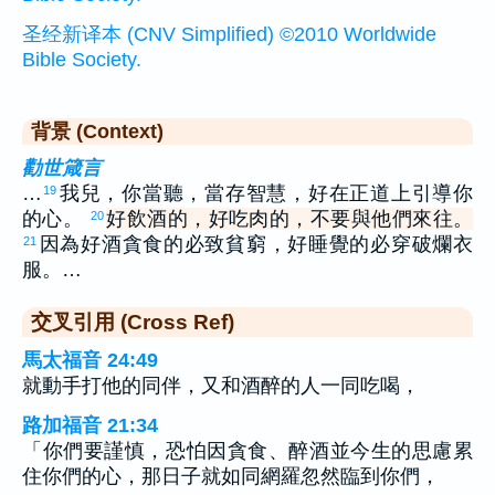
圣经新译本 (CNV Simplified) ©2010 Worldwide
Bible Society.
背景 (Context)
勸世箴言
…
我兒，你當聽，當存智慧，好在正道上引導你
19
的心。
好飲酒的，好吃肉的，不要與他們來往。
20
因為好酒貪食的必致貧窮，好睡覺的必穿破爛衣
21
服。…
交叉引用 (Cross Ref)
馬太福音 24:49
就動手打他的同伴，又和酒醉的人一同吃喝，
路加福音 21:34
「你們要謹慎，恐怕因貪食、醉酒並今生的思慮累
住你們的心，那日子就如同網羅忽然臨到你們，