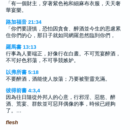
「有一個財主，穿著紫色袍和細麻布衣服，天天奢
華宴樂。
路加福音 21:34
「你們要謹慎，恐怕因貪食、醉酒並今生的思慮累
住你們的心，那日子就如同網羅忽然臨到你們，
羅馬書 13:13
行事為人要端正，好像行在白晝。不可荒宴醉酒，
不可好色邪蕩，不可爭競嫉妒。
以弗所書 5:18
不要醉酒，酒能使人放蕩；乃要被聖靈充滿。
彼得前書 4:3,4
因為往日隨從外邦人的心意，行邪淫、惡慾、醉
酒、荒宴、群飲並可惡拜偶像的事，時候已經夠
了。…
flesh