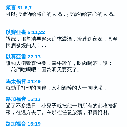
箴言 31:6,7
可以把濃酒給將亡的人喝，把清酒給苦心的人喝。
…
以賽亞書 5:11,22
禍哉，那些清早起來追求濃酒，流連到夜深，甚至
因酒發燒的人！…
以賽亞書 22:13
誰知人倒歡喜快樂，宰牛殺羊，吃肉喝酒，說：
「我們吃喝吧！因為明天要死了。」
馬太福音 24:49
就動手打他的同伴，又和酒醉的人一同吃喝，
路加福音 15:13
過了不多幾日，小兒子就把他一切所有的都收拾起
來，往遠方去了。在那裡任意放蕩，浪費資財。
路加福音 16:19