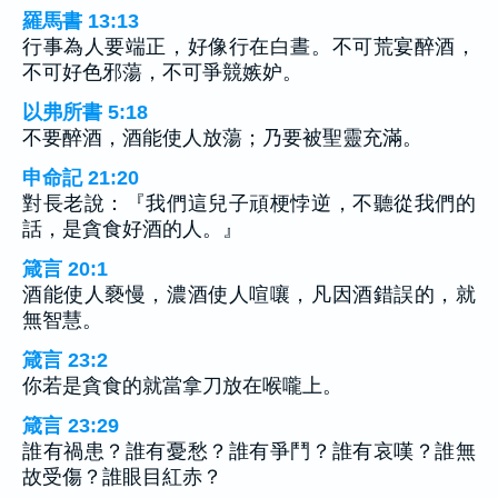
羅馬書 13:13
行事為人要端正，好像行在白晝。不可荒宴醉酒，
不可好色邪蕩，不可爭競嫉妒。
以弗所書 5:18
不要醉酒，酒能使人放蕩；乃要被聖靈充滿。
申命記 21:20
對長老說：『我們這兒子頑梗悖逆，不聽從我們的
話，是貪食好酒的人。』
箴言 20:1
酒能使人褻慢，濃酒使人喧嚷，凡因酒錯誤的，就
無智慧。
箴言 23:2
你若是貪食的就當拿刀放在喉嚨上。
箴言 23:29
誰有禍患？誰有憂愁？誰有爭鬥？誰有哀嘆？誰無
故受傷？誰眼目紅赤？