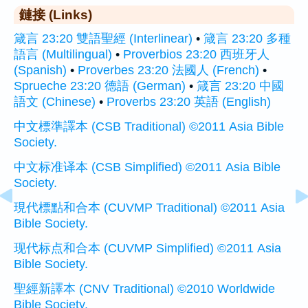
鏈接 (Links)
箴言 23:20 雙語聖經 (Interlinear)
•
箴言 23:20 多種
語言 (Multilingual)
•
Proverbios 23:20 西班牙人
(Spanish)
•
Proverbes 23:20 法國人 (French)
•
Sprueche 23:20 德語 (German)
•
箴言 23:20 中國
語文 (Chinese)
•
Proverbs 23:20 英語 (English)
中文標準譯本 (CSB Traditional) ©2011 Asia Bible
Society.
中文标准译本 (CSB Simplified) ©2011 Asia Bible
Society.
現代標點和合本 (CUVMP Traditional) ©2011 Asia
Bible Society.
现代标点和合本 (CUVMP Simplified) ©2011 Asia
Bible Society.
聖經新譯本 (CNV Traditional) ©2010 Worldwide
Bible Society.