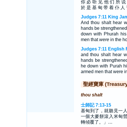
你 必 听 见 他 们 所 说
於 是 基 甸 带 着 仆 人 
Judges 7:11 King Ja
And thou shalt hear w
hands be strengthened
down with Phurah his 
men that
were
in the ho
Judges 7:11 English 
and thou shalt hear w
hands be strengthene
he down with Purah his
armed men that were i
聖經寶庫 (Treasury o
thou shalt
士師記 7:13-15
基甸到了，就聽見一
一個大麥餅滾入米甸
轉傾覆了。」…