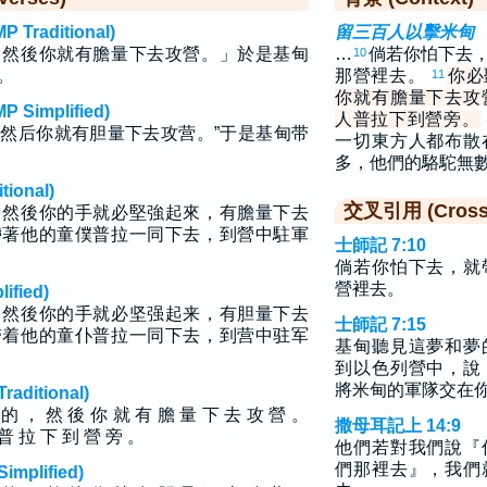
raditional)
留三百人以擊米甸
，然後你就有膽量下去攻營。」於是基甸
…
倘若你怕下去
10
。
那營裡去。
你必
11
你就有膽量下去攻
implified)
人普拉下到營旁。
然后你就有胆量下去攻营。”于是基甸带
一切東方人都布散
多，他們的駱駝無
ional)
交叉引用 (Cross 
，然後你的手就必堅強起來，有膽量下去
帶著他的童僕普拉一同下去，到營中駐軍
士師記 7:10
倘若你怕下去，就
營裡去。
fied)
，然後你的手就必坚强起来，有胆量下去
士師記 7:15
带着他的童仆普拉一同下去，到营中驻军
基甸聽見這夢和夢
到以色列營中，說
將米甸的軍隊交在
ditional)
 的 ， 然 後 你 就 有 膽 量 下 去 攻 營 。
撒母耳記上 14:9
普 拉 下 到 營 旁 。
他們若對我們說『
們那裡去』，我們
plified)