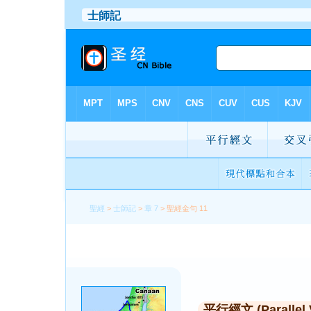
聖經
>
士師記
>
章 7
> 聖經金句 11
平行經文 (Parallel 