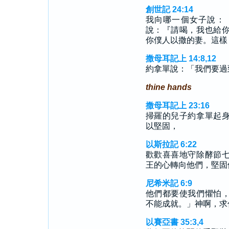
創世記 24:14
我向哪一個女子說：
說：『請喝，我也給
你僕人以撒的妻。這樣
撒母耳記上 14:8,12
約拿單說：「我們要過
thine hands
撒母耳記上 23:16
掃羅的兒子約拿單起
以堅固，
以斯拉記 6:22
歡歡喜喜地守除酵節
王的心轉向他們，堅固
尼希米記 6:9
他們都要使我們懼怕
不能成就。」神啊，求
以賽亞書 35:3,4