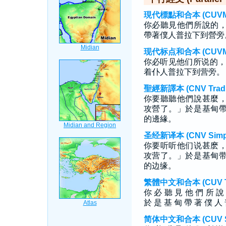
現代標點和合本 (CUVMP T
你必聽見他們所說的
帶著僕人普拉下到營旁
现代标点和合本 (CUVMP S
你必听见他们所说的，
着仆人普拉下到营旁。
聖經新譯本 (CNV Tradit
你要聽聽他們說甚麼
攻營了。」於是基甸
的邊緣。
圣经新译本 (CNV Simpli
你要听听他们说甚麽
攻营了。」於是基甸
的边缘。
繁體中文和合本 (CUV Tra
你 必 聽 見 他 們 所 說
於 是 基 甸 帶 著 僕 人 
简体中文和合本 (CUV Sim