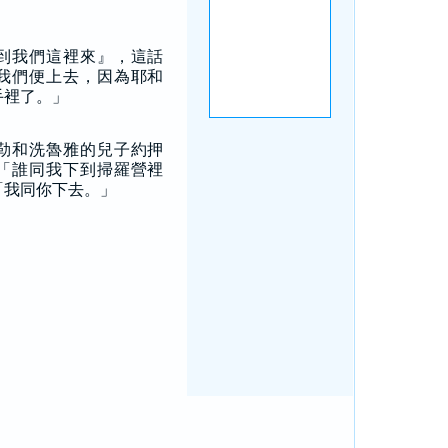
到我們這裡來』，這話
我們便上去，因為耶和
手裡了。」
勒和洗魯雅的兒子約押
「誰同我下到掃羅營裡
「我同你下去。」