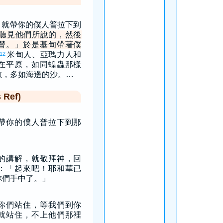
，就帶你的僕人普拉下到
聽見他們所說的，然後
營。」於是基甸帶著僕
米甸人、亞瑪力人和
12
在平原，如同蝗蟲那樣
數，多如海邊的沙。…
Ref)
帶你的僕人普拉下到那
的講解，就敬拜神，回
：「起來吧！耶和華已
你們手中了。」
你們站住，等我們到你
就站住，不上他們那裡