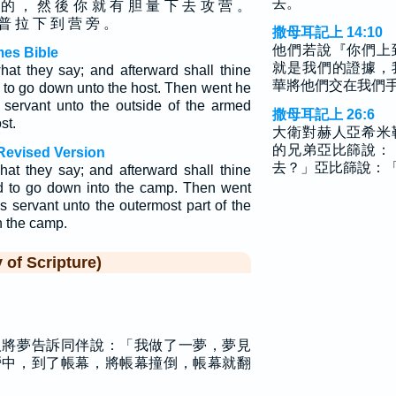
去。
 的 ， 然 後 你 就 有 胆 量 下 去 攻 营 。
普 拉 下 到 营 旁 。
撒母耳記上 14:10
他們若說『你們上
mes Bible
就是我們的證據，
hat they say; and afterward shall thine
華將他們交在我們
 to go down unto the host. Then went he
servant unto the outside of the armed
撒母耳記上 26:6
st.
大衛對赫人亞希米
的兄弟亞比篩說：
Revised Version
去？」亞比篩說：
hat they say; and afterward shall thine
d to go down into the camp. Then went
 servant unto the outermost part of the
n the camp.
f Scripture)
人將夢告訴同伴說：「我做了一夢，夢見
營中，到了帳幕，將帳幕撞倒，帳幕就翻