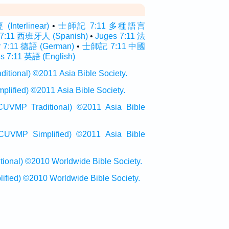
terlinear)
•
士師記 7:11 多種語言
 7:11 西班牙人 (Spanish)
•
Juges 7:11 法
r 7:11 德語 (German)
•
士師記 7:11 中國
s 7:11 英語 (English)
onal) ©2011 Asia Bible Society.
ied) ©2011 Asia Bible Society.
raditional) ©2011 Asia Bible
Simplified) ©2011 Asia Bible
al) ©2010 Worldwide Bible Society.
ed) ©2010 Worldwide Bible Society.