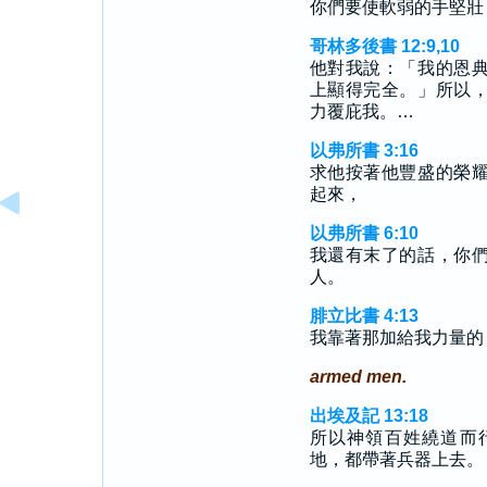
你們要使軟弱的手堅壯
哥林多後書 12:9,10
他對我說：「我的恩
上顯得完全。」所以
力覆庇我。…
以弗所書 3:16
求他按著他豐盛的榮
起來，
以弗所書 6:10
我還有末了的話，你
人。
腓立比書 4:13
我靠著那加給我力量的
armed men.
出埃及記 13:18
所以神領百姓繞道而
地，都帶著兵器上去。