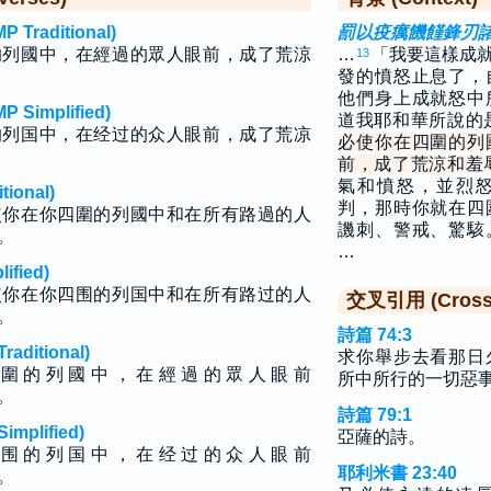
raditional)
罰以疫癘饑饉鋒刃
的列國中，在經過的眾人眼前，成了荒涼
…
「我要這樣成
13
發的憤怒止息了，
他們身上成就怒中
implified)
道我耶和華所說的
的列国中，在经过的众人眼前，成了荒凉
必使你在四圍的列
前，成了荒涼和羞
氣和憤怒，並烈
ional)
判，那時你就在四
使你在你四圍的列國中和在所有路過的人
譏刺、警戒、驚駭
。
…
fied)
使你在你四围的列国中和在所有路过的人
交叉引用 (Cross 
。
詩篇 74:3
ditional)
求你舉步去看那日
 圍 的 列 國 中 ， 在 經 過 的 眾 人 眼 前
所中所行的一切惡
 。
詩篇 79:1
plified)
亞薩的詩。
 围 的 列 国 中 ， 在 经 过 的 众 人 眼 前
耶利米書 23:40
 。