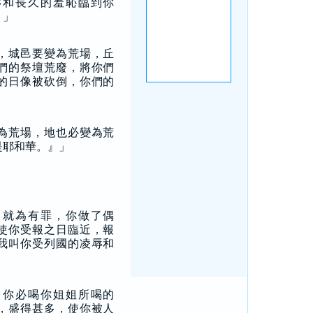
辱和長久的羞恥臨到你
。」
，城邑要變為荒場，丘
們的祭壇荒廢，將你們
的日像被砍倒，你們的
為荒場，地也必變為荒
是耶和華。』」
，就為有罪，你做了偶
使你受報之日臨近，報
我叫你受列國的凌辱和
：你必喝你姐姐所喝的
，盛得甚多，使你被人