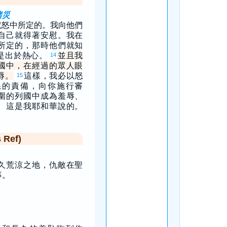
諸災
就怒中所定的。我向他們
自己就得著安慰。我在
所定的，那時他們就知
是出於熱心。
並且我
14
國中，在經過的眾人眼
辱。
這樣，我必以怒
15
怒的責備，向你施行審
圍的列國中成為羞辱、
。這是我耶和華說的。
Ref)
久荒涼之地，仇敵在聖
事。