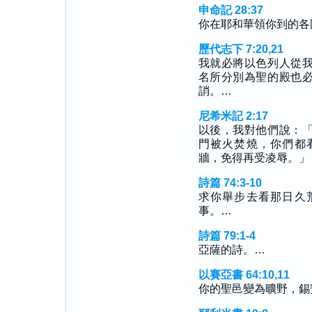
申命記 28:37
你在耶和華領你到的各
歷代志下 7:20,21
我就必將以色列人從
名所分別為聖的殿也
誚。…
尼希米記 2:17
以後，我對他們說：
門被火焚燒，你們都
牆，免得再受凌辱。」
詩篇 74:3-10
求你舉步去看那日久
事。…
詩篇 79:1-4
亞薩的詩。…
以賽亞書 64:10,11
你的聖邑變為曠野，錫