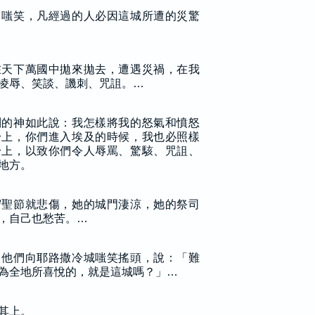
、嗤笑，凡經過的人必因這城所遭的災驚
在天下萬國中拋來拋去，遭遇災禍，在我
凌辱、笑談、譏刺、咒詛。…
列的神如此說：我怎樣將我的怒氣和憤怒
身上，你們進入埃及的時候，我也必照樣
身上，以致你們令人辱罵、驚駭、咒詛、
地方。
守聖節就悲傷，她的城門淒涼，她的祭司
，自己也愁苦。…
，他們向耶路撒冷城嗤笑搖頭，說：「難
為全地所喜悅的，就是這城嗎？」…
其上。