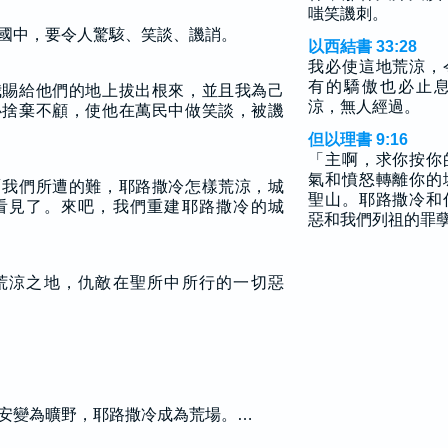
嗤笑譏刺。
國中，要令人驚駭、笑談、譏誚。
以西結書 33:28
我必使這地荒涼，
有的驕傲也必止
我賜給他們的地上拔出根來，並且我為己
涼，無人經過。
必捨棄不顧，使他在萬民中做笑談，被譏
但以理書 9:16
「主啊，求你按你
氣和憤怒轉離你的
「我們所遭的難，耶路撒冷怎樣荒涼，城
聖山。耶路撒冷和
看見了。來吧，我們重建耶路撒冷的城
惡和我們列祖的罪
荒涼之地，仇敵在聖所中所行的一切惡
安變為曠野，耶路撒冷成為荒場。…