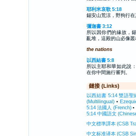
耶利米哀歌 5:18
錫安山荒涼，野狗行在
彌迦書 3:12
所以因你們的緣故，
亂堆，這殿的山必像叢
the nations
以西結書 5:8
所以主耶和華如此說
在你中間施行審判。
鏈接 (Links)
以西結書 5:14 雙語聖經 (I
(Multilingual)
•
Ezequ
5:14 法國人 (French)
•
5:14 中國語文 (Chines
中文標準譯本 (CSB Traditi
中文标准译本 (CSB Simplif