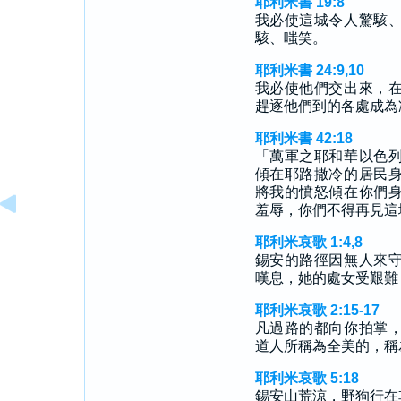
耶利米書 19:8
我必使這城令人驚駭
駭、嗤笑。
耶利米書 24:9,10
我必使他們交出來，
趕逐他們到的各處成為
耶利米書 42:18
「萬軍之耶和華以色
傾在耶路撒冷的居民
將我的憤怒傾在你們
羞辱，你們不得再見這
耶利米哀歌 1:4,8
錫安的路徑因無人來
嘆息，她的處女受艱難
耶利米哀歌 2:15-17
凡過路的都向你拍掌
道人所稱為全美的，稱
耶利米哀歌 5:18
錫安山荒涼，野狗行在