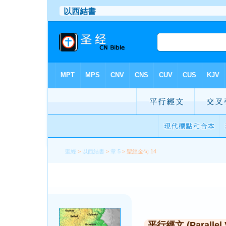
聖經
>
以西結書
>
章 5
> 聖經金句 14
平行經文 (Parallel 