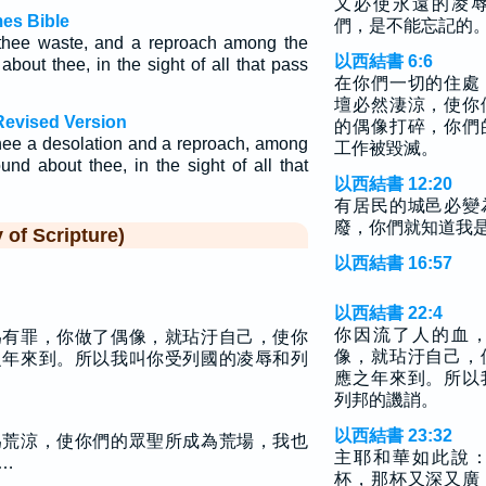
又必使永遠的凌
mes Bible
們，是不能忘記的
 thee waste, and a reproach among the
以西結書 6:6
bout thee, in the sight of all that pass
在你們一切的住處
壇必然淒涼，使你
Revised Version
的偶像打碎，你們
thee a desolation and a reproach, among
工作被毀滅。
und about thee, in the sight of all that
以西結書 12:20
有居民的城邑必變
廢，你們就知道我
f Scripture)
以西結書 16:57
以西結書 22:4
你因流了人的血
為有罪，你做了偶像，就玷汙自己，使你
像，就玷汙自己，
之年來到。所以我叫你受列國的凌辱和列
應之年來到。所以
列邦的譏誚。
以西結書 23:32
為荒涼，使你們的眾聖所成為荒場，我也
主耶和華如此說
…
杯，那杯又深又廣