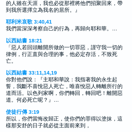
的人雖在天涯，我也必從那裡將他們招聚回來，帶
到我所選擇立為我名的居所。』
耶利米哀歌 3:40,41
我們當深深考察自己的行為，再歸向耶和華。…
以西結書 18:21
「惡人若回頭離開所做的一切罪惡，謹守我一切的
律例，行正直與合理的事，他必定存活，不致死
亡。
以西結書 33:11,14,19
你對他們說：『主耶和華說：我指著我的永生起
誓，我斷不喜悅惡人死亡，唯喜悅惡人轉離所行的
道而活。以色列家啊，你們轉回，轉回吧！離開惡
道。何必死亡呢？』…
使徒行傳 3:19
所以，你們當悔改歸正，使你們的罪得以塗抹，這
樣那安舒的日子就必從主面前來到，