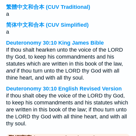
繁體中文和合本 (CUV Traditional)
a
简体中文和合本 (CUV Simplified)
a
Deuteronomy 30:10 King James Bible
If thou shalt hearken unto the voice of the LORD
thy God, to keep his commandments and his
statutes which are written in this book of the law,
and
if thou turn unto the LORD thy God with all
thine heart, and with all thy soul.
Deuteronomy 30:10 English Revised Version
if thou shalt obey the voice of the LORD thy God,
to keep his commandments and his statutes which
are written in this book of the law; if thou turn unto
the LORD thy God with all thine heart, and with all
thy soul.