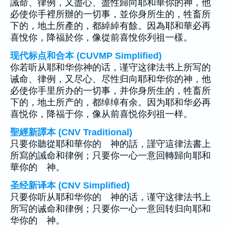
誡命、律例，又盡心、盡性歸向耶和華你的神，他
必使你手裡所辦的一切事，並你身所生的，牲畜所
下的，地土所產的，都綽綽有餘。因為耶和華必再
喜悅你，降福於你，像從前喜悅你列祖一樣。
现代标点和合本 (CUVMP Simplified)
你若听从耶和华你神的话，谨守这律法书上所写的
诫命、律例，又尽心、尽性归向耶和华你的神，他
必使你手里所办的一切事，并你身所生的，牲畜所
下的，地土所产的，都绰绰有余。因为耶和华必再
喜悦你，降福于你，像从前喜悦你列祖一样。
聖經新譯本 (CNV Traditional)
只要你聽從耶和華你的 神的話，謹守這律法書上
所寫的誡命和律例；只要你一心一意回轉歸向耶和
華你的 神。
圣经新译本 (CNV Simplified)
只要你听从耶和华你的 神的话，谨守这律法书上
所写的诫命和律例；只要你一心一意回转归向耶和
华你的 神。