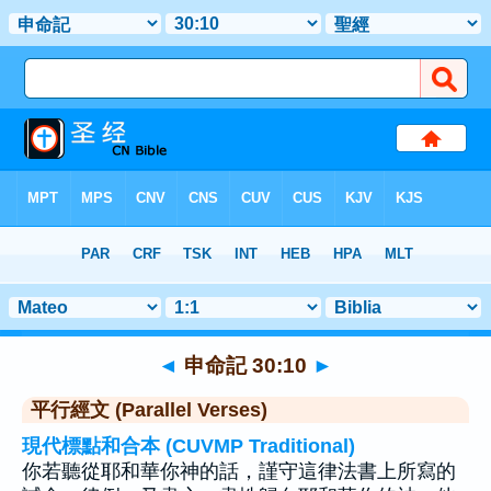
聖經
>
申命記
>
章 30
> 聖經金句 10
◄
申命記 30:10
►
平行經文 (Parallel Verses)
現代標點和合本 (CUVMP Traditional)
你若聽從耶和華你神的話，謹守這律法書上所寫的