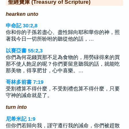
聖經寶庫 (Treasury of Scripture)
hearken unto
申命記 30:2,8
你和你的子孫若盡心、盡性歸向耶和華你的神，照
著我今日一切所吩咐的聽從他的話，…
以賽亞書 55:2,3
你們為何花錢買那不足為食物的，用勞碌得來的買
那不使人飽足的呢？你們要留意聽我的話，就能吃
那美物，得享肥甘，心中喜樂。…
哥林多前書 7:19
受割禮算不得什麼，不受割禮也算不得什麼，只要
守神的誡命就是了。
turn into
尼希米記 1:9
但你們若歸向我，謹守遵行我的誡命，你們被趕散