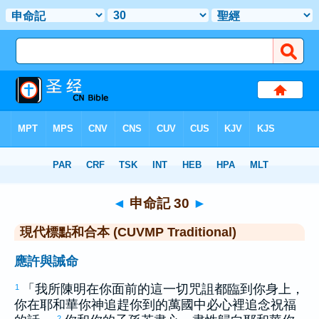
聖經
>
CUVMPT
> 申命記 30
◄
申命記 30
►
現代標點和合本 (CUVMP Traditional)
應許與誡命
「我所陳明在你面前的這一切咒詛都臨到你身上，
1
你在耶和華你神追趕你到的萬國中必心裡追念祝福
2