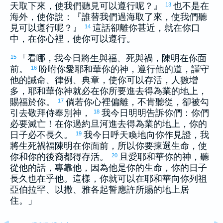
天取下來，使我們聽見可以遵行呢？』
也不是在
13
海外，使你說：『誰替我們過海取了來，使我們聽
見可以遵行呢？』
這話卻離你甚近，就在你口
14
中，在你心裡，使你可以遵行。
「看哪，我今日將生與福、死與禍，陳明在你面
15
前。
吩咐你愛耶和華你的神，遵行他的道，謹守
16
他的誡命、律例、典章，使你可以存活，人數增
多，耶和華你神就必在你所要進去得為業的地上，
賜福於你。
倘若你心裡偏離，不肯聽從，卻被勾
17
引去敬拜侍奉別神，
我今日明明告訴你們：你們
18
必要滅亡！在你過
約旦
河進去得為業的地上，你的
日子必不長久。
我今日呼天喚地向你作見證，我
19
將生死禍福陳明在你面前，所以你要揀選生命，使
你和你的後裔都得存活。
且愛耶和華你的神，聽
20
從他的話，專靠他，因為他是你的生命，你的日子
長久也在乎他。這樣，你就可以在耶和華向你列祖
亞伯拉罕
、
以撒
、
雅各
起誓應許所賜的地上居
住。」