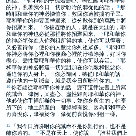
的話。
你和你的子孫若盡心、盡性歸向耶和華你
的神，照著我今日一切所吩咐的聽從他的話，
那
3
時耶和華你的神必憐恤你，救回你這被擄的子民。
耶和華你的神要回轉過來，從分散你到的萬民中將
你招聚回來。
你被趕散的人，就是在天涯的，耶
4
和華你的神也必從那裡將你招聚回來。
耶和華你
5
的神必領你進入你列祖所得的地，使你可以得著；
又必善待你，使你的人數比你列祖眾多。
耶和華
6
你神必將你心裡和你後裔心裡的汙穢除掉，好叫你
盡心、盡性愛耶和華你的神，使你可以存活。
耶
7
和華你的神必將這一切咒詛加在你仇敵和恨惡你、
逼迫你的人身上。
你必歸回，聽從耶和華的話，
8
遵行他的一切誡命，就是我今日所吩咐你的。
9
你若聽從耶和華你神的話，謹守這律法書上所寫
10
的誡命、律例，又盡心、盡性歸向耶和華你的神，
他必使你手裡所辦的一切事，並你身所生的，牲畜
所下的，地土所產的，都綽綽有餘。因為耶和華必
再喜悅你，降福於你，像從前喜悅你列祖一樣。
「我今日所吩咐你的誡命不是你難行的，也不是
11
離你遠的。
不是在天上，使你說：『誰替我們上
12