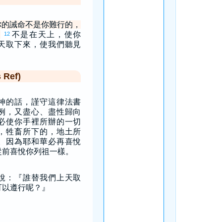
你的誡命不是你難行的，
。
不是在天上，使你
12
天取下來，使我們聽見
Ref)
神的話，謹守這律法書
例，又盡心、盡性歸向
必使你手裡所辦的一切
，牲畜所下的，地土所
。因為耶和華必再喜悅
從前喜悅你列祖一樣。
說：『誰替我們上天取
可以遵行呢？』