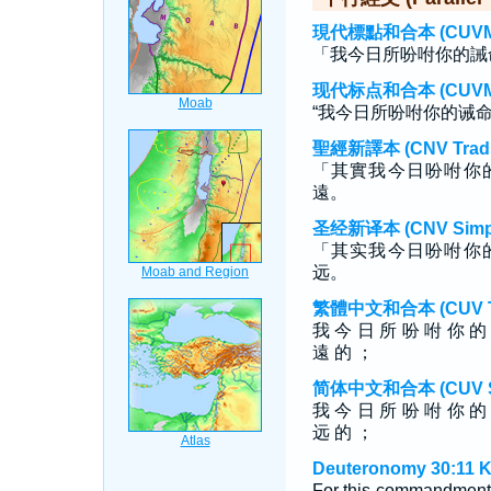
現代標點和合本 (CUVMP T
「我今日所吩咐你的誡
现代标点和合本 (CUVMP S
“我今日所吩咐你的诫
聖經新譯本 (CNV Tradit
「其實我今日吩咐你
遠。
圣经新译本 (CNV Simpli
「其实我今日吩咐你
远。
繁體中文和合本 (CUV Tra
我 今 日 所 吩 咐 你 的
遠 的 ；
简体中文和合本 (CUV Sim
我 今 日 所 吩 咐 你 的
远 的 ；
Deuteronomy 30:11 K
For this commandment 