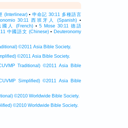
nterlinear)
•
申命記 30:11 多種語言
ronomio 30:11 西班牙人 (Spanish)
•
 法國人 (French)
•
5 Mose 30:11 德語
11 中國語文 (Chinese)
•
Deuteronomy
onal) ©2011 Asia Bible Society.
ied) ©2011 Asia Bible Society.
raditional) ©2011 Asia Bible
Simplified) ©2011 Asia Bible
al) ©2010 Worldwide Bible Society.
ed) ©2010 Worldwide Bible Society.