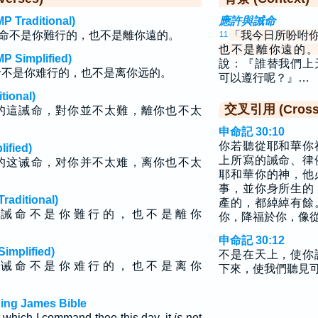
raditional)
應許與誡命
命不是你難行的，也不是離你遠的。
「我今日所吩咐
11
也不是離你遠的
implified)
說：『誰替我們上
命不是你难行的，也不是离你远的。
可以遵行呢？』…
ional)
交叉引用 (Cross 
的這誡命，對你並不太難，離你也不太
申命記 30:10
你若聽從耶和華你
fied)
上所寫的誡命、律
的这诫命，对你并不太难，离你也不太
耶和華你的神，他
事，並你身所生的
ditional)
產的，都綽綽有餘
 誡 命 不 是 你 難 行 的 ， 也 不 是 離 你
你，降福於你，像
申命記 30:12
plified)
不是在天上，使你
 诫 命 不 是 你 难 行 的 ， 也 不 是 离 你
下來，使我們聽見
ing James Bible
which I command thee this day, it
is
not