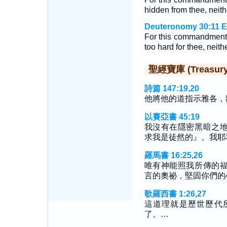
hidden from thee, neit
Deuteronomy 30:11 E
For this commandment w
too hard for thee, neither 
聖經寶庫 (Treasury o
詩篇 147:19,20
他將他的道指示雅各，
以賽亞書 45:19
我沒有在隱密黑暗之
求我是徒然的』。我耶
羅馬書 16:25,26
唯有神能照我所傳的
言的奧祕，堅固你們的
歌羅西書 1:26,27
這道理就是歷世歷代
了。…