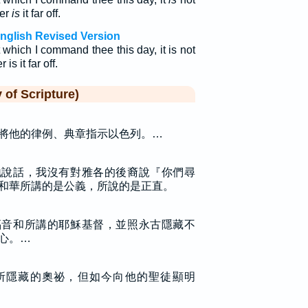
her
is
it far off.
nglish Revised Version
hich I command thee this day, it is not
is it far off.
f Scripture)
將他的律例、典章指示以色列。…
地說話，我沒有對雅各的後裔說『你們尋
和華所講的是公義，所說的是正直。
福音和所講的耶穌基督，並照永古隱藏不
心。…
所隱藏的奧祕，但如今向他的聖徒顯明