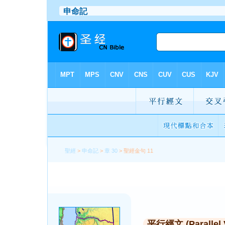
聖經
>
申命記
>
章 30
> 聖經金句 11
平行經文 (Parallel 