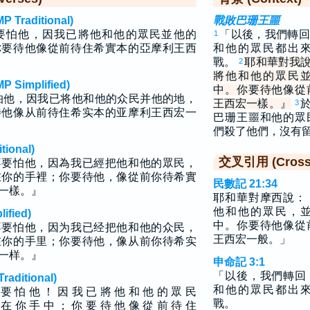
raditional)
戰敗巴珊王噩
要怕他，因我已將他和他的眾民並他的
「以後，我們轉回
1
你要待他像從前待住希實本的亞摩利王西
和他的眾民都出
戰。
耶和華對我
2
將他和他的眾民
implified)
中。你要待他像從
怕他，因我已将他和他的众民并他的地，
王西宏一樣。』
3
待他像从前待住希实本的亚摩利王西宏一
巴珊王噩和他的眾
們殺了他們，沒有
ional)
交叉引用 (Cross 
不要怕他，因為我已經把他和他的眾民，
在你的手裡；你要待他，像從前你待希實
民數記 21:34
一樣。』
耶和華對摩西說：
他和他的眾民，
fied)
中。你要待他像從
不要怕他，因为我已经把他和他的众民，
王西宏一般。」
在你的手里；你要待他，像从前你待希实
一样。』
申命記 3:1
「以後，我們轉回
ditional)
和他的眾民都出
 要 怕 他 ！ 因 我 已 將 他 和 他 的 眾 民
戰。
 在 你 手 中 ； 你 要 待 他 像 從 前 待 住