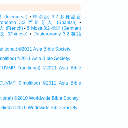
terlinear)
•
申命記 3:2 多種語言
eronomio 3:2 西班牙人 (Spanish)
•
人 (French)
•
5 Mose 3:2 德語 (German)
(Chinese)
•
Deuteronomy 3:2 英語
onal) ©2011 Asia Bible Society.
ied) ©2011 Asia Bible Society.
raditional) ©2011 Asia Bible
Simplified) ©2011 Asia Bible
al) ©2010 Worldwide Bible Society.
ed) ©2010 Worldwide Bible Society.