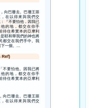
，向巴珊去。巴珊王噩
來，在以得來與我們交
說：『不要怕他，因我已
並他的地，都交在你手
前待住希實本的亞摩利
於是耶和華我們的神也將
民都交在我們手中。我
留下一個。…
Ref)
「不要怕他。因我已將
並他的地，都交在你手
前待住希實本的亞摩利
，向巴珊去。巴珊王噩
來，在以得來與我們交