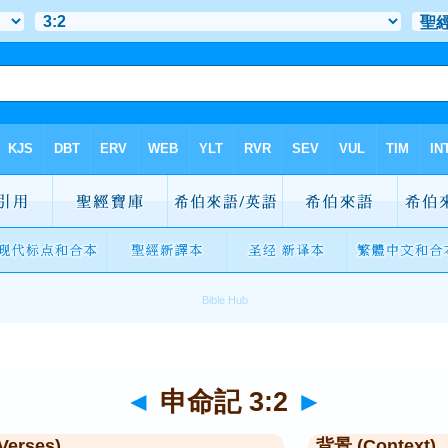
◄
申命記 3:2
►
Verses)
背景 (Context)