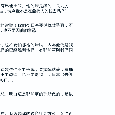
只有巴珊王噩。他的床是鐵的，長九肘，
度，現今豈不是在亞捫人的拉巴嗎？）
你們當聽！你們今日將要與仇敵爭戰，不
，也不要因他們驚恐。
華，也不要怕那地的居民，因為他們是我
他們的已經離開他們。有耶和華與我們同
，這次你們不要爭戰，要擺陣站著，看耶
。不要恐懼，也不要驚惶，明日當出去迎
同在。」
思想、明白這是耶和華的手所做的，是以
同在。我必領你的後裔從東方來，又從西