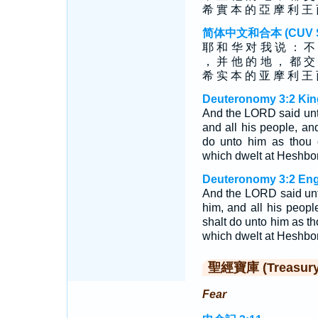
希 實 本 的 亞 摩 利 王
简体中文和合本 (CUV Sim
耶 和 华 对 我 说 ： 不
， 并 他 的 地 ， 都 交
希 实 本 的 亚 摩 利 王
Deuteronomy 3:2 Kin
And the LORD said unto 
and all his people, and
do unto him as thou d
which dwelt at Heshbo
Deuteronomy 3:2 Eng
And the LORD said unto
him, and all his peopl
shalt do unto him as th
which dwelt at Heshbo
聖經寶庫 (Treasury o
Fear