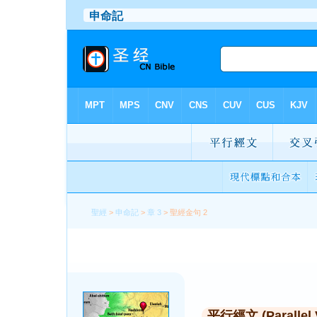
聖經
>
申命記
>
章 3
> 聖經金句 2
平行經文 (Parallel 