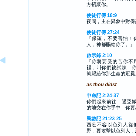
方招聚你。
使徒行傳 18:9
夜間，主在異象中對保
使徒行傳 27:24
『保羅，不要害怕！
人，神都賜給你了。』
啟示錄 2:10
『你將要受的苦你不
裡，叫你們被試煉，
就賜給你那生命的冠冕
as thou didst
申命記 2:24-37
你們起來前往，過亞
的地交在你手中，你要
民數記 21:23-25
西宏不容以色列人從
野，要攻擊以色列人，