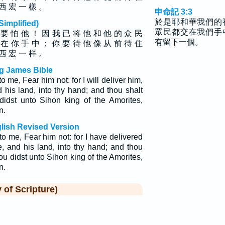
 西 宏 一 樣 。
申命記 3:3
於是耶和華我們的
plified)
眾民都交在我們手
 要 怕 他 ！ 因 我 已 将 他 和 他 的 众 民
有留下一個。
 在 你 手 中 ； 你 要 待 他 像 从 前 待 住
 西 宏 一 样 。
g James Bible
me, Fear him not: for I will deliver him,
 his land, into thy hand; and thou shalt
idst unto Sihon king of the Amorites,
n.
lish Revised Version
 me, Fear him not: for I have delivered
e, and his land, into thy hand; and thou
ou didst unto Sihon king of the Amorites,
n.
f Scripture)