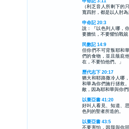
申命記 3:11
（利乏音人所剩下的
寬四肘，都是以人肘為
申命記 20:3
說：『以色列人哪，
要膽怯，不要懼怕戰兢
民數記 14:9
但你們不可背叛耶和
們的食物，並且蔭庇
在，不要怕他們。」
歷代志下 20:17
猶大和耶路撒冷人哪
和華為你們施行拯救
敵，因為耶和華與你們
以賽亞書 41:20
好叫人看見、知道、
色列的聖者所造的。
以賽亞書 43:5
不要害怕，因我與你