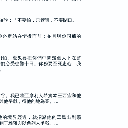
羅說：「不要怕，只管講，不要閉口。
你必定站在愷撒面前；並且與你同船的
用怕。魔鬼要把你們中間幾個人下在監
你們必受患難十日。你務要至死忠心，我
。
嫩谷。我已將亞摩利人希實本王西宏和他
與他爭戰，得他的地為業。…
他的境界經過，就招聚他的眾民出到曠
到了雅雜與以色列人爭戰。…