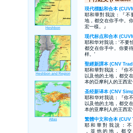
現代標點和合本 (CUVMP T
耶和華對我說：『不
地，都交在你手中。
宏一樣。』
现代标点和合本 (CUVMP S
耶和华对我说：‘不要
都交在你手中。你要
样。’
聖經新譯本 (CNV Tradit
耶和華對我說：『你
以及他的土地，都交
本的亞摩利人的王西宏
圣经新译本 (CNV Simpli
耶和华对我说：『你
以及他的土地，都交
本的亚摩利人的王西宏
繁體中文和合本 (CUV Tra
耶 和 華 對 我 說 ： 不
， 並 他 的 地 ， 都 交