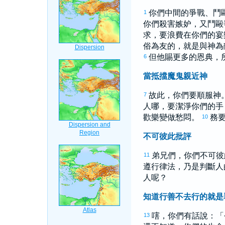
你們中間的爭戰、鬥
1
你們殺害嫉妒，又鬥毆
求，要浪費在你們的宴
俗為友的，就是與神為
但他賜更多的恩典，
6
當抵擋魔鬼親近神
故此，你們要順服神
7
人哪，要潔淨你們的手
歡樂變做愁悶。
務
10
不可彼此批評
弟兄們，你們不可彼
11
遵行律法，乃是判斷人
人呢？
知道行善不去行的就是
嗐，你們有話說：「
13