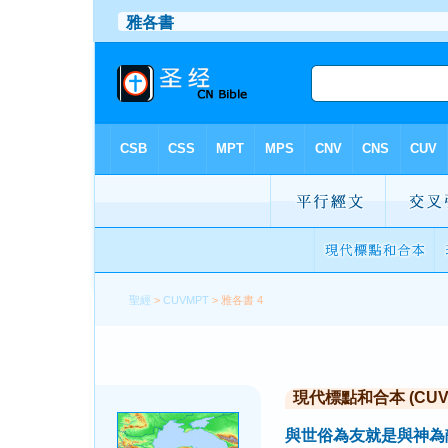
聖經
>
CUVMPT
> 雅各書 4
現代標點和合本 (CUVMP 
與世俗為友就是與神為