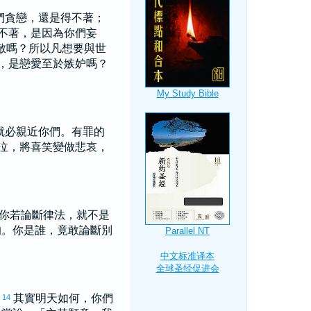
們貪戀，還是得不著；
不著，是因為你們妄
敵嗎？所以凡想要與世
，是戀愛至於嫉妒嗎？
就必親近你們。有罪的
泣，將喜笑變做悲哀，
你若論斷律法，就不是
的。你是誰，竟敢論斷別
」
其實明天如何，你們
14