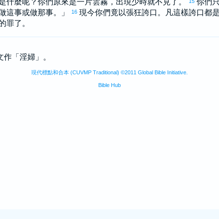
是什麼呢？你們原來是一片雲霧，出現少時就不見了。
你們
15
做這事或做那事。」
現今你們竟以張狂誇口。凡這樣誇口都
16
的罪了。
原文作「淫婦」。
現代標點和合本 (CUVMP Traditional) ©2011 Global Bible Initiative.
Bible Hub