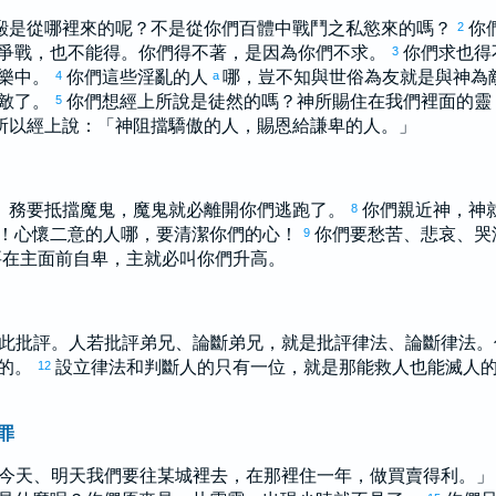
毆是從哪裡來的呢？不是從你們百體中戰鬥之私慾來的嗎？
你
2
爭戰，也不能得。你們得不著，是因為你們不求。
你們求也得
3
樂中。
你們這些淫亂的人
哪，豈不知與世俗為友就是與神為
4
a
敵了。
你們想經上所說是徒然的嗎？神所賜住在我們裡面的靈
5
所以經上說：「神阻擋驕傲的人，賜恩給謙卑的人。」
。務要抵擋魔鬼，魔鬼就必離開你們逃跑了。
你們親近神，神
8
！心懷二意的人哪，要清潔你們的心！
你們要愁苦、悲哀、哭
9
要在主面前自卑，主就必叫你們升高。
此批評。人若批評弟兄、論斷弟兄，就是批評律法、論斷律法。
的。
設立律法和判斷人的只有一位，就是那能救人也能滅人
12
罪
今天、明天我們要往某城裡去，在那裡住一年，做買賣得利。