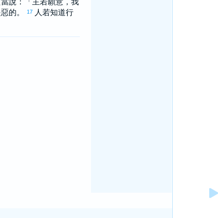
只當說：「主若願意，我
是惡的。
人若知道行
17