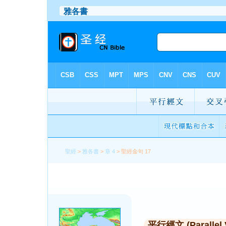
聖經
>
雅各書
>
章 4
> 聖經金句 17
平行經文 (Parallel 