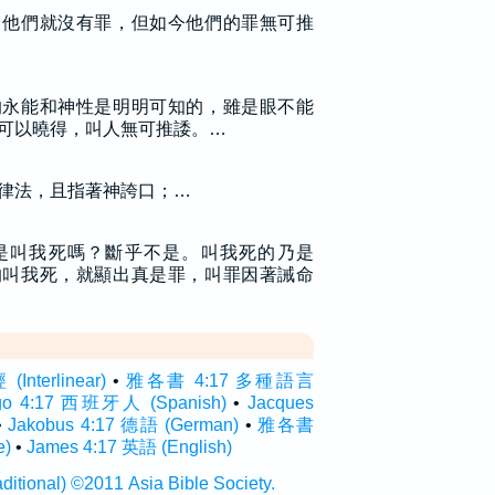
，他們就沒有罪，但如今他們的罪無可推
的永能和神性是明明可知的，雖是眼不能
可以曉得，叫人無可推諉。…
律法，且指著神誇口；…
是叫我死嗎？斷乎不是。叫我死的乃是
的叫我死，就顯出真是罪，叫罪因著誡命
terlinear)
•
雅各書 4:17 多種語言
ago 4:17 西班牙人 (Spanish)
•
Jacques
•
Jakobus 4:17 德語 (German)
•
雅各書
e)
•
James 4:17 英語 (English)
onal) ©2011 Asia Bible Society.