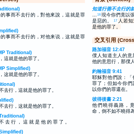
tional)
知道行善不去行的
善的事而不去行的，對他來說，這就是罪
…
現今你們竟以
16
是惡的。
人若知
17
是他的罪了。
lified)
善的事而不去行的，对他来说，这就是罪
交叉引用 (Cross 
路加福音 12:47
raditional)
僕人知道主人的意
，這就是他的罪了。
他的意思行，那僕
implified)
約翰福音 9:41
，这就是他的罪了。
耶穌對他們說：「
罪了；但如今你們
ional)
以你們的罪還在。
不去行，這就是他的罪了。
彼得後書 2:21
fied)
他們曉得義路，
不去行，这就是他的罪了。
命，倒不如不曉得
ditional)
不 去 行 ， 這 就 是 他 的 罪 了 。
plified)