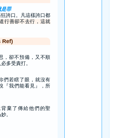
就是罪
張狂誇口。凡這樣誇口都
道行善卻不去行，這就
Ref)
思，卻不預備，又不順
人必多受責打。
你們若瞎了眼，就沒有
說『我們能看見』，所
竟背棄了傳給他們的聖
為妙。