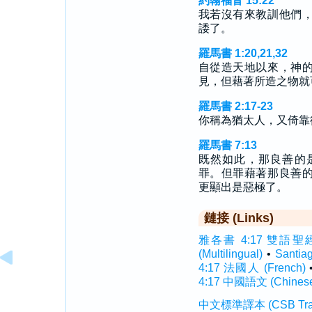
約翰福音 15:22
我若沒有來教訓他們
諉了。
羅馬書 1:20,21,32
自從造天地以來，神
見，但藉著所造之物就
羅馬書 2:17-23
你稱為猶太人，又倚靠
羅馬書 7:13
既然如此，那良善的
罪。但罪藉著那良善
更顯出是惡極了。
鏈接 (Links)
雅各書 4:17 雙語聖經 (In
(Multilingual)
•
Santi
4:17 法國人 (French)
4:17 中國語文 (Chines
中文標準譯本 (CSB Traditi