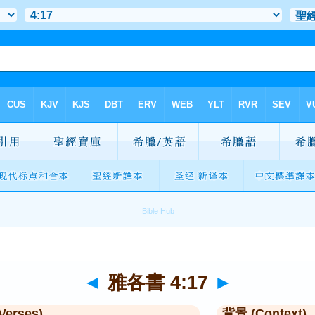
◄
雅各書 4:17
►
Verses)
背景 (Context)