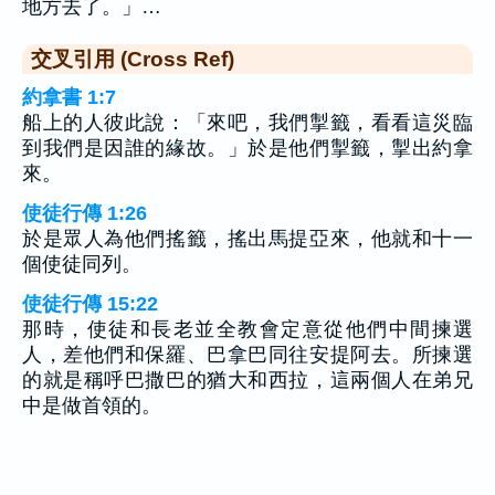
地方去了。」…
交叉引用 (Cross Ref)
約拿書 1:7
船上的人彼此說：「來吧，我們掣籤，看看這災臨
到我們是因誰的緣故。」於是他們掣籤，掣出約拿
來。
使徒行傳 1:26
於是眾人為他們搖籤，搖出馬提亞來，他就和十一
個使徒同列。
使徒行傳 15:22
那時，使徒和長老並全教會定意從他們中間揀選
人，差他們和保羅、巴拿巴同往安提阿去。所揀選
的就是稱呼巴撒巴的猶大和西拉，這兩個人在弟兄
中是做首領的。