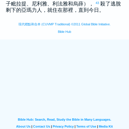
子
毗拉提
、
尼利雅
、
利法雅
和
烏薛
），
殺了逃脫
43
剩下的
亞瑪力
人，就住在那裡，直到今日。
現代標點和合本 (CUVMP Traditional) ©2011 Global Bible Initiative.
Bible Hub