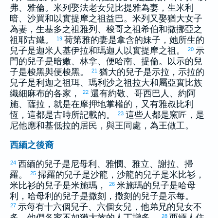
弗
、
雅倫
。
米列
娶法老女兒
比提雅
為妻，生
米利
暗
、
沙買
和
以實提摩
之祖
益巴
。
米列
又娶
猶大
女子
為妻，生
基多
之祖
雅列
、
梭哥
之祖
希伯
和
撒挪亞
之
祖
耶古鐵
。
荷第雅
的妻是
拿含
的妹子，她所生的
19
兒子是
迦米
人
基伊拉
和
瑪迦
人
以實提摩
之祖。
示
20
門
的兒子是
暗嫩
、
林拿
、
便哈南
、
提倫
。
以示
的兒
子是
梭黑
與
便梭黑
。
猶大
的兒子是
示拉
，
示拉
的
21
兒子是
利迦
之祖
珥
、
瑪利沙
之祖
拉大
和屬
亞實比
族
織細麻布的各家，
還有
約敬
、
哥西巴
人、
約阿
22
施
、
薩拉
，就是在
摩押
地掌權的，又有
雅叔比利
恆
，這都是古時所記載的。
這些人都是窯匠，是
23
尼他應
和
基低拉
的居民，與王同處，為王做工。
西緬之後裔
西緬
的兒子是
尼母利
、
雅憫
、
雅立
、
謝拉
、
掃
24
羅
。
掃羅
的兒子是
沙龍
，
沙龍
的兒子是
米比衫
，
25
米比衫
的兒子是
米施瑪
，
米施瑪
的兒子是
哈母
26
利
，
哈母利
的兒子是
撒刻
，
撒刻
的兒子是
示每
。
示每
有十六個兒子、六個女兒，他弟兄的兒女不
27
多，他們各家不如
猶大
族的人丁增多。
西緬
人住
28