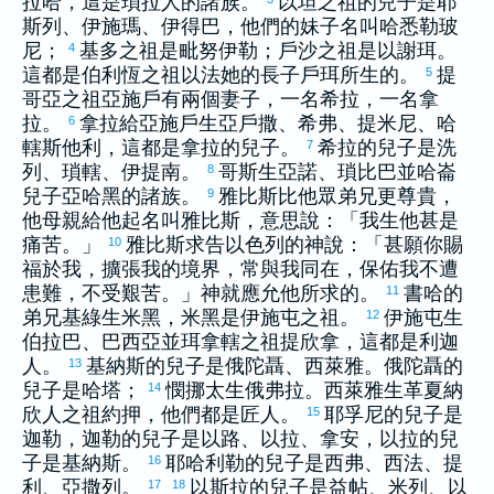
拉哈
，這是
瑣拉
人的諸族。
以坦
之祖的兒子是
耶
斯列
、
伊施瑪
、
伊得巴
，他們的妹子名叫
哈悉勒玻
尼
；
基多
之祖是
毗努伊勒
；
戶沙
之祖是
以謝珥
。
4
這都是
伯利恆
之祖
以法她
的長子
戶珥
所生的。
提
5
哥亞
之祖
亞施戶
有兩個妻子，一名
希拉
，一名
拿
拉
。
拿拉
給
亞施戶
生
亞戶撒
、
希弗
、
提米尼
、
哈
6
轄斯他利
，這都是
拿拉
的兒子。
希拉
的兒子是
洗
7
列
、
瑣轄
、
伊提南
。
哥斯
生
亞諾
、
瑣比巴
並
哈崙
8
兒子
亞哈黑
的諸族。
雅比斯
比他眾弟兄更尊貴，
9
他母親給他起名叫
雅比斯
，意思說：「我生他甚是
痛苦。」
雅比斯
求告
以色列
的神說：「甚願你賜
10
福於我，擴張我的境界，常與我同在，保佑我不遭
患難，不受艱苦。」神就應允他所求的。
書哈
的
11
弟兄
基綠
生
米黑
，
米黑
是
伊施屯
之祖。
伊施屯
生
12
伯拉巴
、
巴西亞
並
珥拿轄
之祖
提欣拿
，這都是
利迦
人。
基納斯
的兒子是
俄陀聶
、
西萊雅
。
俄陀聶
的
13
兒子是
哈塔
；
憫挪太
生
俄弗拉
。
西萊雅
生
革夏納
14
欣
人之祖
約押
，他們都是匠人。
耶孚尼
的兒子是
15
迦勒
，
迦勒
的兒子是
以路
、
以拉
、
拿安
，
以拉
的兒
子是
基納斯
。
耶哈利勒
的兒子是
西弗
、
西法
、
提
16
利
、
亞撒列
。
以斯拉
的兒子是
益帖
、
米列
、
以
17
18