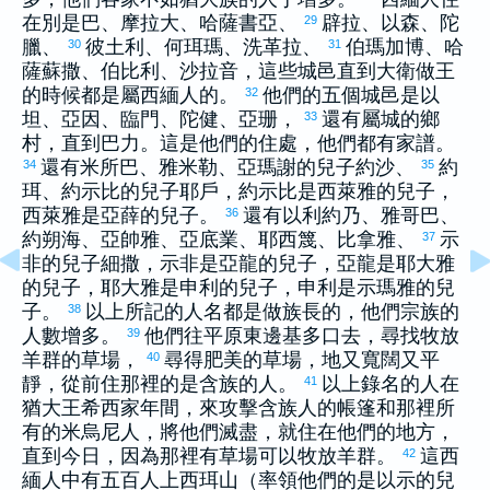
在
別是巴
、
摩拉大
、
哈薩書亞
、
辟拉
、
以森
、
陀
29
臘
、
彼土利
、
何珥瑪
、
洗革拉
、
伯瑪加博
、
哈
30
31
薩蘇撒
、
伯比利
、
沙拉音
，這些城邑直到
大衛
做王
的時候都是屬
西緬
人的。
他們的五個城邑是
以
32
坦
、
亞因
、
臨門
、
陀健
、
亞珊
，
還有屬城的鄉
33
村，直到
巴力
。這是他們的住處，他們都有家譜。
還有
米所巴
、
雅米勒
、
亞瑪謝
的兒子
約沙
、
約
34
35
珥
、
約示比
的兒子
耶戶
，
約示比
是
西萊雅
的兒子，
西萊雅
是
亞薛
的兒子。
還有
以利約乃
、
雅哥巴
、
36
約朔海
、
亞帥雅
、
亞底業
、
耶西篾
、
比拿雅
、
示
37
非
的兒子
細撒
，
示非
是
亞龍
的兒子，
亞龍
是
耶大雅
的兒子，
耶大雅
是
申利
的兒子，
申利
是
示瑪雅
的兒
子。
以上所記的人名都是做族長的，他們宗族的
38
人數增多。
他們往平原東邊
基多
口去，尋找牧放
39
羊群的草場，
尋得肥美的草場，地又寬闊又平
40
靜，從前住那裡的是
含
族的人。
以上錄名的人在
41
猶大
王
希西家
年間，來攻擊
含
族人的帳篷和那裡所
有的
米烏尼
人，將他們滅盡，就住在他們的地方，
直到今日，因為那裡有草場可以牧放羊群。
這
西
42
緬
人中有五百人上
西珥
山（率領他們的是
以示
的兒