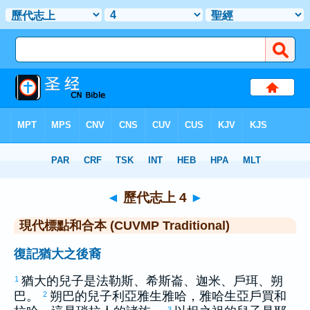
聖經
>
CUVMPT
> 歷代志上 4
◄
歷代志上 4
►
現代標點和合本 (CUVMP Traditional)
復記猶大之後裔
猶大
的兒子是
法勒斯
、
希斯崙
、
迦米
、
戶珥
、
朔
1
巴
。
朔巴
的兒子
利亞雅
生
雅哈
，
雅哈
生
亞戶買
和
2
3