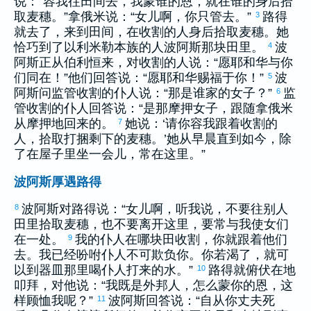
说：“容我往田间去，我蒙谁的恩，就在谁的身后拾
取麦穗。”
拿俄米
说：“女儿啊，你只管去。”
路得
3
就去了，来到田间，在收割的人身后拾取麦穗。她
恰巧到了
以利米勒
本族的人
波阿斯
那块田里。
波
4
阿斯
正从
伯利恒
来，对收割的人说：“愿耶和华与你
们同在！”他们回答说：“愿耶和华赐福于你！”
波
5
阿斯
问监管收割的仆人说：“那是谁家的女子？”
监
6
管收割的仆人回答说：“是那
摩押
女子，跟随
拿俄米
从
摩押
地回来的。
她说：‘请你容我跟着收割的
7
人，拾取打捆剩下的麦穗。’她从早晨直到如今，除
了在屋子里坐一会儿，常在这里。”
波阿斯厚遇路得
波阿斯
对
路得
说：“女儿啊，听我说，不要往别人
8
田里拾取麦穗，也不要离开这里，要常与我使女们
在一处。
我的仆人在哪块田收割，你就跟着他们
9
去。我已经吩咐仆人不可欺负你。你若渴了，就可
以到器皿那里喝仆人打来的水。”
路得
就俯伏在地
10
叩拜，对他说：“我既是外邦人，怎么蒙你的恩，这
样顾恤我呢？”
波阿斯
回答说：“自从你丈夫死
11