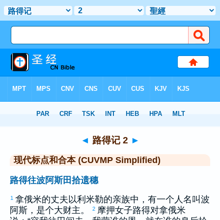
圣经
>
CUVMPS
> 路得记 2
◄
路得记 2
►
现代标点和合本 (CUVMP Simplified)
路得往波阿斯田拾遗穗
拿俄米
的丈夫
以利米勒
的亲族中，有一个人名叫
波
1
阿斯
，是个大财主。
摩押
女子
路得
对
拿俄米
2