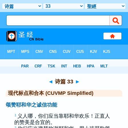
圣经
>
CUVMPS
> 诗篇 33
◄
诗篇 33
►
现代标点和合本 (CUVMP Simplified)
颂赞耶和华之诚信功能
义人哪，你们应当靠耶和华欢乐！正直人
1
的赞美是合宜的。
2