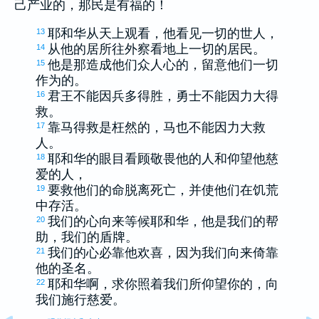
己产业的，那民是有福的！
耶和华从天上观看，他看见一切的世人，
13
从他的居所往外察看地上一切的居民。
14
他是那造成他们众人心的，留意他们一切
15
作为的。
君王不能因兵多得胜，勇士不能因力大得
16
救。
靠马得救是枉然的，马也不能因力大救
17
人。
耶和华的眼目看顾敬畏他的人和仰望他慈
18
爱的人，
要救他们的命脱离死亡，并使他们在饥荒
19
中存活。
我们的心向来等候耶和华，他是我们的帮
20
助，我们的盾牌。
我们的心必靠他欢喜，因为我们向来倚靠
21
他的圣名。
耶和华啊，求你照着我们所仰望你的，向
22
我们施行慈爱。