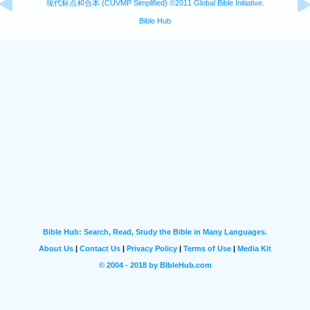
现代标点和合本 (CUVMP Simplified) ©2011 Global Bible Initiative.
Bible Hub