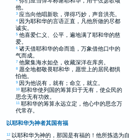
你们应当弹琴称谢耶和华，用十弦瑟歌颂
他。
应当向他唱新歌，弹得巧妙，声音洪亮。
3
因为耶和华的言语正直，凡他所做的尽都
4
诚实。
他喜爱仁义、公平，遍地满了耶和华的慈
5
爱。
诸天借耶和华的命而造，万象借他口中的
6
气而成。
他聚集海水如垒，收藏深洋在库房。
7
愿全地都敬畏耶和华，愿世上的居民都惧
8
怕他。
因为他说有，就有；命立，就立。
9
耶和华使列国的筹算归于无有，使众民的
10
思念无有功效。
耶和华的筹算永远立定，他心中的思念万
11
代常存。
以耶和华为神者其国有福
以耶和华为神的，那国是有福的！他所拣选为自
12