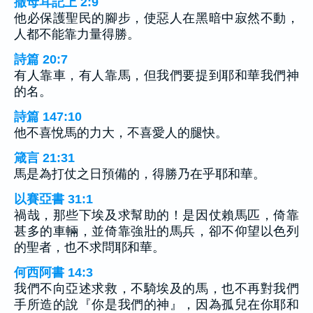
撒母耳記上 2:9
他必保護聖民的腳步，使惡人在黑暗中寂然不動，
人都不能靠力量得勝。
詩篇 20:7
有人靠車，有人靠馬，但我們要提到耶和華我們神
的名。
詩篇 147:10
他不喜悅馬的力大，不喜愛人的腿快。
箴言 21:31
馬是為打仗之日預備的，得勝乃在乎耶和華。
以賽亞書 31:1
禍哉，那些下埃及求幫助的！是因仗賴馬匹，倚靠
甚多的車輛，並倚靠強壯的馬兵，卻不仰望以色列
的聖者，也不求問耶和華。
何西阿書 14:3
我們不向亞述求救，不騎埃及的馬，也不再對我們
手所造的說『你是我們的神』，因為孤兒在你耶和