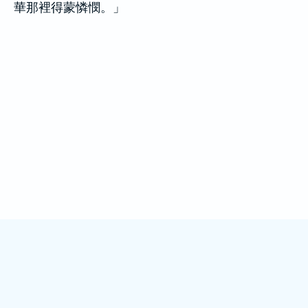
華那裡得蒙憐憫。」