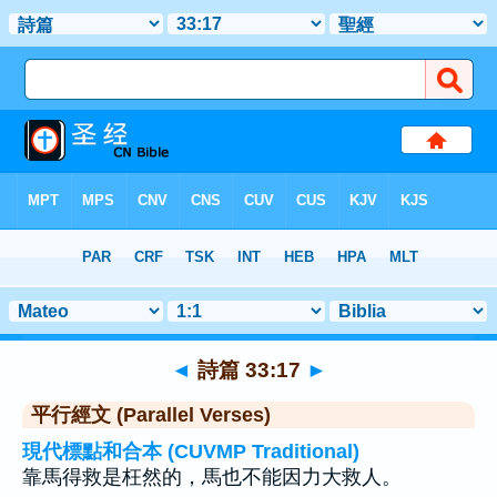
聖經
>
詩篇
>
章 33
> 聖經金句 17
◄
詩篇 33:17
►
平行經文 (Parallel Verses)
現代標點和合本 (CUVMP Traditional)
靠馬得救是枉然的，馬也不能因力大救人。