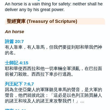
An horse is a vain thing for safety: neither shall he
deliver any by his great power.
聖經寶庫 (Treasury of Scripture)
An horse
詩篇 20:7
有人靠車，有人靠馬，但我們要提到耶和華我們神
的名。
士師記 4:15
耶和華使西西拉和他一切車輛全軍潰亂，在巴拉面
前被刀殺敗。西西拉下車步行逃跑。
列王紀下 7:6,7
因為主使亞蘭人的軍隊聽見車馬的聲音，是大軍的
聲音，他們就彼此說：「這必是以色列王賄買赫人
的諸王和埃及人的諸王來攻擊我們！」…