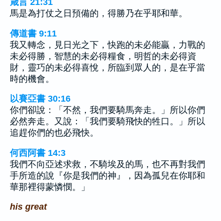
箴言 21:31
馬是為打仗之日預備的，得勝乃在乎耶和華。
傳道書 9:11
我又轉念，見日光之下，快跑的未必能贏，力戰的
未必得勝，智慧的未必得糧食，明哲的未必得資
財，靈巧的未必得喜悅，所臨到眾人的，是在乎當
時的機會。
以賽亞書 30:16
你們卻說：「不然，我們要騎馬奔走。」所以你們
必然奔走。又說：「我們要騎飛快的牲口。」所以
追趕你們的也必飛快。
何西阿書 14:3
我們不向亞述求救，不騎埃及的馬，也不再對我們
手所造的說『你是我們的神』，因為孤兒在你耶和
華那裡得蒙憐憫。」
his great