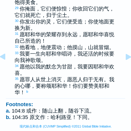
饱得美食。
你掩面，它们便惊惶；你收回它们的气，
29
它们就死亡，归于尘土。
你发出你的灵，它们便受造；你使地面更
30
换为新。
愿耶和华的荣耀存到永远，愿耶和华喜悦
31
自己所造的！
他看地，地便震动；他摸山，山就冒烟。
32
我要一生向耶和华唱诗，我还活的时候要
33
向我神歌颂。
愿他以我的默念为甘甜，我要因耶和华欢
34
喜。
愿罪人从世上消灭，愿恶人归于无有。我
35
的心哪，要称颂耶和华！你们要赞美耶和
华！
b
Footnotes:
a.
104:8 或作：随山上翻，随谷下流。
b.
104:35 原文作：哈利路亚！下同。
现代标点和合本 (CUVMP Simplified) ©2011 Global Bible Initiative.