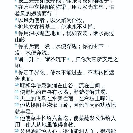
披上亮光如披外袍；铺张穹苍如铺幔子，
在水中立楼阁的栋梁；用云彩为车辇，借
3
着风的翅膀而行；
以风为使者，以火焰为仆役。
4
将地立在根基上，使地永不动摇。
5
你用深水遮盖地面，犹如衣裳，诸水高过
6
山岭。
你的斥责一发，水便奔逃；你的雷声一
7
发，水便奔流。
诸山升上，诸谷沉下
，归你为它所安定之
8
a
地。
你定了界限，使水不能过去，不再转回遮
9
盖地面。
耶和华使泉源涌在山谷，流在山间，
10
使野地的走兽有水喝，野驴得解其渴。
11
天上的飞鸟在水旁住宿，在树枝上啼叫。
12
他从楼阁中浇灌山岭，因他作为的功效地
13
就丰足。
他使草生长给六畜吃，使菜蔬发长供给人
14
用，使人从地里能得食物。
又得酒能悦人心，得油能润人面，得粮能
15