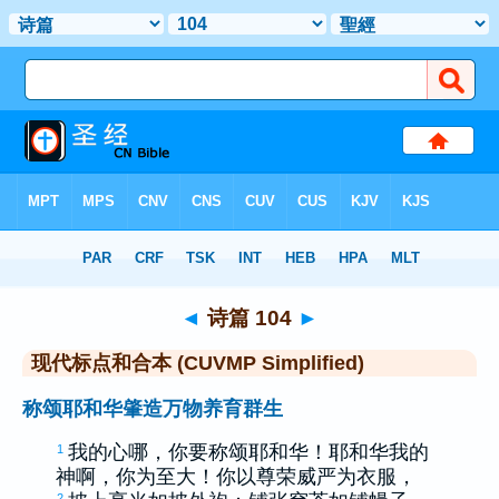
圣经
>
CUVMPS
> 诗篇 104
◄
诗篇 104
►
现代标点和合本 (CUVMP Simplified)
称颂耶和华肇造万物养育群生
我的心哪，你要称颂耶和华！耶和华我的
1
神啊，你为至大！你以尊荣威严为衣服，
2