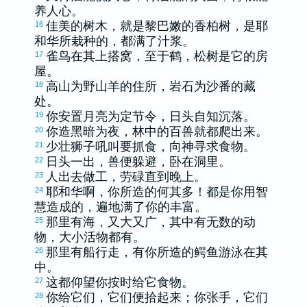
养人心。
佳美的树木，就是
黎巴嫩
的香柏树，是耶
16
和华所栽种的，都满了汁浆。
雀鸟在其上搭窝，至于鹤，松树是它的房
17
屋。
高山为野山羊的住所，岩石为沙番的藏
18
处。
你安置月亮为定节令，日头自知沉落。
19
你造黑暗为夜，林中的百兽就都爬出来。
20
少壮狮子吼叫要抓食，向神寻求食物。
21
日头一出，兽便躲避，卧在洞里。
22
人出去做工，劳碌直到晚上。
23
耶和华啊，你所造的何其多！都是你用智
24
慧造成的，遍地满了你的丰富。
那里有海，又大又广，其中有无数的动
25
物，大小活物都有。
那里有船行走，有你所造的鳄鱼游泳在其
26
中。
这都仰望你按时给它食物。
27
你给它们，它们便拾起来；你张手，它们
28