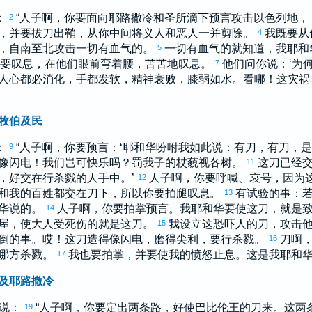
：
“人子啊，你要面向
耶路撒冷
和圣所滴下预言攻击
以色列
地，
2
，并要拔刀出鞘，从你中间将义人和恶人一并剪除。
我既要从
4
，自南至北攻击一切有血气的。
一切有血气的就知道，我耶和
5
你要叹息，在他们眼前弯着腰，苦苦地叹息。
他们问你说：‘为何
7
人心都必消化，手都发软，精神衰败，膝弱如水。看哪！这灾祸
牧伯及民
：
“人子啊，你要预言：‘耶和华吩咐我如此说：有刀，有刀，
9
像闪电！我们岂可快乐吗？罚我子的杖藐视各树。
这刀已经
11
，好交在行杀戮的人手中。’
人子啊，你要呼喊、哀号，因为
12
和我的百姓都交在刀下，所以你要拍腿叹息。
有试验的事：
13
华说的。
人子啊，你要拍掌预言。我耶和华要使这刀，就是
14
屋，使大人受死伤的就是这刀。
我设立这恐吓人的刀，攻击
15
倒的事。哎！这刀造得像闪电，磨得尖利，要行杀戮。
刀啊
16
哪方杀戮。
我也要拍掌，并要使我的愤怒止息。这是我耶和华
17
及耶路撒冷
我说：
“人子啊，你要定出两条路，好使
巴比伦
王的刀来。这两
19