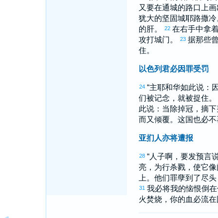
又要在通城的路口上画
犹大
的坚固城
耶路撒冷
的肝。
在右手中拿
22
攻打城门。
据那些
23
住。
以色列君必因罪受罚
“主耶和华如此说：
24
们被记念，就被捉住
此说：当除掉冠，摘下
而又倾覆。这国也必不
亚扪人亦将遭报
“人子啊，要发预言
28
亮，为行杀戮，使它像
上。他们罪孽到了尽头
我必将我的恼恨倒在
31
火焚烧，你的血必流在