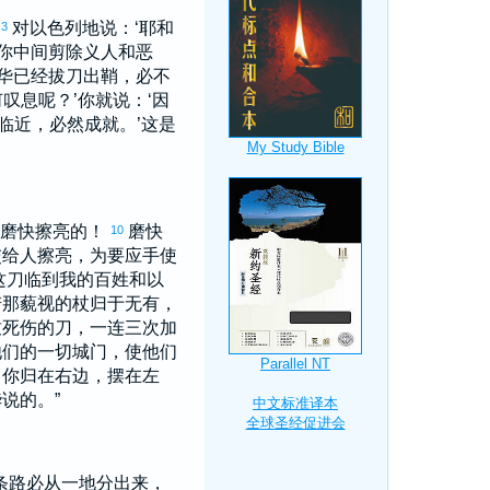
对
以色列
地说：‘耶和
3
你中间剪除义人和恶
华已经拔刀出鞘，必不
叹息呢？’你就说：‘因
临近，必然成就。’这是
是磨快擦亮的！
磨快
10
交给人擦亮，为要应手使
这刀临到我的百姓和
以
若那藐视的杖归于无有，
致死伤的刀，一连三次加
他们的一切城门，使他们
，你归在右边，摆在左
说的。”
条路必从一地分出来，