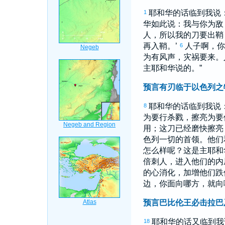
耶和华的话临到我说
1
华如此说：我与你为敌
人，所以我的刀要出鞘
再入鞘。’
人子啊，
6
为有风声，灾祸要来。
主耶和华说的。”
预言有刃临于以色列之
耶和华的话临到我说
8
为要行杀戮，擦亮为要
用；这刀已经磨快擦亮
色列
一切的首领。他们
怎么样呢？这是主耶和
倍刺人，进入他们的内
的心消化，加增他们跌
边，你面向哪方，就向
预言巴比伦王必击拉巴
耶和华的话又临到
18