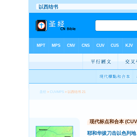
圣经
>
CUVMPS
> 以西结书 21
现代标点和合本 (CUVMP 
耶和华拔刀击以色列地