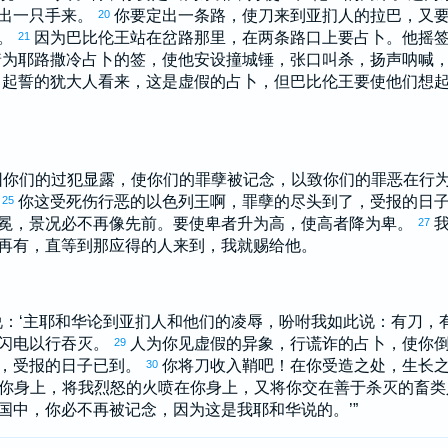
出一只手来。
你要定出一条路，使刀来到
亚扪
人的
拉巴
，又
20
。
因为
巴比伦
王站在岔路那里，在两条路口上要占卜。他摇
21
着为
耶路撒冷
占卜的签，使他安设撞城锤，张口叫杀，扬声呐喊
曾起誓的
犹大
人看来，这是虚假的占卜，但
巴比伦
王要使他们想
因你们的过犯显露，使你们的罪孽被记念，以致你们的罪恶在行
。
你这受死伤行恶的
以色列
王啊，罪孽的尽头到了，受报的日
25
冕，景况必不再像先前。要使卑者升为高，使高者降为卑。
27
再有，直等到那应得的人来到，我就赐给他。
说：‘主耶和华论到
亚扪
人和他们的凌辱，吩咐我如此说：有刀，
闪电以行吞灭。
人为你见虚假的异象，行谎诈的占卜，使你
29
，受报的日子已到。
你将刀收入鞘吧！在你受造之处，生长
30
你身上，将我烈怒的火喷在你身上，又将你交在善于杀灭的畜
国中，你必不再被记念，因为这是我耶和华说的。’”