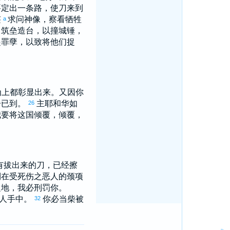
要定出一条路，使刀来到
签
求问神像，察看牺牲
a
，筑垒造台，以撞城锤，
起罪孽，以致将他们捉
为上都彰显出来。又因你
子已到。
主耶和华如
26
我要将这国倾覆，倾覆，
有拔出来的刀，已经擦
倒在受死伤之恶人的颈项
之地，我必刑罚你。
类人手中。
你必当柴被
32