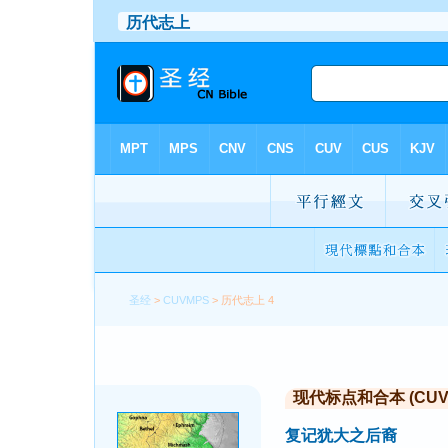
圣经
>
CUVMPS
> 历代志上 4
现代标点和合本 (CUVMP 
复记犹大之后裔