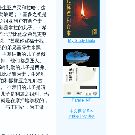
哈
生
亚户买
和
拉哈
，这
勒玻尼
；
基多
之祖是
4
之祖
亚施户
有两个妻
都是
拿拉
的儿子。
希
7
雅比斯
比他众弟兄更尊
说：“甚愿你赐福于我，
哈
的弟兄
基绿
生
米黑
，
。
基纳斯
的儿子是
俄
13
约押
，他们都是匠人。
耶哈利勒
的儿子是
西弗
、
儿
比提雅
为妻，生
米利
伯
和
撒挪亚
之祖
耶古
祖。
示门
的儿子是
暗
20
的儿子是
利迦
之祖
珥
、
玛
，就是在
摩押
地掌权的，
民，与王同处，为王做