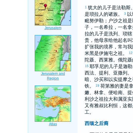
犹大
的儿子是
法勒斯
1
是
琐拉
人的诸族。
以
3
毗努伊勒
；
户沙
之祖是
子，一名
希拉
，一名
拿
拉
的儿子是
洗列
、
琐辖
贵，他母亲给他起名叫
扩张我的境界，常与我
米黑
是
伊施屯
之祖。
12
陀聂
、
西莱雅
。
俄陀聂
耶孚尼
的儿子是
迦勒
15
西法
、
提利
、
亚撒列
暗
、
沙买
和
以实提摩
之
铁
。
荷第雅
的妻是
19
嫩
、
林拿
、
便哈南
、
提
利沙
之祖
拉大
和属
亚实
又有
雅叔比利恒
，这都
工。
西缅之后裔