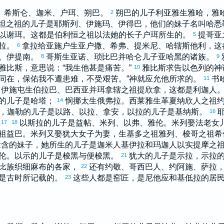
、
希斯仑
、
迦米
、
户珥
、
朔巴
。
朔巴
的儿子
利亚雅
生
雅哈
，
雅
2
坦
之祖的儿子是
耶斯列
、
伊施玛
、
伊得巴
，他们的妹子名叫
哈悉
以谢珥
。这都是
伯利恒
之祖
以法她
的长子
户珥
所生的。
提哥亚
5
拉
。
拿拉
给
亚施户
生
亚户撒
、
希弗
、
提米尼
、
哈辖斯他利
，这
6
、
伊提南
。
哥斯
生
亚诺
、
琐比巴
并
哈仑
儿子
亚哈黑
的诸族。
8
9
雅比斯
，意思说：“我生他甚是痛苦。”
雅比斯
求告
以色列
的神
10
同在，保佑我不遭患难，不受艰苦。”神就应允他所求的。
书
11
伊施屯
生
伯拉巴
、
巴西亚
并
珥拿辖
之祖
提欣拿
，这都是
利迦
人
的儿子是
哈塔
；
悯挪太
生
俄弗拉
。
西莱雅
生
革夏纳欣
人之祖
14
，
迦勒
的儿子是
以路
、
以拉
、
拿安
，
以拉
的儿子是
基纳斯
。
16
。
以斯拉
的儿子是
益帖
、
米列
、
以弗
、
雅伦
。
米列
娶法老女
17
18
祖
益巴
。
米列
又娶
犹大
女子为妻，生
基多
之祖
雅列
、
梭哥
之祖
希
拿含
的妹子，她所生的儿子是
迦米
人
基伊拉
和
玛迦
人
以实提摩
之
伦
。
以示
的儿子是
梭黑
与
便梭黑
。
犹大
的儿子是
示拉
，
示拉
21
比
族织细麻布的各家，
还有
约敬
、
哥西巴
人、
约阿施
、
萨拉
22
是古时所记载的。
这些人都是窑匠，是
尼他应
和
基低拉
的居
23