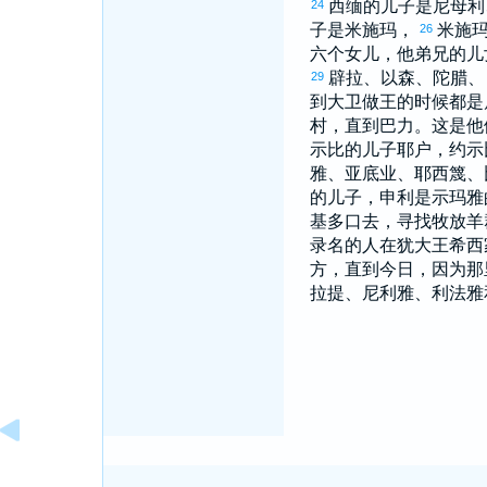
西缅
的儿子是
尼母利
24
子是
米施玛
，
米施
26
六个女儿，他弟兄的儿
辟拉
、
以森
、
陀腊
29
到
大卫
做王的时候都是
村，直到
巴力
。这是他
示比
的儿子
耶户
，
约示
雅
、
亚底业
、
耶西篾
、
的儿子，
申利
是
示玛雅
基多
口去，寻找牧放羊
录名的人在
犹大
王
希西
方，直到今日，因为那
拉提
、
尼利雅
、
利法雅