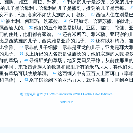
、
雅悯
、
雅立
、
谢拉
、
扫罗
。
扫罗
的儿子是
沙龙
，
沙龙
的儿
25
玛
的儿子是
哈母利
，
哈母利
的儿子是
撒刻
，
撒刻
的儿子是
示每
。
2
女不多，他们各家不如
犹大
族的人丁增多。
西缅
人住在
别是
28
、
彼土利
、
何珥玛
、
洗革拉
、
伯玛加博
、
哈萨苏撒
、
伯比利
30
31
属
西缅
人的。
他们的五个城邑是
以坦
、
亚因
、
临门
、
陀健
、
32
们的住处，他们都有家谱。
还有
米所巴
、
雅米勒
、
亚玛谢
的
34
比
是
西莱雅
的儿子，
西莱雅
是
亚薛
的儿子。
还有
以利约乃
、
36
比拿雅
、
示非
的儿子
细撒
，
示非
是
亚龙
的儿子，
亚龙
是
耶大
37
的儿子。
以上所记的人名都是做族长的，他们宗族的人数增
38
群的草场，
寻得肥美的草场，地又宽阔又平静，从前住那里
40
家
年间，来攻击
含
族人的帐篷和那里所有的
米乌尼
人，将他们灭
里有草场可以牧放羊群。
这
西缅
人中有五百人上
西珥
山（率
42
和
乌薛
），
杀了逃脱剩下的
亚玛力
人，就住在那里，直到今
43
现代标点和合本 (CUVMP Simplified) ©2011 Global Bible Initiative.
Bible Hub