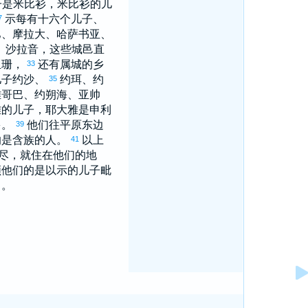
子是
米比衫
，
米比衫
的儿
示每
有十六个儿子、
7
巴
、
摩拉大
、
哈萨书亚
、
、
沙拉音
，这些城邑直
亚珊
，
还有属城的乡
33
儿子
约沙
、
约珥
、
约
35
雅哥巴
、
约朔海
、
亚帅
雅
的儿子，
耶大雅
是
申利
多。
他们往平原东边
39
的是
含
族的人。
以上
41
尽，就住在他们的地
领他们的是
以示
的儿子
毗
日。