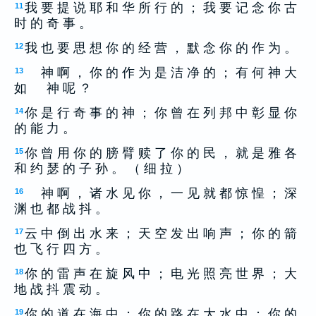
我 要 提 说 耶 和 华 所 行 的 ； 我 要 记 念 你 古
11
时 的 奇 事 。
我 也 要 思 想 你 的 经 营 ， 默 念 你 的 作 为 。
12
神 啊 ， 你 的 作 为 是 洁 净 的 ； 有 何 神 大
13
如 神 呢 ？
你 是 行 奇 事 的 神 ； 你 曾 在 列 邦 中 彰 显 你
14
的 能 力 。
你 曾 用 你 的 膀 臂 赎 了 你 的 民 ， 就 是 雅 各
15
和 约 瑟 的 子 孙 。 （ 细 拉 ）
神 啊 ， 诸 水 见 你 ， 一 见 就 都 惊 惶 ； 深
16
渊 也 都 战 抖 。
云 中 倒 出 水 来 ； 天 空 发 出 响 声 ； 你 的 箭
17
也 飞 行 四 方 。
你 的 雷 声 在 旋 风 中 ； 电 光 照 亮 世 界 ； 大
18
地 战 抖 震 动 。
你 的 道 在 海 中 ； 你 的 路 在 大 水 中 ； 你 的
19