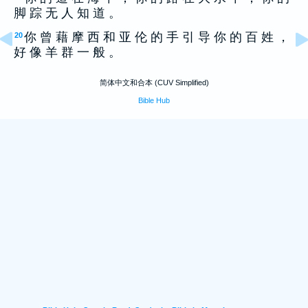
脚 踪 无 人 知 道 。
你 曾 藉 摩 西 和 亚 伦 的 手 引 导 你 的 百 姓 ，
20
好 像 羊 群 一 般 。
简体中文和合本 (CUV Simplified)
Bible Hub