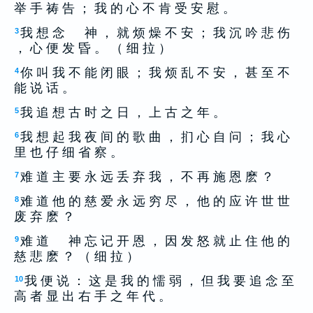
举 手 祷 告 ； 我 的 心 不 肯 受 安 慰 。
我 想 念 神 ， 就 烦 燥 不 安 ； 我 沉 吟 悲 伤
3
， 心 便 发 昏 。 （ 细 拉 ）
你 叫 我 不 能 闭 眼 ； 我 烦 乱 不 安 ， 甚 至 不
4
能 说 话 。
我 追 想 古 时 之 日 ， 上 古 之 年 。
5
我 想 起 我 夜 间 的 歌 曲 ， 扪 心 自 问 ； 我 心
6
里 也 仔 细 省 察 。
难 道 主 要 永 远 丢 弃 我 ， 不 再 施 恩 麽 ？
7
难 道 他 的 慈 爱 永 远 穷 尽 ， 他 的 应 许 世 世
8
废 弃 麽 ？
难 道 神 忘 记 开 恩 ， 因 发 怒 就 止 住 他 的
9
慈 悲 麽 ？ （ 细 拉 ）
我 便 说 ： 这 是 我 的 懦 弱 ， 但 我 要 追 念 至
10
高 者 显 出 右 手 之 年 代 。