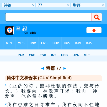
圣经
>
CUS
> 诗篇 77
◄
诗篇 77
►
简体中文和合本 (CUV Simplified)
（ 亚 萨 的 诗 ， 照 耶 杜 顿 的 作 法 ， 交 与 伶
1
长 。 ） 我 要 向 神 发 声 呼 求 ； 我 向 神
发 声 ， 他 必 留 心 听 我 。
我 在 患 难 之 日 寻 求 主 ； 我 在 夜 间 不 住 地
2