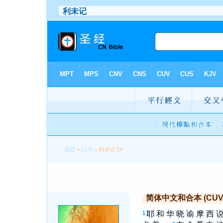
圣经
>
CUS
> 利未记 24
简体中文和合本 (CUV Si
耶 和 华 晓 谕 摩 西 
1