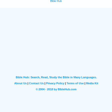
Bible Hub