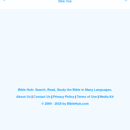
Bible Hub