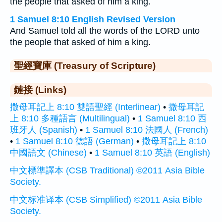
the people that asked of him a king.
1 Samuel 8:10 English Revised Version
And Samuel told all the words of the LORD unto
the people that asked of him a king.
聖經寶庫 (Treasury of Scripture)
鏈接 (Links)
撒母耳記上 8:10 雙語聖經 (Interlinear)
•
撒母耳記
上 8:10 多種語言 (Multilingual)
•
1 Samuel 8:10 西
班牙人 (Spanish)
•
1 Samuel 8:10 法國人 (French)
•
1 Samuel 8:10 德語 (German)
•
撒母耳記上 8:10
中國語文 (Chinese)
•
1 Samuel 8:10 英語 (English)
中文標準譯本 (CSB Traditional) ©2011 Asia Bible
Society.
中文标准译本 (CSB Simplified) ©2011 Asia Bible
Society.