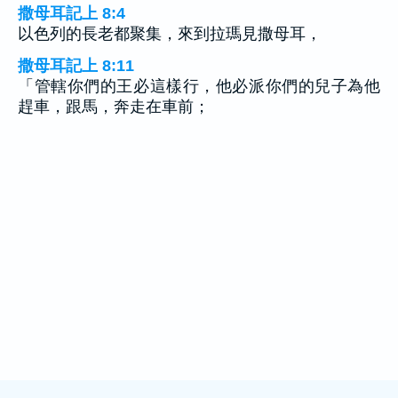
撒母耳記上 8:4
以色列的長老都聚集，來到拉瑪見撒母耳，
撒母耳記上 8:11
「管轄你們的王必這樣行，他必派你們的兒子為他
趕車，跟馬，奔走在車前；