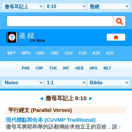
聖經
>
撒母耳記上
>
章 8
> 聖經金句 10
◄
撒母耳記上 8:10
►
平行經文 (Parallel Verses)
現代標點和合本 (CUVMP Traditional)
撒母耳將耶和華的話都傳給求他立王的百姓，說：