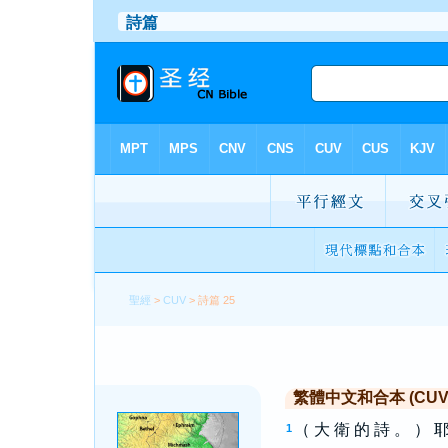
聖經
>
CUV
> 詩篇 25
繁體中文和合本 (CUV Tr
（ 大 衛 的 詩 。 ） 耶
1