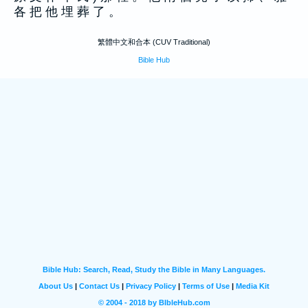
各 把 他 埋 葬 了 。
繁體中文和合本 (CUV Traditional)
Bible Hub