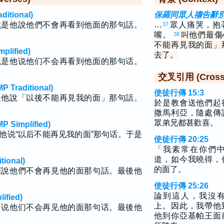
tional)
保羅同眾人禱告辭
就是他說他們不會再看到他面的那句話。
…
眾人痛哭，抱
37
嘴。
叫他們最傷
38
不能再見我的面」
lified)
去了。
就是他说他们不会再看到他面的那句话。
交叉引用 (Cross 
raditional)
使徒行傳 15:3
是他說「以後不能再見我的面」那句話。
於是教會送他們起
撒馬利亞，隨處傳
眾弟兄都甚歡喜。
implified)
他说“以后不能再见我的面”那句话。于是
使徒行傳 20:25
「我素常在你們
道，如今我曉得，
ional)
的面了。
羅說他們不會再見他的面那句話。最後他
使徒行傳 25:26
論到這人，我沒
fied)
上。因此，我帶他
罗说他们不会再见他的面那句话。最後他
他到你亞基帕王面