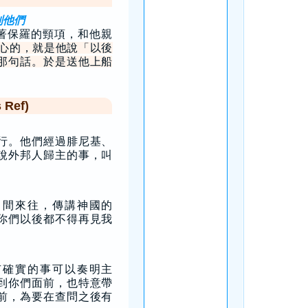
別他們
著保羅的頸項，和他親
心的，就是他說「以後
那句話。於是送他上船
Ref)
行。他們經過腓尼基、
說外邦人歸主的事，叫
中間來往，傳講神國的
你們以後都不得再見我
有確實的事可以奏明主
到你們面前，也特意帶
前，為要在查問之後有