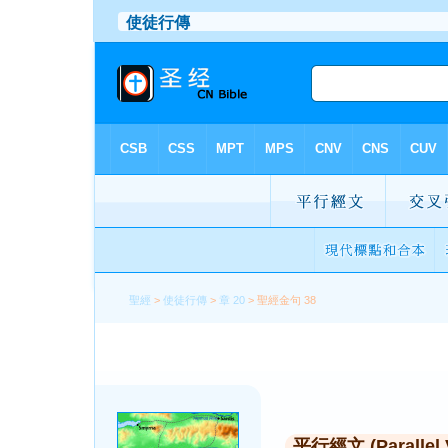
聖經
>
使徒行傳
>
章 20
> 聖經金句 38
平行經文 (Parallel 