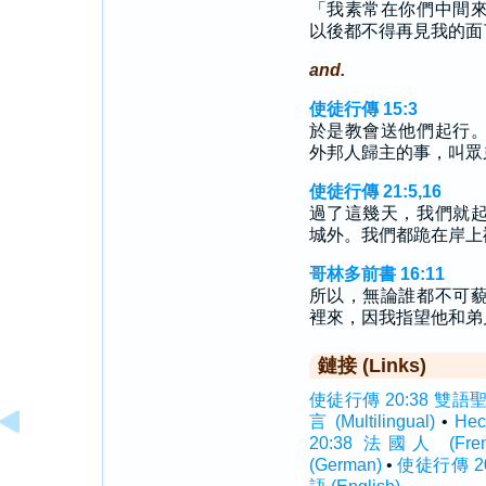
「我素常在你們中間
以後都不得再見我的面
and.
使徒行傳 15:3
於是教會送他們起行
外邦人歸主的事，叫眾
使徒行傳 21:5,16
過了這幾天，我們就
城外。我們都跪在岸上
哥林多前書 16:11
所以，無論誰都不可
裡來，因我指望他和弟
鏈接 (Links)
使徒行傳 20:38 雙語聖經 (
言 (Multilingual)
•
Hec
20:38 法國人 (Fren
(German)
•
使徒行傳 20: