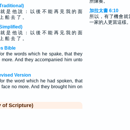
所陳奏。
ditional)
加拉太書 6:10
 就 是 他 說 ： 以 後 不 能 再 見 我 的 面
所以，有了機會就
 上 船 去 了 。
一家的人更當這樣
plified)
 就 是 他 说 ： 以 後 不 能 再 见 我 的 面
 上 船 去 了 。
s Bible
for the words which he spake, that they
o more. And they accompanied him unto
evised Version
 for the word which he had spoken, that
s face no more. And they brought him on
f Scripture)