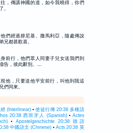
來往，傳講神國的道，如今我曉得，你們
了。
。他們經過腓尼基、撒馬利亞，隨處傳說
弟兄都甚歡喜。
起身前行，他們眾人同妻子兒女送我們到
禱告，彼此辭別。…
藐視他，只要送他平安前行，叫他到我這
兄們同來。
Interlinear)
•
使徒行傳 20:38 多種語
hos 20:38 西班牙人 (Spanish)
•
Actes
ch)
•
Apostelgeschichte 20:38 德語
38 中國語文 (Chinese)
•
Acts 20:38 英