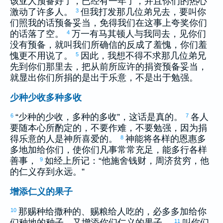
该亚
人预备好了，已经有一年了，并且你们的热心
激动了许多人。
但我打发那几位弟兄去，要叫你
3
们照我的话预备妥当，免得我们在这事上夸奖你们
的话落了空。
万一有
马其顿
人与我同去，见你们
4
没有预备，就叫我们所确信的反成了羞愧，你们羞
愧更不用说了。
因此，我想不得不求那几位弟兄
5
先到你们那里去，把从前所应许的捐资预备妥当，
就显出你们所捐的是出于乐意，不是出于勉强。
少种少收多种多收
“少种的少收，多种的多收”，这话是真的。
各人
6
7
要随本心所酌定的，不要作难，不要勉强，因为捐
得乐意的人是神所喜爱的。
神能将各样的恩惠多
8
多地加给你们，使你们凡事常常充足，能多行各样
善事，
如经上所记：“他施舍钱财，周济贫穷，他
9
的仁义存到永远。”
增添仁义的果子
那赐种给撒种的、赐粮给人吃的，必多多加给你
10
们种地的种子，又增添你们仁义的果子，
叫你们
11