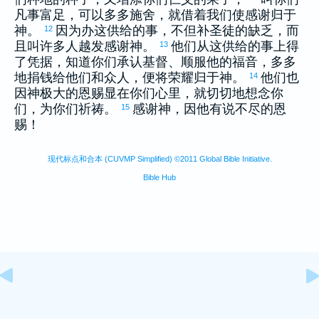
凡事富足，可以多多施舍，就借着我们使感谢归于
神。
因为办这供给的事，不但补圣徒的缺乏，而
12
且叫许多人越发感谢神。
他们从这供给的事上得
13
了凭据，知道你们承认基督、顺服他的福音，多多
地捐钱给他们和众人，便将荣耀归于神。
他们也
14
因神极大的恩赐显在你们心里，就切切地想念你
们，为你们祈祷。
感谢神，因他有说不尽的恩
15
赐！
现代标点和合本 (CUVMP Simplified) ©2011 Global Bible Initiative.
Bible Hub