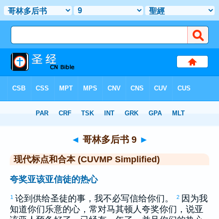
圣经
>
CUVMPS
> 哥林多后书 9
◄
哥林多后书 9
►
现代标点和合本 (CUVMP Simplified)
夸奖亚该亚信徒的热心
论到供给圣徒的事，我不必写信给你们。
因为我
1
2
知道你们乐意的心，常对
马其顿
人夸奖你们，说
亚