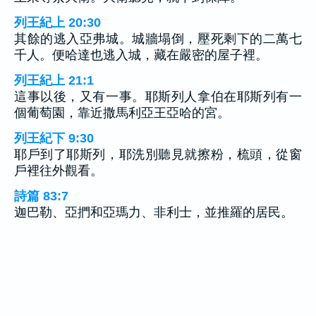
列王紀上 20:30
其餘的逃入亞弗城。城牆塌倒，壓死剩下的二萬七
千人。便哈達也逃入城，藏在嚴密的屋子裡。
列王紀上 21:1
這事以後，又有一事。耶斯列人拿伯在耶斯列有一
個葡萄園，靠近撒馬利亞王亞哈的宮。
列王紀下 9:30
耶戶到了耶斯列，耶洗別聽見就擦粉，梳頭，從窗
戶裡往外觀看。
詩篇 83:7
迦巴勒、亞捫和亞瑪力、非利士，並推羅的居民。