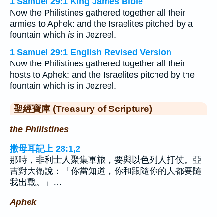
1 Samuel 29:1 King James Bible
Now the Philistines gathered together all their
armies to Aphek: and the Israelites pitched by a
fountain which
is
in Jezreel.
1 Samuel 29:1 English Revised Version
Now the Philistines gathered together all their
hosts to Aphek: and the Israelites pitched by the
fountain which is in Jezreel.
聖經寶庫 (Treasury of Scripture)
the Philistines
撒母耳記上 28:1,2
那時，非利士人聚集軍旅，要與以色列人打仗。亞
吉對大衛說：「你當知道，你和跟隨你的人都要隨
我出戰。」…
Aphek