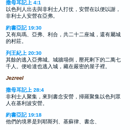
撒母耳記上 4:1
以色列人出去與非利士人打仗，安營在以便以謝，
非利士人安營在亞弗。
約書亞記 19:30
又有烏瑪、亞弗、利合，共二十二座城，還有屬城
的村莊。
列王紀上 20:30
其餘的逃入亞弗城。城牆塌倒，壓死剩下的二萬七
千人。便哈達也逃入城，藏在嚴密的屋子裡。
Jezreel
撒母耳記上 28:4
非利士人聚集，來到書念安營，掃羅聚集以色列眾
人在基利波安營。
約書亞記 19:18
他們的境界是到耶斯列、基蘇律、書念、