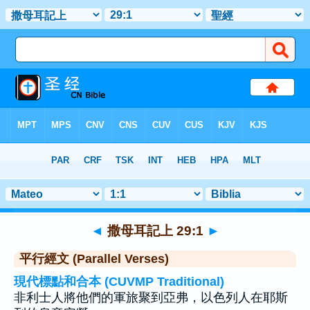
聖經
>
撒母耳記上
>
章 29
> 聖經金句 1
◄
撒母耳記上 29:1
►
平行經文 (Parallel Verses)
現代標點和合本 (CUVMP Traditional)
非利士人將他們的軍旅聚到亞弗，以色列人在耶斯