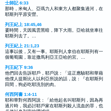
士師記 6:33
那時，米甸人、亞瑪力人和東方人都聚集過河，在
耶斯列平原安營。
列王紀上 18:45,46
霎時間，天因風雲黑暗，降下大雨。亞哈就坐車往
耶斯列去了。…
列王紀上 21:1,23
這事以後，又有一事。耶斯列人拿伯在耶斯列有一
個葡萄園，靠近撒馬利亞王亞哈的宮。…
列王紀下 9:36
他們回去告訴耶戶，耶戶說：「這正應驗耶和華藉
他僕人提斯比人以利亞所說的話，說：『在耶斯列
田間，狗必吃耶洗別的肉。
何西阿書 1:4-11
耶和華對何西阿說：「給他起名叫耶斯列，因為再
過片時，我必討耶戶家在耶斯列殺人流血的罪，也