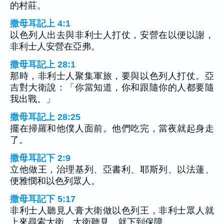
的村莊。
撒母耳記上 4:1
以色列人出去與非利士人打仗，安營在以便以謝，
非利士人安營在亞弗。
撒母耳記上 28:1
那時，非利士人聚集軍旅，要與以色列人打仗。亞
吉對大衛說：「你當知道，你和跟隨你的人都要隨
我出戰。」
撒母耳記上 28:25
擺在掃羅和他僕人面前。他們吃完，當夜就起身走
了。
撒母耳記下 2:9
立他做王，治理基列、亞書利、耶斯列、以法蓮、
便雅憫和以色列眾人。
撒母耳記下 5:17
非利士人聽見人膏大衛做以色列王，非利士眾人就
上來尋索大衛。大衛聽見，就下到保障。